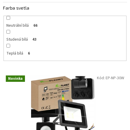
Farba svetla
Neutrální bílá
66
Studená bílá
43
Teplá bílá
6
V
Kód:
EP-NP-30W
Novinka
ý
p
i
s
p
r
o
d