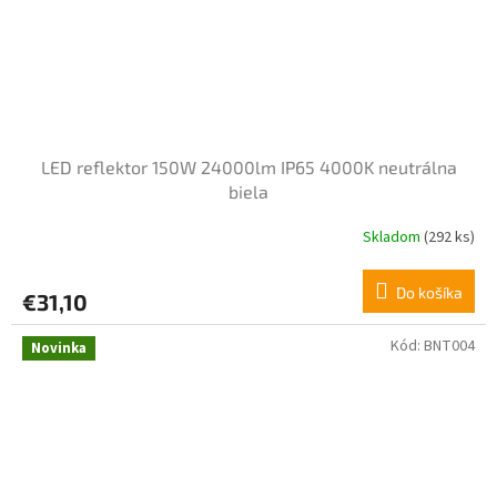
LED reflektor 150W 24000lm IP65 4000K neutrálna
biela
Skladom
(292 ks)
Do košíka
€31,10
Kód:
BNT004
Novinka