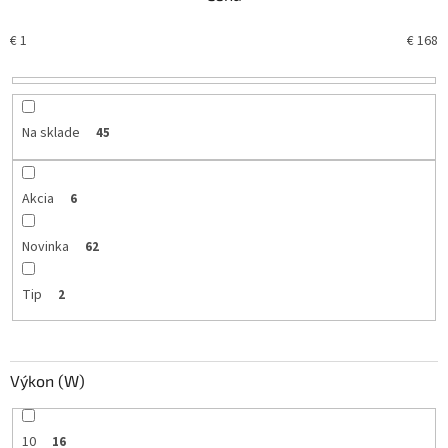
e
p
€
1
€
168
r
o
d
u
k
Na sklade
45
t
o
v
Akcia
6
Novinka
62
Tip
2
Výkon (W)
10
16