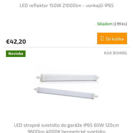
LED reflektor 150W 21000lm - vonkajší IP65
Skladom
(199 ks)
Do košíka
€42,20
Kód:
BOH001
Novinka
LED stropné svietidlo do garáže IP65 60W 120cm
9600lm 4000K hermetické svietidlo