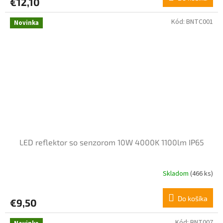
€12,10
Kód:
BNTC001
Novinka
LED reflektor so senzorom 10W 4000K 1100lm IP65
Skladom
(466 ks)
Do košíka
€9,50
Kód:
BNT007