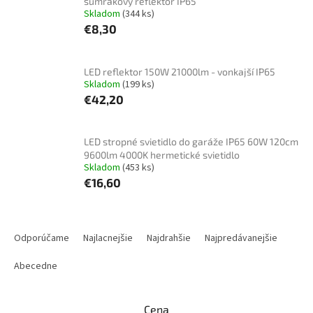
súmrakový reflektor IP65
Skladom
(344 ks)
€8,30
LED reflektor 150W 21000lm - vonkajší IP65
Skladom
(199 ks)
€42,20
LED stropné svietidlo do garáže IP65 60W 120cm
9600lm 4000K hermetické svietidlo
Skladom
(453 ks)
€16,60
R
a
Odporúčame
Najlacnejšie
Najdrahšie
Najpredávanejšie
d
e
Abecedne
n
i
Cena