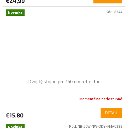
€24,99
Kód:
8344
Novinka
Dvojitý stojan pre 160 cm reflektor
Momentálne nedostupné
DETAIL
€15,80
Kód:
NB-50W-NW-ODYN/MA0239
Novinka