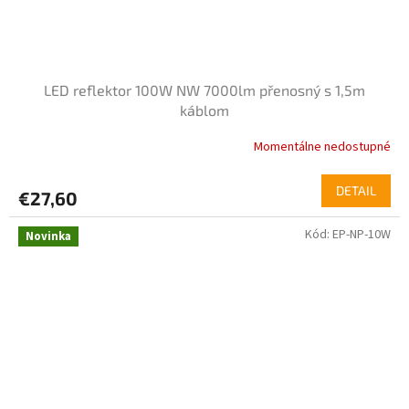
LED reflektor 100W NW 7000lm přenosný s 1,5m
káblom
Momentálne nedostupné
DETAIL
€27,60
Kód:
EP-NP-10W
Novinka