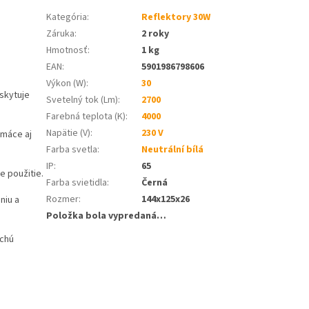
Kategória
:
Reflektory 30W
Záruka
:
2 roky
Hmotnosť
:
1 kg
EAN
:
5901986798606
Výkon (W)
:
30
skytuje
Svetelný tok (Lm)
:
2700
Farebná teplota (K)
:
4000
Napätie (V)
:
230 V
omáce aj
Farba svetla
:
Neutrální bílá
IP
:
65
e použitie.
Farba svietidla
:
Černá
Rozmer
:
144x125x26
niu a
Položka bola vypredaná…
uchú