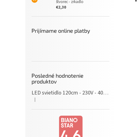
štvorec - zrkadlo
€2,30
Prijímame online platby
Posledné hodnotenie
produktov
LED svietidlo 120cm - 230V - 40W - IP20 - neutrálna biela
|
Hodnotenie produktu je 5 z 5 hviezdičiek.