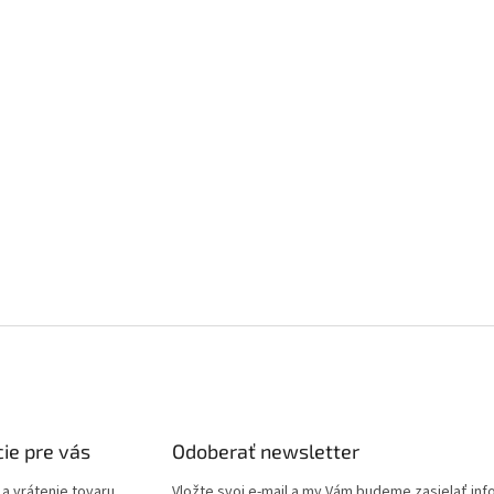
ie pre vás
Odoberať newsletter
a vrátenie tovaru
Vložte svoj e-mail a my Vám budeme zasielať in