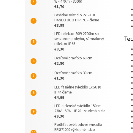
W - 470lm - 3000K
€1,70
Fasádne svietidlo 2xGU10
HANEO DUO PIR PC - čierne
€8,99
LED reflektor 30W 2700lm so
Tec
senzorom pohybu, súmrakový
reflektor IP65
€8,30
Oceľové pravítko 60 cm
€2,80
Oceľové pravítko 30 cm
€1,30
LED fasádne svietidlo 1xGU10
IP44 čierne
€4,99
LED dielenské svietidlo 150cm -
230V - 50W - IP20 - studená biela
€9,30
Podhľadové bodové svietidlo
BRG71000 výklopné - sklo -