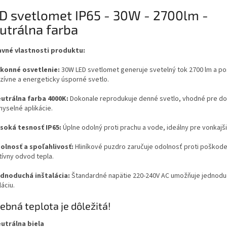
D svetlomet IP65 - 30W - 2700lm -
utrálna farba
avné vlastnosti produktu:
konné osvetlenie:
30W LED svetlomet generuje svetelný tok 2700 lm a po
nzívne a energeticky úsporné svetlo.
utrálna farba 4000K:
Dokonale reprodukuje denné svetlo, vhodné pre d
myselné aplikácie.
soká tesnosť IP65:
Úplne odolný proti prachu a vode, ideálny pre vonkajši
lnosť a spoľahlivosť:
Hliníkové puzdro zaručuje odolnosť proti poškode
tívny odvod tepla.
dnoduchá inštalácia:
Štandardné napätie 220-240V AC umožňuje jednod
láciu.
ebná teplota je dôležitá!
utrálna biela