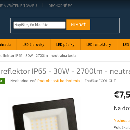
IE A VRÁTENIE TOVARU
OBCHODNÉ PODMIENKY
KONTAKT
PO
HĽADAŤ
áhrada
LED žiarovky
LED pásiky
LED reflektory
LED
reflektor IP65 - 30W - 2700lm - neutrálna biela
reflektor IP65 - 30W - 2700lm - neutr
Priemerné
Neohodnotené
Podrobnosti hodnotenia
Značka:
ECOLIGHT
ka
hodnotenie
produktu
€7,
je
0,0
Jednotk
Na do
z
cena:
5
hviezdičiek.
Možnosti
Položka 