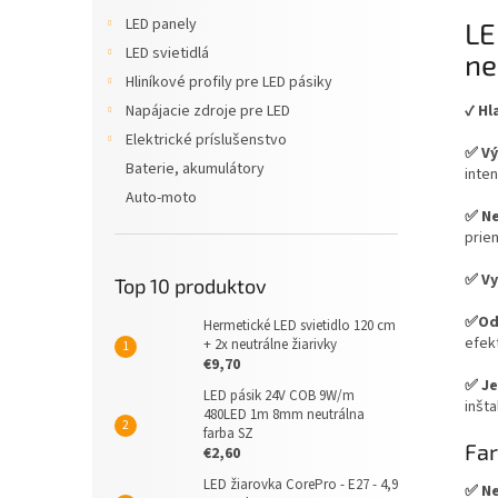
LED panely
LE
LED svietidlá
ne
Hliníkové profily pre LED pásiky
✔️
Hl
Napájacie zdroje pre LED
Elektrické príslušenstvo
✅ Vý
Baterie, akumulátory
inte
Auto-moto
✅ Ne
prie
✅ Vy
Top 10 produktov
✅Odo
Hermetické LED svietidlo 120 cm
efek
+ 2x neutrálne žiarivky
€9,70
✅ Je
LED pásik 24V COB 9W/m
inšta
480LED 1m 8mm neutrálna
farba SZ
Far
€2,60
LED žiarovka CorePro - E27 - 4,9
✅ Ne