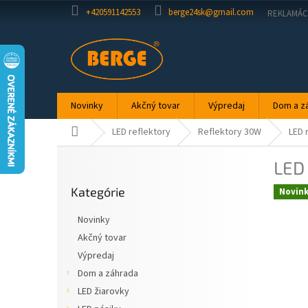
Prejsť
+420591142553
berge24sk@gmail.com
REKLAMÁC
na
obsah
Novinky
Akčný tovar
Výpredaj
Dom a z
Domov
LED reflektory
Reflektory 30W
LED 
B
LED 
o
Preskočiť
č
Kategórie
kategórie
Novin
n
ý
Novinky
p
Akčný tovar
a
Výpredaj
n
e
Dom a záhrada
l
LED žiarovky