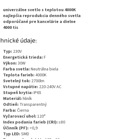
univerzálne svetlo s teplotou 4000K
najlepšia reprodukcia denného svetla
odporúčané pre kancelárie a dielne
4000 tis
hnické údaje:
Typ:
230V
Energetická trieda:
F
Výkon:
30W
Farba svetla:
Neutrálna biela
Teplota farieb:
4000K
Svetelný tok:
2700lm
Vstupné napätie:
220-240V AC
Stupeň krytia:
IP65
Materiál:
hliník
Odtieň:
Transparentný
Farba:
Čierna
Vyžarovací uhol:
120°
Index podania farieb (CRI):
≥80
Účinník (PF):
>0,9
Typ LED:
SMD