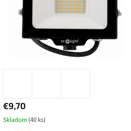
€9,70
Jednotková
Skladom
(40 ks)
cena: