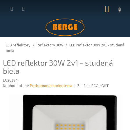
Prejsť
NÁKUP
na
obsah
KOŠÍK
LED reflektory
Reflektory 30W
LED reflektor 30W 2v1 - studená
biela
LED reflektor 30W 2v1 - studená
biela
EC20184
Priemerné
Neohodnotené
Podrobnosti hodnotenia
Značka:
ECOLIGHT
hodnotenie
produktu
je
0,0
z
5
hviezdičiek.