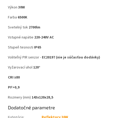
Výkon
30W
Farba
6500K
Svetelný tok
2700lm
Vstupné napätie
220-240V AC
Stupeň tesnosti
IP65
Voliteľný PIR senzor -
EC20197 (nie je súčasťou dodávky)
Vyžarovací uhol
120°
CRI ≥80
PF>0,9
Rozmery (mm)
143x120x28,5
Dodatočné parametre
Kategória
:
Reflektory 30W