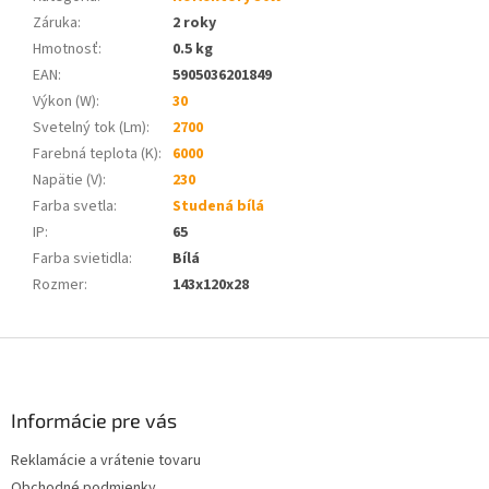
Záruka
:
2 roky
Hmotnosť
:
0.5 kg
EAN
:
5905036201849
Výkon (W)
:
30
Svetelný tok (Lm)
:
2700
Farebná teplota (K)
:
6000
Napätie (V)
:
230
Farba svetla
:
Studená bílá
IP
:
65
Farba svietidla
:
Bílá
Rozmer
:
143x120x28
Z
á
p
ä
Informácie pre vás
t
Reklamácie a vrátenie tovaru
i
Obchodné podmienky