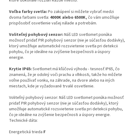
ktoré dokonale rozžiari každé miesto.
Voľba farby svetla:
Po zakúpení si môžete vybrať medzi
dvoma farbami svetla:
4000K alebo 6500K,
čo vám umožňuje
prispôsobiť osvetlenie vašej nálade a potrebám.
Voliteľný pohybový senzor:
Náš LED svetlomet ponúka
možnosť pridať PIR pohybový senzor (nie je súčasťou dodávky),
ktorý umožňuje automatické rozsvietenie svetla pri detekcii
pohybu, čo je ideálne na zvýšenie bezpečnosti a úspory
energie.
Krytie IP65:
Svetlomet má kľúčovú výhodu - tesnosť IP65, čo
znamená, že je odolný voči prachu a vlhkosti, takže ho môžete
voľne používať vonku, na záhrade, na dvore alebo na iných
miestach, kde je vyžadované trvalé osvetlenie.
Voliteľný pohybový senzor: Náš LED svetlomet ponúka možnosť
pridať PIR pohybový senzor (nie je súčasťou dodávky), ktorý
umožňuje automatické rozsvietenie svetla pri detekcii pohybu,
čo je ideálne na zvýšenie bezpečnosti a úspory energie.
Technické dáta:
Energetická trieda
F