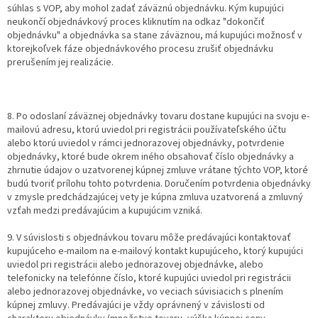
súhlas s VOP, aby mohol zadať záväznú objednávku. Kým kupujúci
neukončí objednávkový proces kliknutím na odkaz "dokončiť
objednávku" a objednávka sa stane záväznou, má kupujúci možnosť v
ktorejkoľvek fáze objednávkového procesu zrušiť objednávku
prerušením jej realizácie.
8. Po odoslaní záväznej objednávky tovaru dostane kupujúci na svoju e-
mailovú adresu, ktorú uviedol pri registrácii používateľského účtu
alebo ktorú uviedol v rámci jednorazovej objednávky, potvrdenie
objednávky, ktoré bude okrem iného obsahovať číslo objednávky a
zhrnutie údajov o uzatvorenej kúpnej zmluve vrátane týchto VOP, ktoré
budú tvoriť prílohu tohto potvrdenia. Doručením potvrdenia objednávky
v zmysle predchádzajúcej vety je kúpna zmluva uzatvorená a zmluvný
vzťah medzi predávajúcim a kupujúcim vzniká.
9. V súvislosti s objednávkou tovaru môže predávajúci kontaktovať
kupujúceho e-mailom na e-mailový kontakt kupujúceho, ktorý kupujúci
uviedol pri registrácii alebo jednorazovej objednávke, alebo
telefonicky na telefónne číslo, ktoré kupujúci uviedol pri registrácii
alebo jednorazovej objednávke, vo veciach súvisiacich s plnením
kúpnej zmluvy. Predávajúci je vždy oprávnený v závislosti od