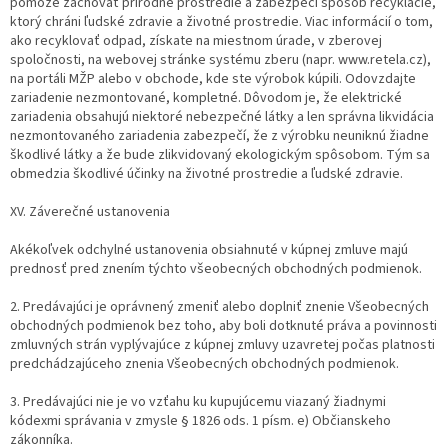
pomôže zachovať prírodné prostredie a zabezpečí spôsob recyklácie,
ktorý chráni ľudské zdravie a životné prostredie. Viac informácií o tom,
ako recyklovať odpad, získate na miestnom úrade, v zberovej
spoločnosti, na webovej stránke systému zberu (napr. www.retela.cz),
na portáli MŽP alebo v obchode, kde ste výrobok kúpili. Odovzdajte
zariadenie nezmontované, kompletné. Dôvodom je, že elektrické
zariadenia obsahujú niektoré nebezpečné látky a len správna likvidácia
nezmontovaného zariadenia zabezpečí, že z výrobku neuniknú žiadne
škodlivé látky a že bude zlikvidovaný ekologickým spôsobom. Tým sa
obmedzia škodlivé účinky na životné prostredie a ľudské zdravie.
XV. Záverečné ustanovenia
Akékoľvek odchylné ustanovenia obsiahnuté v kúpnej zmluve majú
prednosť pred znením týchto všeobecných obchodných podmienok.
2. Predávajúci je oprávnený zmeniť alebo doplniť znenie Všeobecných
obchodných podmienok bez toho, aby boli dotknuté práva a povinnosti
zmluvných strán vyplývajúce z kúpnej zmluvy uzavretej počas platnosti
predchádzajúceho znenia Všeobecných obchodných podmienok.
3. Predávajúci nie je vo vzťahu ku kupujúcemu viazaný žiadnymi
kódexmi správania v zmysle § 1826 ods. 1 písm. e) Občianskeho
zákonníka.