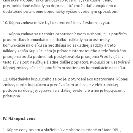
charakteru objednávky (množstvo tovaru, výška kúpnej ceny,
predpokladané náklady na dopravu atď.) požiadať kupujúceho o
dodatočné potvrdenie objednávky vyššie uvedeným spôsobom.
10. Kúpna zmluva môže byť uzatvorená len v českom jazyku.
11. Kúpna zmluva sa uzatvára prostredníctvom e-shopu, t.j. s použitím
prostriedkov komunikácie na diaľku - náklady na prostriedky
komunikácie na diaľku sa neodlišujú od základnej sadzby a tieto
náklady znáša Kupujúci sám (v prípade internetového a telefonického
pripojenia podľa podmienok poskytovateľa pripojenia Predávajúci v
tejto súvislosti neúčtuje žiadne ďalšie poplatky). Kupujúci pri uzatváraní
Kúpnej zmluvy súhlasí s použitím prostriedkov komunikácie na diaľku.
12. Objednávka kupujúceho sa po jej potvrdení ako uzatvorenej kúpnej
zmluvy medzi kupujúcim a predávajúcim archivuje v elektronickej
podobe na účely jej vybavenia a ďalšej evidencie a nie je kupujúcemu
prístupná.
IV. Nákupná cena
1. Kúpne ceny tovaru a služieb sú v e-shope uvedené vrátane DPH,