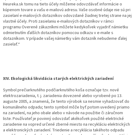
Heureka.sk tomu na tieto účely môžeme odovzdávať informácie o
kúpenom tovare a vašu e-mailovú adresu. Vaše osobné údaje nie sú pri
zasielaní e-mailových dotazníkov odovzdané žiadnej tretej strane na jej
vlastné účely. Proti zasielaniu e-mailových dotazníkov v rámci
programu Overené zákazníkmi môžete kedykoľvek vyjadriť námietku
odmietnutím ďalších dotazníkov pomocou odkazu v e-maile s
dotazníkom. V prípade vašej námietky vám dotazník nebudeme ďalej
zasielať.“
XIV. Ekologická likvidácia starých elektrických zariadení
Symbol prečiarknutého podčiarknutého koša označuje tzv. nové
elektrozariadenia, t. j. zariadenia dovezené alebo vyrobené po 13.
auguste 2005, a znamená, že tento výrobok sa nesmie vyhadzovať do
komunálneho odpadu; tento symbol môže byť potom uvedený priamo
na zariadení, na jeho obale alebo v návode na použitie či záručnom
liste. Používateľ je povinný odovzdať akékoľvek použité elektrické
zariadenie na vopred určené zberné miesto na recykláciu elektrických
a elektronických zariadení. Triedenie a recyklácia takéhoto odpadu