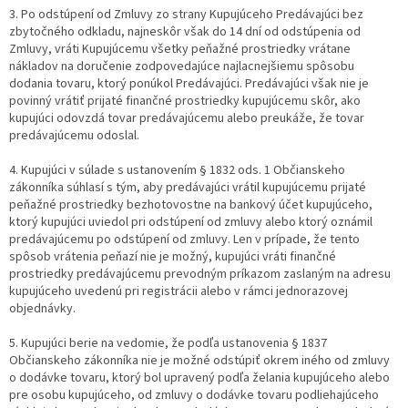
3. Po odstúpení od Zmluvy zo strany Kupujúceho Predávajúci bez
zbytočného odkladu, najneskôr však do 14 dní od odstúpenia od
Zmluvy, vráti Kupujúcemu všetky peňažné prostriedky vrátane
nákladov na doručenie zodpovedajúce najlacnejšiemu spôsobu
dodania tovaru, ktorý ponúkol Predávajúci. Predávajúci však nie je
povinný vrátiť prijaté finančné prostriedky kupujúcemu skôr, ako
kupujúci odovzdá tovar predávajúcemu alebo preukáže, že tovar
predávajúcemu odoslal.
4. Kupujúci v súlade s ustanovením § 1832 ods. 1 Občianskeho
zákonníka súhlasí s tým, aby predávajúci vrátil kupujúcemu prijaté
peňažné prostriedky bezhotovostne na bankový účet kupujúceho,
ktorý kupujúci uviedol pri odstúpení od zmluvy alebo ktorý oznámil
predávajúcemu po odstúpení od zmluvy. Len v prípade, že tento
spôsob vrátenia peňazí nie je možný, kupujúci vráti finančné
prostriedky predávajúcemu prevodným príkazom zaslaným na adresu
kupujúceho uvedenú pri registrácii alebo v rámci jednorazovej
objednávky.
5. Kupujúci berie na vedomie, že podľa ustanovenia § 1837
Občianskeho zákonníka nie je možné odstúpiť okrem iného od zmluvy
o dodávke tovaru, ktorý bol upravený podľa želania kupujúceho alebo
pre osobu kupujúceho, od zmluvy o dodávke tovaru podliehajúceho