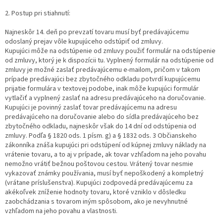
2. Postup pri stiahnutí:
Najneskôr 14. deň po prevzatí tovaru musí byť predávajúcemu
odoslaný prejav vôle kupujúceho odstúpiť od zmluvy.
Kupujúci môže na odstúpenie od zmluvy použiť formulár na odstúpenie
od zmluvy, ktorý je k dispozícii tu. Vyplnený formulár na odstúpenie od
zmluvy je možné zaslať predávajúcemu e-mailom, pričom v takom
prípade predávajúci bez zbytočného odkladu potvrdí kupujúcemu
prijatie formulára v textovej podobe, inak môže kupujúci formulár
vytlačiť a vyplnený zaslať na adresu predávajúceho na doručovanie.
Kupujúci je povinný zaslať tovar predávajúcemu na adresu
predávajúceho na doručovanie alebo do sídla predávajúceho bez
zbytočného odkladu, najneskôr však do 14 dní od odstúpenia od
zmluvy. Podľa § 1820 ods. 1 písm. g) a § 1832 ods. 3 Občianskeho
zákonníka znáša kupujúci pri odstúpení od kúpnej zmluvy náklady na
vrátenie tovaru, a to aj v prípade, ak tovar vzhľadom na jeho povahu
nemožno vrátiť bežnou poštovou cestou. Vrátený tovar nesmie
vykazovať známky používania, musí byť nepoškodený a kompletný
(vrátane príslušenstva). Kupujúci zodpovedá predávajúcemu za
akékoľvek zníženie hodnoty tovaru, ktoré vzniklo v dôsledku
zaobchádzania s tovarom iným spôsobom, ako je nevyhnutné
vzhľadom na jeho povahu a vlastnosti.