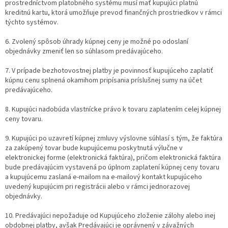
prostredníctvom platobného systému musí mať kupujúci platnú
kreditnú kartu, ktorá umožňuje prevod finančných prostriedkov v rámci
týchto systémov.
6. Zvolený spôsob úhrady kúpnej ceny je možné po odoslaní
objednávky zmeniť len so súhlasom predávajúceho.
7. V prípade bezhotovostnej platby je povinnosť kupujúceho zaplatiť
kúpnu cenu splnená okamihom pripísania príslušnej sumy na účet
predávajúceho.
8. Kupujúci nadobúda vlastnícke právo k tovaru zaplatením celej kúpnej
ceny tovaru.
9. Kupujúci po uzavretí kúpnej zmluvy výslovne súhlasí s tým, že faktúra
za zakúpený tovar bude kupujúcemu poskytnutá výlučne v
elektronickej forme (elektronická faktúra), pričom elektronická faktúra
bude predávajúcim vystavená po úplnom zaplatení kúpnej ceny tovaru
a kupujúcemu zaslaná e-mailom na e-mailový kontakt kupujúceho
uvedený kupujúcim pri registrácii alebo v rámci jednorazovej
objednávky.
10. Predávajúci nepožaduje od Kupujúceho zloženie zálohy alebo inej
obdobnej platby, avšak Predávajúci je oprávnený v závažných