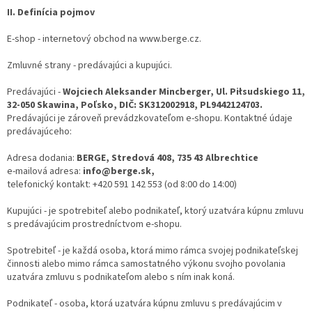
II. Definícia pojmov
E-shop - internetový obchod na www.berge.cz.
Zmluvné strany - predávajúci a kupujúci.
Predávajúci -
Wojciech Aleksander Mincberger, Ul. Piłsudskiego 11,
32-050 Skawina, Poľsko, DIČ: SK312002918, PL9442124703.
Predávajúci je zároveň prevádzkovateľom e-shopu. Kontaktné údaje
predávajúceho:
Adresa dodania:
BERGE, Stredová 408, 735 43 Albrechtice
e-mailová adresa:
info@berge.sk,
telefonický kontakt: +420 591 142 553 (od 8:00 do 14:00)
Kupujúci - je spotrebiteľ alebo podnikateľ, ktorý uzatvára kúpnu zmluvu
s predávajúcim prostredníctvom e-shopu.
Spotrebiteľ - je každá osoba, ktorá mimo rámca svojej podnikateľskej
činnosti alebo mimo rámca samostatného výkonu svojho povolania
uzatvára zmluvu s podnikateľom alebo s ním inak koná.
Podnikateľ - osoba, ktorá uzatvára kúpnu zmluvu s predávajúcim v