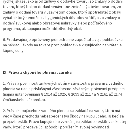
rýchlej skaze, ako aj od zmluvy o dodávke tovaru, zo zmluvy o dodaní
tovaru, ktorý bol po dodaní nenávratne zmiešaný s iným tovarom, zo
zmluvy o dodaní tovaru v uzavretom obale, ktorý spotrebiteľ z obalu
vyňal a ktorý nemožno z hygienických dôvodov vrátiť, a zo zmluvy o
dodaní zvukovej alebo obrazovej nahrávky alebo počítačového
programu, ak kupujúci poškodil pôvodný obal.
6. Predávajúci je oprávnený jednostranne započítať svoju pohľadávku
na náhradu škody na tovare proti pohľadávke kupujúceho na vrátenie
kúpnej ceny.
IX. Práva z chybného plnenia, záruka
1. Práva a povinnosti zmluvných strán v súvislosti s právami z vadného
plnenia sa riadia príslušnými všeobecne záväznými právnymi predpismi
(najmä ustanoveniami § 1914 až 1925, § 2099 až 2117 a § 2161 až 2174
Občianskeho zákonníka).
2. Právo kupujúceho z vadného plnenia sa zakladá na vade, ktorú má
vec v čase prechodu nebezpečenstva škody na kupujúceho, aj keď sa
prejaví neskôr. Právo kupujúceho vzniká aj na základe neskôr vzniknutej
vady, ktorú predávajúci spôsobil porušením svojej povinnosti.