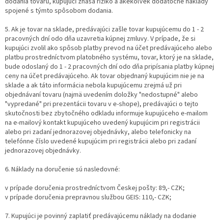
dodania tovaru, kupujúci znáša riziko a akékoľvek dodatočné náklady
spojené s týmto spôsobom dodania.
5. Ak je tovar na sklade, predávajúci zašle tovar kupujúcemu do 1 - 2
pracovných dní odo dňa uzavretia kúpnej zmluvy. V prípade, že si
kupujúci zvolil ako spôsob platby prevod na účet predávajúceho alebo
platbu prostredníctvom platobného systému, tovar, ktorý je na sklade,
bude odoslaný do 1 - 2 pracovných dní odo dňa pripísania platby kúpnej
ceny na účet predávajúceho. Ak tovar objednaný kupujúcim nie je na
sklade a ak táto informácia nebola kupujúcemu zrejmá už pri
objednávaní tovaru (najmä uvedením doložky "nedostupné" alebo
"vypredané" pri prezentácii tovaru v e-shope), predávajúci o tejto
skutočnosti bez zbytočného odkladu informuje kupujúceho e-mailom
na e-mailový kontakt kupujúceho uvedený kupujúcim pri registrácii
alebo pri zadaní jednorazovej objednávky, alebo telefonicky na
telefónne číslo uvedené kupujúcim pri registrácii alebo pri zadaní
jednorazovej objednávky.
6. Náklady na doručenie sú nasledovné:
v prípade doručenia prostredníctvom Českej pošty: 89,- CZK;
v prípade doručenia prepravnou službou GEIS: 110,- CZK;
7. Kupujúci je povinný zaplatiť predávajúcemu náklady na dodanie