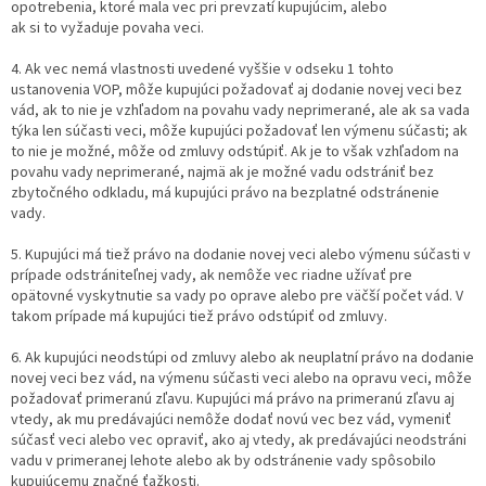
opotrebenia, ktoré mala vec pri prevzatí kupujúcim, alebo
ak si to vyžaduje povaha veci.
4. Ak vec nemá vlastnosti uvedené vyššie v odseku 1 tohto
ustanovenia VOP, môže kupujúci požadovať aj dodanie novej veci bez
vád, ak to nie je vzhľadom na povahu vady neprimerané, ale ak sa vada
týka len súčasti veci, môže kupujúci požadovať len výmenu súčasti; ak
to nie je možné, môže od zmluvy odstúpiť. Ak je to však vzhľadom na
povahu vady neprimerané, najmä ak je možné vadu odstrániť bez
zbytočného odkladu, má kupujúci právo na bezplatné odstránenie
vady.
5. Kupujúci má tiež právo na dodanie novej veci alebo výmenu súčasti v
prípade odstrániteľnej vady, ak nemôže vec riadne užívať pre
opätovné vyskytnutie sa vady po oprave alebo pre väčší počet vád. V
takom prípade má kupujúci tiež právo odstúpiť od zmluvy.
6. Ak kupujúci neodstúpi od zmluvy alebo ak neuplatní právo na dodanie
novej veci bez vád, na výmenu súčasti veci alebo na opravu veci, môže
požadovať primeranú zľavu. Kupujúci má právo na primeranú zľavu aj
vtedy, ak mu predávajúci nemôže dodať novú vec bez vád, vymeniť
súčasť veci alebo vec opraviť, ako aj vtedy, ak predávajúci neodstráni
vadu v primeranej lehote alebo ak by odstránenie vady spôsobilo
kupujúcemu značné ťažkosti.