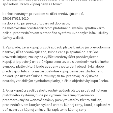
spôsobov úhrady kúpnej ceny za tovar:
bezhotovostným prevodom na účet predávajúceho č.
2500887655/2010;
na dobierku pri prevzatí tovaru od dopravcu;
bezhotovostne prostredníctvom platobného systému (platba kartou
online, prostredníctvom platobného systému uvedených bánk, služby
GoPay wallet).
3. V prípade, že si kupujúci zvolí spôsob platby bankovým prevodom na
bankový účet predávajúceho, kúpna cena je splatná do 7 dní od
uzavretia kúpnej zmluvy na vyššie uvedený účet predávajúceho.
Kupujúci je povinný uhradiť kúpnu cenu tovaru s uvedením variabilného
symbolu platby, ktorý bude uvedený v potvrdení objednávky alebo
predávajúci túto informáciu poskytne kupujúcemu bez zbytočného
odkladu po uzavretí kúpnej zmluvy; ak tak predávajúci výslovne
neurobí, variabilným symbolom platby je číslo objednávky kupujúceho.
5. Ak si kupujúci zvolí bezhotovostný spôsob platby prostredníctvom
platobného systému, bude po vyplnení záväznej objednávky
presmerovaný na webové stránky poskytovateľov týchto služieb,
prostredníctvom ktorých vykoná úhradu kúpnej ceny, ktorá je splatná v
deň uzavretia kúpnej zmluvy. Na zaplatenie kúpnej ceny