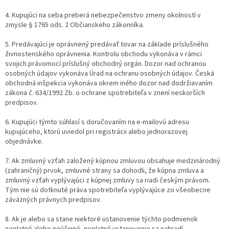
4. Kupujúci na seba preberá nebezpečenstvo zmeny okolností v
zmysle § 1765 ods. 2 Občianskeho zákonníka.
5. Predávajúci je oprávnený predávať tovar na základe príslušného
živnostenského oprávnenia. Kontrolu obchodu vykonáva v rámci
svojich právomocí príslušný obchodný orgán. Dozor nad ochranou
osobných údajov vykonáva Úrad na ochranu osobných údajov. Česká
obchodná inšpekcia vykonáva okrem iného dozor nad dodržiavaním
zákona č. 634/1992 Zb. o ochrane spotrebiteľa v znení neskorších
predpisov.
6. Kupujúci týmto súhlasí s doručovaním na e-mailovú adresu
kupujúceho, ktorú uviedol pri registrácii alebo jednorazovej
objednávke.
7. Ak zmluvný vzťah založený kúpnou zmluvou obsahuje medzinárodný
(zahraničný) prvok, zmluvné strany sa dohodli, že kúpna zmluva a
zmluvný vzťah vyplývajúci z kúpnej zmluvy sa riadi českým právom.
Tým nie sú dotknuté práva spotrebiteľa vyplývajúce zo všeobecne
záväzných právnych predpisov.
8. Ak je alebo sa stane niektoré ustanovenie týchto podmienok
neplatné alebo neúčinné, neplatné ustanovenie sa nahradí