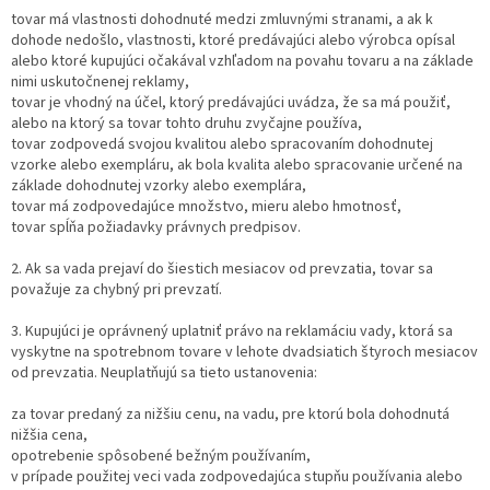
tovar má vlastnosti dohodnuté medzi zmluvnými stranami, a ak k
dohode nedošlo, vlastnosti, ktoré predávajúci alebo výrobca opísal
alebo ktoré kupujúci očakával vzhľadom na povahu tovaru a na základe
nimi uskutočnenej reklamy,
tovar je vhodný na účel, ktorý predávajúci uvádza, že sa má použiť,
alebo na ktorý sa tovar tohto druhu zvyčajne používa,
tovar zodpovedá svojou kvalitou alebo spracovaním dohodnutej
vzorke alebo exempláru, ak bola kvalita alebo spracovanie určené na
základe dohodnutej vzorky alebo exemplára,
tovar má zodpovedajúce množstvo, mieru alebo hmotnosť,
tovar spĺňa požiadavky právnych predpisov.
2. Ak sa vada prejaví do šiestich mesiacov od prevzatia, tovar sa
považuje za chybný pri prevzatí.
3. Kupujúci je oprávnený uplatniť právo na reklamáciu vady, ktorá sa
vyskytne na spotrebnom tovare v lehote dvadsiatich štyroch mesiacov
od prevzatia. Neuplatňujú sa tieto ustanovenia:
za tovar predaný za nižšiu cenu, na vadu, pre ktorú bola dohodnutá
nižšia cena,
opotrebenie spôsobené bežným používaním,
v prípade použitej veci vada zodpovedajúca stupňu používania alebo