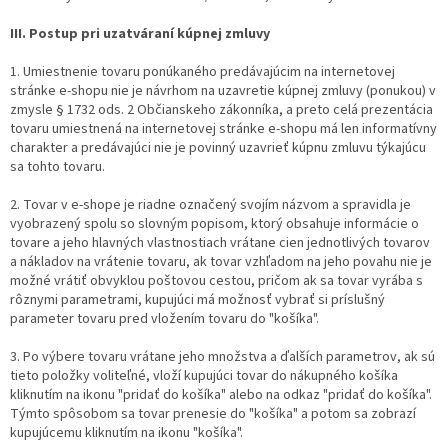
III. Postup pri uzatváraní kúpnej zmluvy
1. Umiestnenie tovaru ponúkaného predávajúcim na internetovej
stránke e-shopu nie je návrhom na uzavretie kúpnej zmluvy (ponukou) v
zmysle § 1732 ods. 2 Občianskeho zákonníka, a preto celá prezentácia
tovaru umiestnená na internetovej stránke e-shopu má len informatívny
charakter a predávajúci nie je povinný uzavrieť kúpnu zmluvu týkajúcu
sa tohto tovaru.
2. Tovar v e-shope je riadne označený svojím názvom a spravidla je
vyobrazený spolu so slovným popisom, ktorý obsahuje informácie o
tovare a jeho hlavných vlastnostiach vrátane cien jednotlivých tovarov
a nákladov na vrátenie tovaru, ak tovar vzhľadom na jeho povahu nie je
možné vrátiť obvyklou poštovou cestou, pričom ak sa tovar vyrába s
rôznymi parametrami, kupujúci má možnosť vybrať si príslušný
parameter tovaru pred vložením tovaru do "košíka".
3. Po výbere tovaru vrátane jeho množstva a ďalších parametrov, ak sú
tieto položky voliteľné, vloží kupujúci tovar do nákupného košíka
kliknutím na ikonu "pridať do košíka" alebo na odkaz "pridať do košíka".
Týmto spôsobom sa tovar prenesie do "košíka" a potom sa zobrazí
kupujúcemu kliknutím na ikonu "košíka".