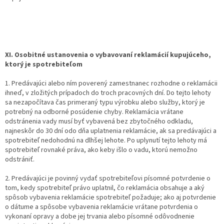
XI. Osobitné ustanovenia o vybavovaní reklamácií kupujúceho,
ktorý je spotrebiteľom
1. Predávajúci alebo ním poverený zamestnanec rozhodne o reklamácii
ihneď, v zložitých prípadoch do troch pracovných dní. Do tejto lehoty
sa nezapočítava čas primeraný typu výrobku alebo služby, ktorý je
potrebný na odborné posúdenie chyby. Reklamácia vrátane
odstránenia vady musí byť vybavená bez zbytočného odkladu,
najneskôr do 30 dní odo dňa uplatnenia reklamácie, ak sa predávajúci a
spotrebiteľ nedohodnú na dlhšej lehote. Po uplynutí tejto lehoty má
spotrebiteľ rovnaké práva, ako keby išlo o vadu, ktorú nemožno
odstrániť.
2. Predávajúci je povinný vydať spotrebiteľovi písomné potvrdenie o
tom, kedy spotrebiteľ právo uplatnil, čo reklamácia obsahuje a aký
spôsob vybavenia reklamácie spotrebiteľ požaduje; ako aj potvrdenie
o dátume a spôsobe vybavenia reklamácie vrátane potvrdenia o
vykonaní opravy a dobe jej trvania alebo písomné odôvodnenie