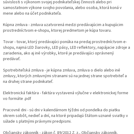
súvislosti s výkonom svojej podnikateľskej činnosti alebo pri
samostatnom výkone svojho povolania, alebo osoba, ktorá koná v
mene alebo na účet podnikateľa.
Kúpna zmluva - zmluva uzatvorená medzi predávajúcim a kupujúcim
prostredníctvom e-shopu, ktorej predmetom je kúpa tovaru.
Tovar - tovar, ktorý predávajúci ponúka na predaj prostredníctvom e-
shopu, najmä LED žiarovky, LED pásy, LED reflektory, napájacie zdroje a
zariadenia, ako aj iné výrobky, ktoré je predávajúci oprávnený
predávať.
Spotrebiteľská zmluva - je kúpna zmluva, zmluva o dielo alebo iné
zmluvy, ktorých zmluvnými stranami sú na jednej strane spotrebiteľ a
na druhej strane podnikateľ.
Elektronická faktúra - faktúra vystavená výlučne v elektronickej forme
vo formáte .pdf
Pracovné dni - sú dni v kalendárnom týždni od pondelka do piatku
okrem sobôt, nedieľ a dní, na ktoré pripadajú štátom uznané sviatky v
súlade s platnými právnymi predpismi.
Občiansky zákonník - zákon č. 89/2012 Z. z., Občiansky zákonník.