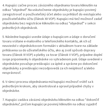
4. Kupujúci začne proces záväzného objednania tovaru kliknutím na
odkaz "objednať". Na uskutočnenie objednávky je kupujúci povinný
zaregistrovať si používateľský účet alebo sa prihlásiť do existujúceho
používateľského účtu (článok XII VOP). Kupujúci má tiež možnosť zadať
objednávku bez registrácie kliknutím na odkaz "objednať" v sekcii
jednotlivých objednávok.
5. Následne kupujúci uvedie údaje o kupujúcom a údaje o doručení
tovaru vrátane e-mailového a telefonického kontaktu, ak ich už
neuviedol v objednávkovom formulári v aktuálnom tvare na základe
prihlásenia sa do užívateľského účtu, ako aj zvolí spôsob dopravy
tovaru (článok VI VOP) a platby za tovar (článok V VOP), prípadne doplní
svoje pripomienky k objednávke vo vyhradenom poli. Údaje uvedené v
objednávke považuje predávajúci za úplné a správne po dokončení
objednávky a predávajúci nezodpovedá za ich neúplnosť a/alebo
nesprávnosť.
6. V rámci procesu objednávania má kupujúci možnosť vrátiť sa k
jednotlivým krokom, aby skontroloval a opravil prípadné chyby v
objednávke.
7. Kupujúci zadáva záväznú objednávku kliknutím na odkaz "dokončiť
objednávku", pričom kupujúci je povinný kliknutím na odkaz vyjadriť