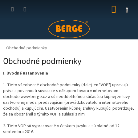
Prejsť
NÁKUP
na
obsah
KOŠÍK
Obchodné podmienky
Obchodné podmienky
I. Úvodné ustanovenia
1. Tieto všeobecné obchodné podmienky (ďalej len "VOP") upravujú
práva a povinnosti súvisiace s nákupom tovaru v internetovom
obchode www.berge.cz a sú neoddeliteľnou súčasťou kúpnej zmluvy
uzatvorenej medzi predávajúcim (prevádzkovateľom internetového
obchodu) a kupujúcim. Uzatvorením kúpnej zmluvy kupujúci potvrdzuje,
že sa oboznámil s týmito VOP a súhlasí s nimi.
2. Tieto VOP sú vypracované v českom jazyku a sú platné od 12.
septembra 2016.