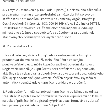
zamietnutia reklamácie
3. V zmysle ustanovenia § 1820 ods. 1 písm. j) Občianskeho zákonníka
predávajúci informuje, že spotrebiteľ sa môže obrátiť so svojou
sťažnosťou na mimosúdnu kontrolu na kontrolný orgán, ktorým je
Česká obchodná inšpekcia, IČO: 000 20 869, sídlo: Štěpánská 567/15,
120 00 Praha 2, www.coi.cz. Česká obchodná inšpekcia vybavuje
mimosúdne sťažnosti spotrebiteľov spôsobom a za podmienok
stanovených v príslušných právnych predpisoch.
XII. Používateľské konto
1. Na základe registrácie kupujúceho v e-shope môže kupujúci
pristupovať do svojho používateľského účtu a zo svojho
používateľského účtu môže kupujúci zadávať objednávky tovaru.
Registrácia umožňuje kupujúcemu prezerať históriu objednávok,
aktuálny stav vybavovania objednávok a po vytvorení používateľského
účtu aj zjednodušené vybavovanie ďalších objednávok (systém si
automaticky pamätá údaje kupujúceho a údaje o doručení).
2. Registračný formulár sa zobrazí kupujúcemu po kliknutí na odkaz
"registrácia" a prihlasovací formulár sa zobrazí kupujúcemu po kliknutí
na odkaz "prihlásenie", registračný/prihlasovací formulár sa zobrazí
kupujúcemu po kliknutí na odkaz "objednať".