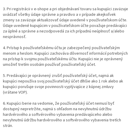
3. Pri registrácii v e-shope a pri objednávaní tovaru sa kupujúci zaväzuje
uvádzať všetky údaje správne a pravdivo a v prípade akejkoľvek
zmeny sa zaväzuje aktualizovať údaje uvedené v používateľskom účte.
Údaje uvedené kupujúcim v používateľskom účte považuje predávajúci
za úplné a správne a nezodpovedá za ich prípadnú neúplnosť a/alebo
nesprávnosť.
4. Prístup k používateľskému účtu je zabezpečený používateľským
menom a heslom. Kupujúci zachováva dôvernosť informácií potrebných
na prístup k svojmu používateľskému účtu. Kupujúci nie je oprávnený
umožniť tretím osobám používať používateľský účet.
5. Predávajúci je oprávnený zrušiť používateľský účet, najmä ak
kupujúci nepoužíva svoj používateľský účet dlhšie ako 1 rok alebo ak
kupujúci porušuje svoje povinnosti vyplývajúce z kúpnej zmluvy
(vrátane VOP).
6. Kupujúci berie na vedomie, že používateľský účet nemusí byť
dostupný nepretržite, najmä s ohľadom na nevyhnutnú údržbu
hardvérového a softvérového vybavenia predávajúceho alebo
nevyhnutnú údržbu hardvérového a softvérového vybavenia tretích
strán.