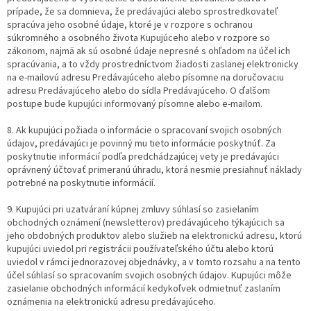
prípade, že sa domnieva, že predávajúci alebo sprostredkovateľ
spracúva jeho osobné údaje, ktoré je v rozpore s ochranou
súkromného a osobného života Kupujúceho alebo v rozpore so
zákonom, najmä ak sú osobné údaje nepresné s ohľadom na účel ich
spracúvania, a to vždy prostredníctvom žiadosti zaslanej elektronicky
na e-mailovú adresu Predávajúceho alebo písomne na doručovaciu
adresu Predávajúceho alebo do sídla Predávajúceho. O ďalšom
postupe bude kupujúci informovaný písomne alebo e-mailom.
8. Ak kupujúci požiada o informácie o spracovaní svojich osobných
údajov, predávajúci je povinný mu tieto informácie poskytnúť. Za
poskytnutie informácií podľa predchádzajúcej vety je predávajúci
oprávnený účtovať primeranú úhradu, ktorá nesmie presiahnuť náklady
potrebné na poskytnutie informácií.
9. Kupujúci pri uzatváraní kúpnej zmluvy súhlasí so zasielaním
obchodných oznámení (newsletterov) predávajúceho týkajúcich sa
jeho obdobných produktov alebo služieb na elektronickú adresu, ktorú
kupujúci uviedol pri registrácii používateľského účtu alebo ktorú
uviedol v rámci jednorazovej objednávky, a v tomto rozsahu a na tento
účel súhlasí so spracovaním svojich osobných údajov. Kupujúci môže
zasielanie obchodných informácií kedykoľvek odmietnuť zaslaním
oznámenia na elektronickú adresu predávajúceho.