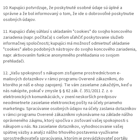
10. Kupujúci potvrdzuje, že poskytnuté osobné údaje sú úplné a
správne a že bol informovaný o tom, že ide o dobrovoľné poskytnutie
osobných údajov.
11. Kupujúci ďalej súhlasí s ukladaním "cookies" do svojho koncového
zariadenia (napr. počítača) s cieľom uľahčiť poskytovanie služieb
informačnej spoločnosti; kupujúci má možnosť odmietnuť ukladanie
"cookies" alebo podobných nástrojov do svojho koncového zariadenia,
napr. aktivovaním funkcie anonymného prehliadania vo svojom
prehliadači.
12. „Vašu spokojnosť s nákupom zisťujeme prostredníctvom e-
mailových dotazníkov v rámci programu Overené zákazníkmi, do
ktorého je náš e-shop zapojený. Tie vám zasielame zakaždým, keď u
nás nakúpite, pokiaľ v zmysle § § 62 zák. č. 351/2011 Z. z. o
elektronických komunikáciách, v znení neskorších predpisov
neodmietnete zasielanie elektronickej pošty na účely priameho
marketingu. Spracúvanie osobných údajov na účely zaslania dotazníkov
v rámci programu Overené zákazníkmi vykonávame na základe nášho
oprávneného záujmu, ktorý spočíva v zisťovaní vašej spokojnosti s
nákupom u nás. Na zasielanie dotazníkov, vyhodnocovanie vašej
spätnej väzby a analýz nášho trhového postavenia využívame
sprostredkovateľa spracúvania, ktorým je prevádzkovateľ portálu