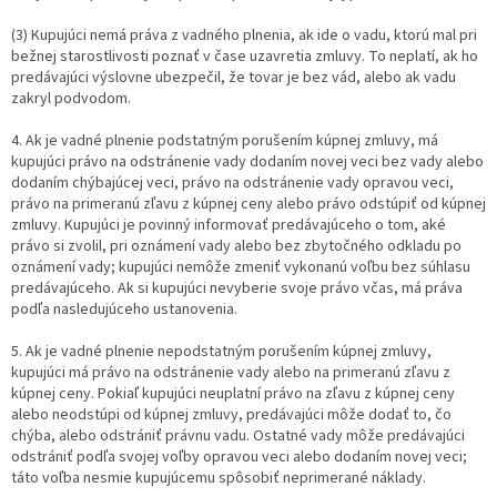
(3) Kupujúci nemá práva z vadného plnenia, ak ide o vadu, ktorú mal pri
bežnej starostlivosti poznať v čase uzavretia zmluvy. To neplatí, ak ho
predávajúci výslovne ubezpečil, že tovar je bez vád, alebo ak vadu
zakryl podvodom.
4. Ak je vadné plnenie podstatným porušením kúpnej zmluvy, má
kupujúci právo na odstránenie vady dodaním novej veci bez vady alebo
dodaním chýbajúcej veci, právo na odstránenie vady opravou veci,
právo na primeranú zľavu z kúpnej ceny alebo právo odstúpiť od kúpnej
zmluvy. Kupujúci je povinný informovať predávajúceho o tom, aké
právo si zvolil, pri oznámení vady alebo bez zbytočného odkladu po
oznámení vady; kupujúci nemôže zmeniť vykonanú voľbu bez súhlasu
predávajúceho. Ak si kupujúci nevyberie svoje právo včas, má práva
podľa nasledujúceho ustanovenia.
5. Ak je vadné plnenie nepodstatným porušením kúpnej zmluvy,
kupujúci má právo na odstránenie vady alebo na primeranú zľavu z
kúpnej ceny. Pokiaľ kupujúci neuplatní právo na zľavu z kúpnej ceny
alebo neodstúpi od kúpnej zmluvy, predávajúci môže dodať to, čo
chýba, alebo odstrániť právnu vadu. Ostatné vady môže predávajúci
odstrániť podľa svojej voľby opravou veci alebo dodaním novej veci;
táto voľba nesmie kupujúcemu spôsobiť neprimerané náklady.