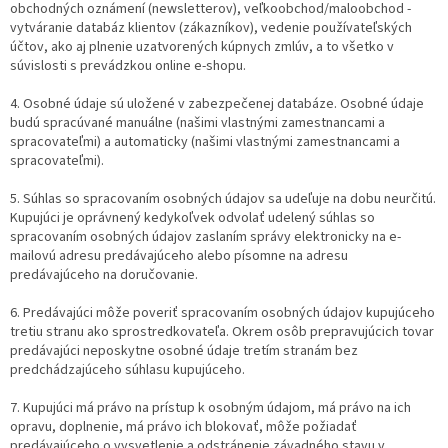
obchodných oznámení (newsletterov), veľkoobchod/maloobchod -
vytváranie databáz klientov (zákazníkov), vedenie používateľských
účtov, ako aj plnenie uzatvorených kúpnych zmlúv, a to všetko v
súvislosti s prevádzkou online e-shopu.
4. Osobné údaje sú uložené v zabezpečenej databáze. Osobné údaje
budú spracúvané manuálne (našimi vlastnými zamestnancami a
spracovateľmi) a automaticky (našimi vlastnými zamestnancami a
spracovateľmi).
5. Súhlas so spracovaním osobných údajov sa udeľuje na dobu neurčitú.
Kupujúci je oprávnený kedykoľvek odvolať udelený súhlas so
spracovaním osobných údajov zaslaním správy elektronicky na e-
mailovú adresu predávajúceho alebo písomne na adresu
predávajúceho na doručovanie.
6. Predávajúci môže poveriť spracovaním osobných údajov kupujúceho
tretiu stranu ako sprostredkovateľa. Okrem osôb prepravujúcich tovar
predávajúci neposkytne osobné údaje tretím stranám bez
predchádzajúceho súhlasu kupujúceho.
7. Kupujúci má právo na prístup k osobným údajom, má právo na ich
opravu, doplnenie, má právo ich blokovať, môže požiadať
predávajúceho o vysvetlenie a odstránenie závadného stavu v