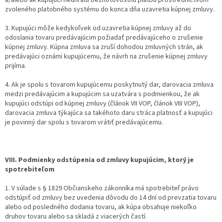
zvoleného platobného systému do konca dňa uzavretia kúpnej zmluvy.
3. Kupujúci môže kedykoľvek od uzavretia kúpnej zmluvy až do
odoslania tovaru predávajúcim požiadať predávajúceho o zrušenie
kúpnej zmluvy. Kúpna zmluva sa zruší dohodou zmluvných strán, ak
predávajúci oznámi kupujúcemu, že návrh na zrušenie kúpnej zmluvy
prijíma.
4. Ak je spolu s tovarom kupujúcemu poskytnutý dar, darovacia zmluva
medzi predávajúcim a kupujúcim sa uzatvára s podmienkou, že ak
kupujúci odstúpi od kúpnej zmluvy (článok VII VOP, článok VIII VOP),
darovacia zmluva týkajúca sa takéhoto daru stráca platnosť a kupujúci
je povinný dar spolu s tovarom vrátiť predávajúcemu.
VIII. Podmienky odstúpenia od zmluvy kupujúcim, ktorý je
spotrebiteľom
1. V súlade s § 1829 Občianskeho zákonníka má spotrebiteľ právo
odstúpiť od zmluvy bez uvedenia dôvodu do 14 dní od prevzatia tovaru
alebo od posledného dodania tovaru, ak kúpa obsahuje niekoľko
druhov tovaru alebo sa skladá z viacerých častí.