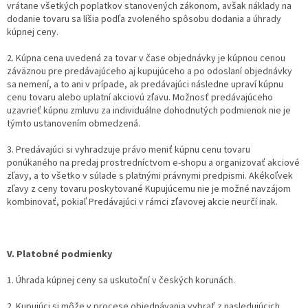
vrátane všetkých poplatkov stanovených zákonom, avšak náklady na
dodanie tovaru sa líšia podľa zvoleného spôsobu dodania a úhrady
kúpnej ceny.
2. Kúpna cena uvedená za tovar v čase objednávky je kúpnou cenou
záväznou pre predávajúceho aj kupujúceho a po odoslaní objednávky
sa nemení, a to ani v prípade, ak predávajúci následne upraví kúpnu
cenu tovaru alebo uplatní akciovú zľavu. Možnosť predávajúceho
uzavrieť kúpnu zmluvu za individuálne dohodnutých podmienok nie je
týmto ustanovením obmedzená.
3. Predávajúci si vyhradzuje právo meniť kúpnu cenu tovaru
ponúkaného na predaj prostredníctvom e-shopu a organizovať akciové
zľavy, a to všetko v súlade s platnými právnymi predpismi. Akékoľvek
zľavy z ceny tovaru poskytované Kupujúcemu nie je možné navzájom
kombinovať, pokiaľ Predávajúci v rámci zľavovej akcie neurčí inak.
V. Platobné podmienky
1. Úhrada kúpnej ceny sa uskutoční v českých korunách.
2. Kupujúci si môže v procese objednávania vybrať z nasledujúcich