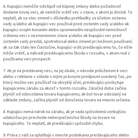
6. Kupujúci nemôže odstúpiť od kúpnej zmluvy alebo požadovať
dodanie novej veci, ak nemôže vrátiť vec v stave, v akom ju dostal. To
neplatí, ak sa stav zmenil v dôsledku prehliadky za účelom zistenia
vady a/alebo ak kupujúci vec používal pred zistením vady a/alebo ak
kupujúci svojím konaním alebo opomenutím nespôsobil nemožnosť
vrátenia veci v nezmenenom stave a/alebo ak kupujúci vec pred
zistením vady predal, spotreboval alebo zmenil pri bežnom používaní;
ak sa tak stalo len čiastočne, kupujúci vráti predávajúcemu to, čo ešte
môže vrátiť, a nahradí predávajúcemu škodu v rozsahu, v akom mal z
používania veci prospech.
7. Ak je na predávanej veci, na jej obale, v návode priloženom k veci
alebo v reklame v súlade s inými právnymi predpismi uvedený čas, po
ktorý možno vec používať na obvyklý účel, predávajúci poskytuje
kupujúcemu záruku za akosť v tomto rozsahu. Záručná doba začína
plynúť od odovzdania tovaru kupujúcemu; ak bol tovar odoslaný na
základe zmluvy, začína plynúť od doručenia tovaru na miesto určenia.
8. Kupujúci nemá nárok na záruku, ak je vada spôsobená vonkajšou
udalosťou po prechode nebezpečenstva škody na tovare na
kupujúceho. To neplatí, ak predávajúci spôsobil chybu.
9. Práva z vád sa uplatňujú v mieste podnikania predávajúceho alebo