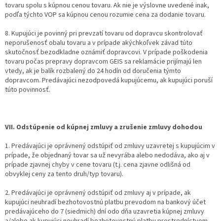
tovaru spolu s kúpnou cenou tovaru. Ak nie je výslovne uvedené inak,
podľa týchto VOP sa kúpnou cenou rozumie cena za dodanie tovaru.
8. Kupujúci je povinný pri prevzatí tovaru od dopravcu skontrolovať
neporušenosť obalu tovaru a v prípade akýchkoľvek závad túto
skutočnosť bezodkladne oznámiť dopravcovi. V prípade poškodenia
tovaru počas prepravy dopravcom GEIS sa reklamácie prijímajú len
vtedy, ak je balík rozbalený do 24 hodín od doručenia týmto
dopravcom. Predávajúci nezodpovedá kupujúcemu, ak kupujúci poruší
túto povinnosť.
VII. Odstúpenie od kúpnej zmluvy a zrušenie zmluvy dohodou
1. Predávajúci je oprávnený odstúpiť od zmluvy uzavretej s kupujúcim v
prípade, že objednaný tovar sa už nevyrába alebo nedodáva, ako aj v
prípade zjavnej chyby v cene tovaru (t.j. cena zjavne odlišná od
obvyklej ceny za tento druh/typ tovaru).
2. Predávajúci je oprávnený odstúpiť od zmluvy aj v prípade, ak
kupujúci neuhradí bezhotovostnú platbu prevodom na bankový účet
predávajúceho do 7 (siedmich) dní odo dňa uzavretia kúpnej zmluvy
a/alebo ak kupujúci neuhradí bezhotovostnú platbu prostredníctvom