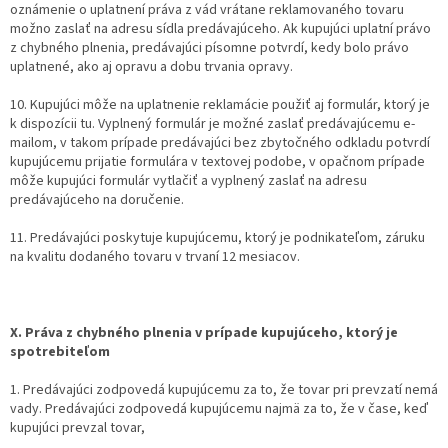
oznámenie o uplatnení práva z vád vrátane reklamovaného tovaru
možno zaslať na adresu sídla predávajúceho. Ak kupujúci uplatní právo
z chybného plnenia, predávajúci písomne potvrdí, kedy bolo právo
uplatnené, ako aj opravu a dobu trvania opravy.
10. Kupujúci môže na uplatnenie reklamácie použiť aj formulár, ktorý je
k dispozícii tu. Vyplnený formulár je možné zaslať predávajúcemu e-
mailom, v takom prípade predávajúci bez zbytočného odkladu potvrdí
kupujúcemu prijatie formulára v textovej podobe, v opačnom prípade
môže kupujúci formulár vytlačiť a vyplnený zaslať na adresu
predávajúceho na doručenie.
11. Predávajúci poskytuje kupujúcemu, ktorý je podnikateľom, záruku
na kvalitu dodaného tovaru v trvaní 12 mesiacov.
X. Práva z chybného plnenia v prípade kupujúceho, ktorý je
spotrebiteľom
1. Predávajúci zodpovedá kupujúcemu za to, že tovar pri prevzatí nemá
vady. Predávajúci zodpovedá kupujúcemu najmä za to, že v čase, keď
kupujúci prevzal tovar,