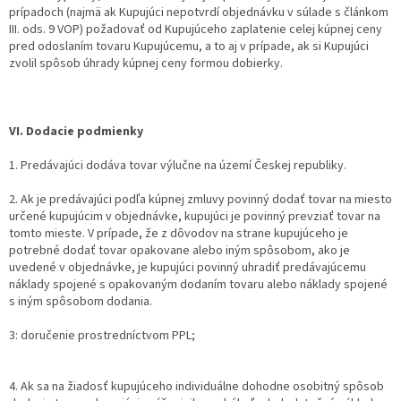
prípadoch (najmä ak Kupujúci nepotvrdí objednávku v súlade s článkom
III. ods. 9 VOP) požadovať od Kupujúceho zaplatenie celej kúpnej ceny
pred odoslaním tovaru Kupujúcemu, a to aj v prípade, ak si Kupujúci
zvolil spôsob úhrady kúpnej ceny formou dobierky.
VI. Dodacie podmienky
1. Predávajúci dodáva tovar výlučne na území Českej republiky.
2. Ak je predávajúci podľa kúpnej zmluvy povinný dodať tovar na miesto
určené kupujúcim v objednávke, kupujúci je povinný prevziať tovar na
tomto mieste. V prípade, že z dôvodov na strane kupujúceho je
potrebné dodať tovar opakovane alebo iným spôsobom, ako je
uvedené v objednávke, je kupujúci povinný uhradiť predávajúcemu
náklady spojené s opakovaným dodaním tovaru alebo náklady spojené
s iným spôsobom dodania.
3: doručenie prostredníctvom PPL;
4. Ak sa na žiadosť kupujúceho individuálne dohodne osobitný spôsob