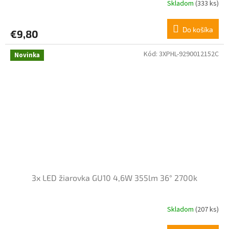
Skladom
(333 ks)
Do košíka
€9,80
Kód:
3XPHL-9290012152C
Novinka
3x LED žiarovka GU10 4,6W 355lm 36° 2700k
Skladom
(207 ks)