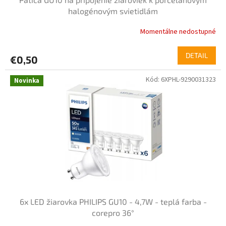
halogénovým svietidlám
Momentálne nedostupné
DETAIL
€0,50
Kód:
6XPHL-9290031323
Novinka
6x LED žiarovka PHILIPS GU10 - 4,7W - teplá farba -
corepro 36°