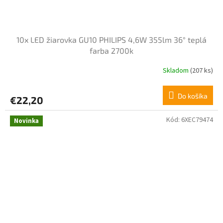
10x LED žiarovka GU10 PHILIPS 4,6W 355lm 36° teplá
farba 2700k
Skladom
(207 ks)
Do košíka
€22,20
Kód:
6XEC79474
Novinka