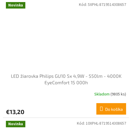
Kód:
5XPHL-8719514308657
Novinka
LED žiarovka Philips GU10 5x 4,9W - 550lm - 4000K
EyeComfort 15 000h
Skladom
(9805 ks)
Do košíka
€13,20
Kód:
10XPHL-8719514308657
Novinka