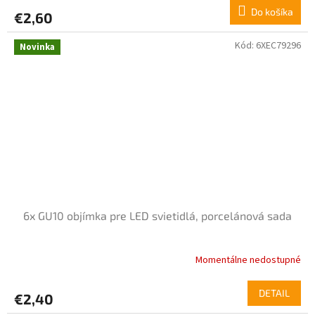
Do košíka
€2,60
Kód:
6XEC79296
Novinka
6x GU10 objímka pre LED svietidlá, porcelánová sada
Momentálne nedostupné
DETAIL
€2,40