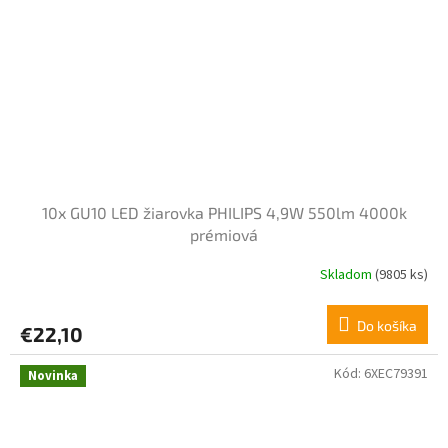
10x GU10 LED žiarovka PHILIPS 4,9W 550lm 4000k
prémiová
Skladom
(9805 ks)
Do košíka
€22,10
Kód:
6XEC79391
Novinka