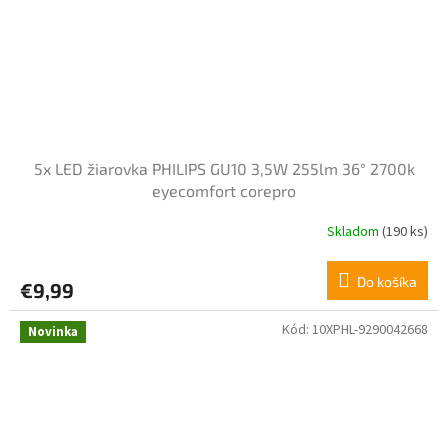
5x LED žiarovka PHILIPS GU10 3,5W 255lm 36° 2700k
eyecomfort corepro
Skladom
(190 ks)
Do košíka
€9,99
Kód:
10XPHL-9290042668
Novinka