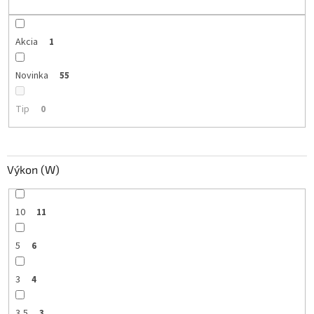
t
o
v
Akcia
1
Novinka
55
Tip
0
Výkon (W)
10
11
5
6
3
4
3,5
3