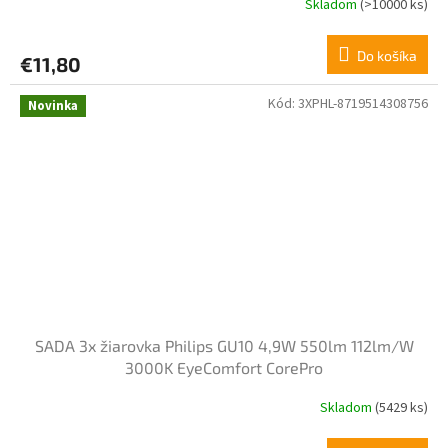
Skladom
(>10000 ks)
Do košíka
€11,80
Kód:
3XPHL-8719514308756
Novinka
SADA 3x žiarovka Philips GU10 4,9W 550lm 112lm/W
3000K EyeComfort CorePro
Skladom
(5429 ks)