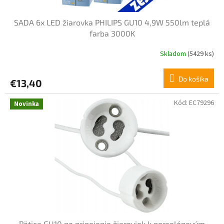
k
t
SADA 6x LED žiarovka PHILIPS GU10 4,9W 550lm teplá
o
farba 3000K
v
Skladom
(5429 ks)
Do košíka
€13,40
Kód:
EC79296
Novinka
Pätica GU10 na pripojenie žiaroviek k porcelánovým