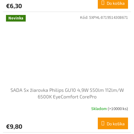
Do košíka
€6,30
Kód:
5XPHL-8719514308671
Novinka
SADA 5x žiarovka Philips GU10 4,9W 550lm 112lm/W
6500K EyeComfort CorePro
Skladom
(>10000 ks)
Do košíka
€9,80