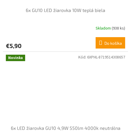
6x GU10 LED žiarovka 10W teplá biela
Skladom
(938 ks)
Do košíka
€5,90
Kód:
6XPHL-8719514308657
Novinka
6x LED žiarovka GU10 4,9W 550lm 4000k neutrálna