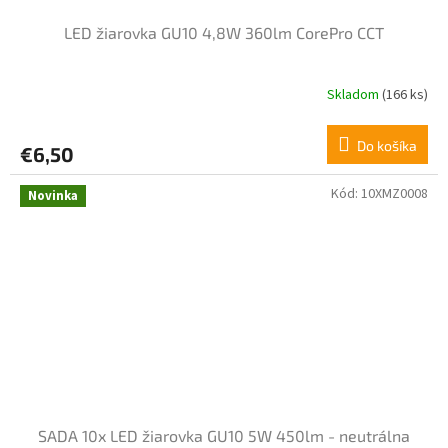
LED žiarovka GU10 4,8W 360lm CorePro CCT
Skladom
(166 ks)
Do košíka
€6,50
Kód:
10XMZ0008
Novinka
SADA 10x LED žiarovka GU10 5W 450lm - neutrálna