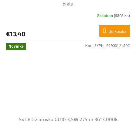
biela
Skladom
(9805 ks)
Do košíka
€13,40
Kód:
5XPHL-9290012180C
Novinka
5x LED žiarovka GU10 3,5W 275lm 36° 4000k