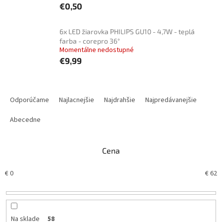
€0,50
6x LED žiarovka PHILIPS GU10 - 4,7W - teplá
farba - corepro 36°
Momentálne nedostupné
€9,99
R
a
Odporúčame
Najlacnejšie
Najdrahšie
Najpredávanejšie
d
e
Abecedne
n
i
Cena
e
p
€
0
€
62
r
o
d
u
k
Na sklade
58