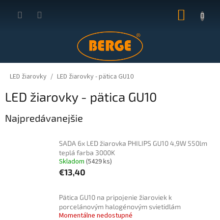
Prejsť
NÁKUP
na
obsah
KOŠÍK
LED žiarovky
LED žiarovky - pätica GU10
LED žiarovky - pätica GU10
Najpredávanejšie
SADA 6x LED žiarovka PHILIPS GU10 4,9W 550lm
teplá farba 3000K
Skladom
(5429 ks)
€13,40
Pätica GU10 na pripojenie žiaroviek k
porcelánovým halogénovým svietidlám
Momentálne nedostupné