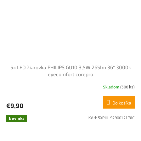
5x LED žiarovka PHILIPS GU10 3,5W 265lm 36° 3000k
eyecomfort corepro
Skladom
(506 ks)
Do košíka
€9,90
Kód:
5XPHL-9290012178C
Novinka