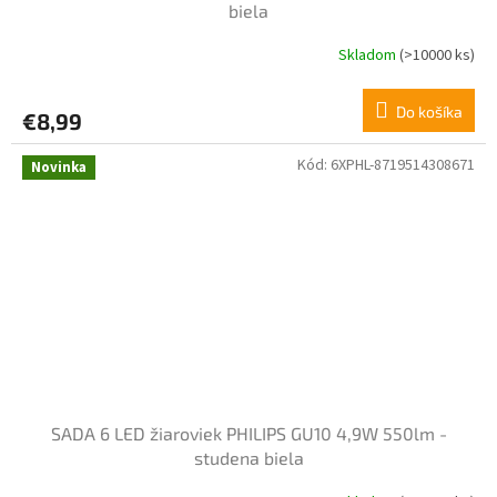
biela
Skladom
(>10000 ks)
Do košíka
€8,99
Kód:
6XPHL-8719514308671
Novinka
SADA 6 LED žiaroviek PHILIPS GU10 4,9W 550lm -
studena biela