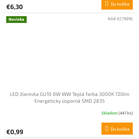
Do košíka
€6,30
Kód:
EC79391
Novinka
LED žiarovka GU10 8W WW Teplá farba 3000K 720lm
Energeticky úsporná SMD 2835
Skladom
(447 ks)
Do košíka
€0,99