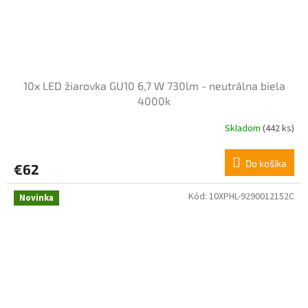
10x LED žiarovka GU10 6,7 W 730lm - neutrálna biela
4000k
Skladom
(442 ks)
Do košíka
€62
Kód:
10XPHL-9290012152C
Novinka