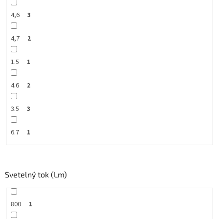
4,6
3
4,7
2
1.5
1
4.6
2
3.5
3
6.7
1
Svetelný tok (Lm)
800
1