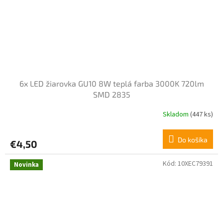
6x LED žiarovka GU10 8W teplá farba 3000K 720lm
SMD 2835
Skladom
(447 ks)
Do košíka
€4,50
Kód:
10XEC79391
Novinka