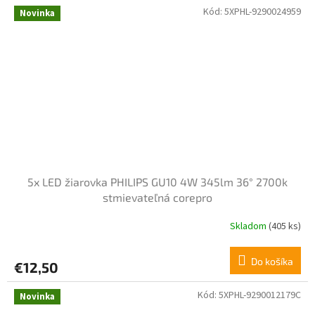
Kód:
5XPHL-9290024959
Novinka
5x LED žiarovka PHILIPS GU10 4W 345lm 36° 2700k
stmievateľná corepro
Skladom
(405 ks)
Do košíka
€12,50
Kód:
5XPHL-9290012179C
Novinka