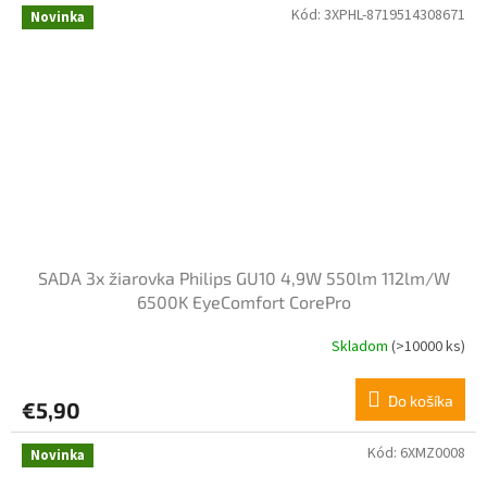
Kód:
3XPHL-8719514308671
Novinka
SADA 3x žiarovka Philips GU10 4,9W 550lm 112lm/W
6500K EyeComfort CorePro
Skladom
(>10000 ks)
Do košíka
€5,90
Kód:
6XMZ0008
Novinka