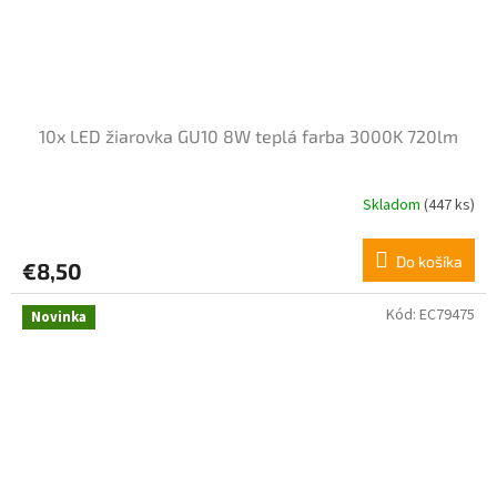
10x LED žiarovka GU10 8W teplá farba 3000K 720lm
Skladom
(447 ks)
Do košíka
€8,50
Kód:
EC79475
Novinka