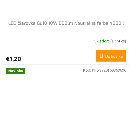
LED žiarovka Gu10 10W 800lm Neutrálna farba 4000K
Skladom
(1774 ks)
Do košíka
€1,20
Kód:
PHL-8720169369696
Novinka