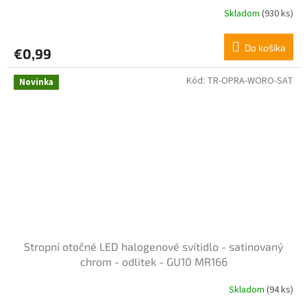
Skladom
(930 ks)
Do košíka
€0,99
Kód:
TR-OPRA-WORO-SAT
Novinka
Stropní otočné LED halogenové svítidlo - satinovaný
chrom - odlitek - GU10 MR166
Skladom
(94 ks)