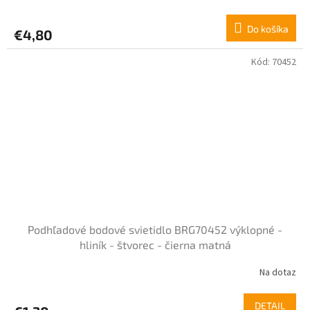
Do košíka
€4,80
Kód:
70452
Podhľadové bodové svietidlo BRG70452 výklopné -
hliník - štvorec - čierna matná
Na dotaz
DETAIL