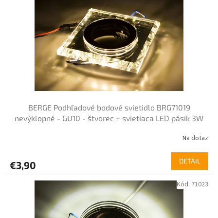
p
i
s
p
r
o
d
u
k
t
BERGE Podhľadové bodové svietidlo BRG71019
o
nevýklopné - GU10 - štvorec + svietiaca LED pásik 3W
v
teplá biela
Na dotaz
DETAIL
€3,90
Kód:
71023