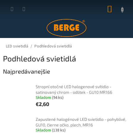
Prejsť
NÁKUP
na
obsah
KOŠÍK
LED svietidlá
Podhledová svietidlá
Podhledová svietidlá
Najpredávanejšie
Stropní otočné LED halogenové svítidlo -
satinovaný chrom - odlitek - GU10 MR166
Skladom
(94 ks)
€2,60
Zapustené halogénové LED svietidlo - pohyblivé,
GU10, čierne očko, plech, MR16
Skladom
(138 ks)