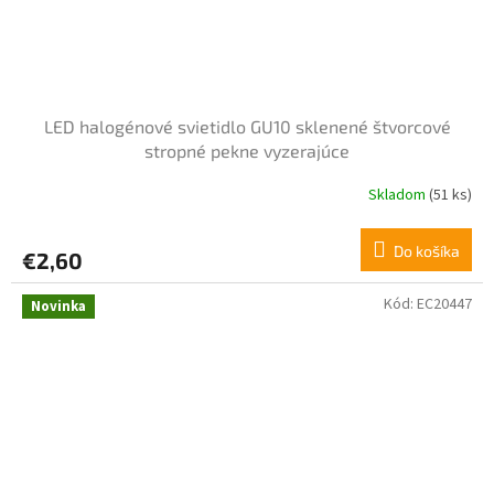
LED halogénové svietidlo GU10 sklenené štvorcové
stropné pekne vyzerajúce
Skladom
(51 ks)
Do košíka
€2,60
Kód:
EC20447
Novinka