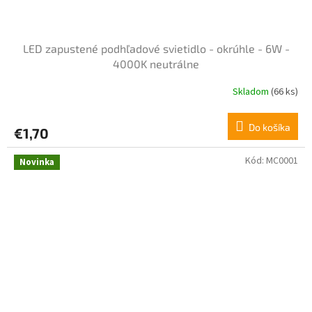
LED zapustené podhľadové svietidlo - okrúhle - 6W -
4000K neutrálne
Skladom
(66 ks)
Do košíka
€1,70
Kód:
MC0001
Novinka