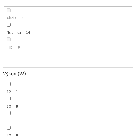
t
o
v
Akcia
0
Novinka
14
Tip
0
Výkon (W)
12
1
10
9
3
3
50
6