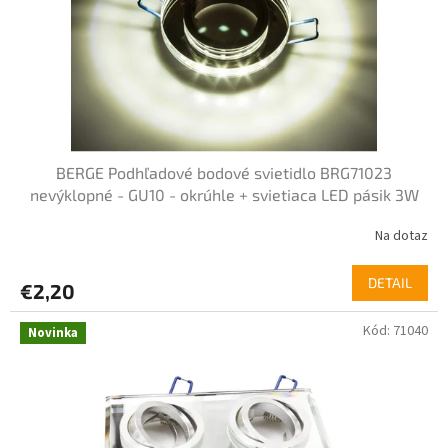
BERGE Podhľadové bodové svietidlo BRG71023
nevýklopné - GU10 - okrúhle + svietiaca LED pásik 3W
neutrálna biela
Na dotaz
DETAIL
€2,20
Kód:
71040
Novinka