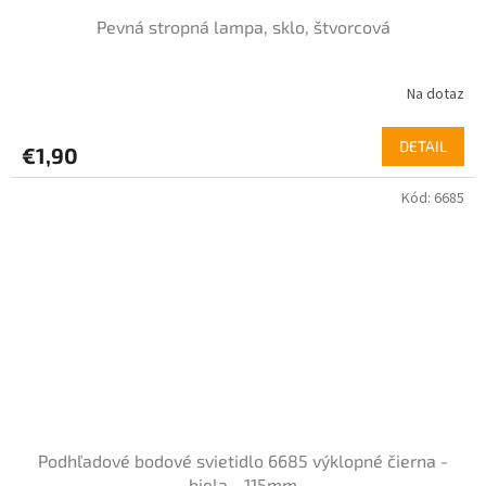
Pevná stropná lampa, sklo, štvorcová
Na dotaz
DETAIL
€1,90
Kód:
6685
Podhľadové bodové svietidlo 6685 výklopné čierna -
biela - 115mm