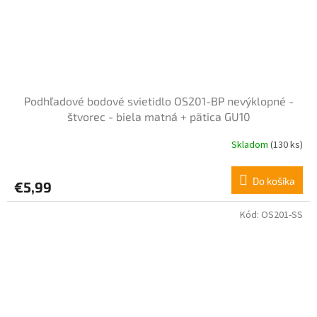
Podhľadové bodové svietidlo OS201-BP nevýklopné -
štvorec - biela matná + pätica GU10
Skladom
(130 ks)
Do košíka
€5,99
Kód:
OS201-SS