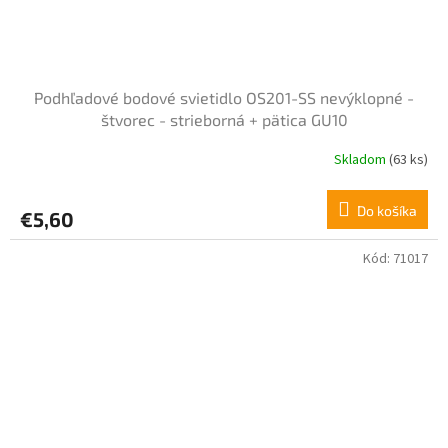
Podhľadové bodové svietidlo OS201-SS nevýklopné -
štvorec - strieborná + pätica GU10
Skladom
(63 ks)
Do košíka
€5,60
Kód:
71017