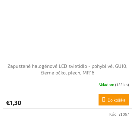
Zapustené halogénové LED svietidlo - pohyblivé, GU10,
čierne očko, plech, MR16
Skladom
(138 ks)
Do košíka
€1,30
Kód:
71067