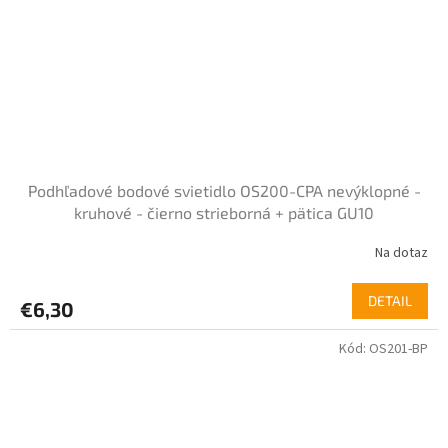
Podhľadové bodové svietidlo OS200-CPA nevýklopné -
kruhové - čierno strieborná + pätica GU10
Na dotaz
DETAIL
€6,30
Kód:
OS201-BP