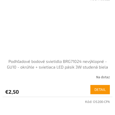
5
hviezdičiek.
Podhľadové bodové svietidlo BRG71024 nevýklopné -
GU10 - okrúhle + svietiaca LED pásik 3W studená biela
Na dotaz
DETAIL
€2,50
Kód:
OS200-CPA