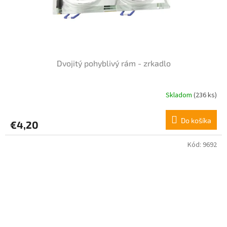
Dvojitý pohyblivý rám - zrkadlo
Skladom
(236 ks)
Do košíka
€4,20
Kód:
9692