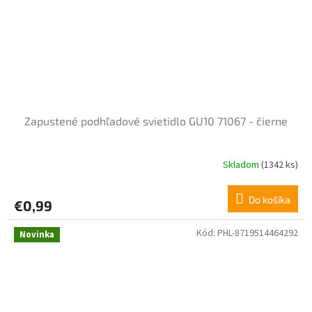
Zapustené podhľadové svietidlo GU10 71067 - čierne
Skladom
(1342 ks)
Do košíka
€0,99
Kód:
PHL-8719514464292
Novinka