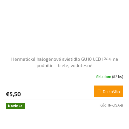
Hermetické halogénové svietidlo GU10 LED IP44 na
podbitie - biele, vodotesné
Skladom
(82 ks)
Do košíka
€5,50
Kód:
IN-LISA-B
Novinka