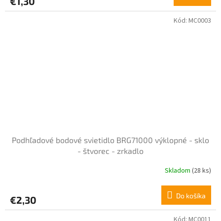
€1,30
Kód:
MC0003
Podhľadové bodové svietidlo BRG71000 výklopné - sklo
- štvorec - zrkadlo
Skladom
(28 ks)
Priemerné
hodnotenie
produktu
Do košíka
€2,30
je
5,0
z
Kód:
MC0011