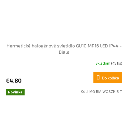
Hermetické halogénové svietidlo GU10 MR16 LED IP44 -
Biale
Skladom
(49 ks)
Do košíka
€4,80
Kód:
MG-RIA-WOSZK-B-T
Novinka