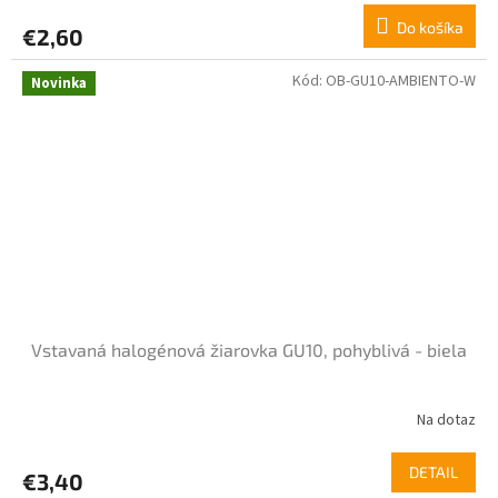
Do košíka
€2,60
Kód:
OB-GU10-AMBIENTO-W
Novinka
Vstavaná halogénová žiarovka GU10, pohyblivá - biela
Na dotaz
DETAIL
€3,40