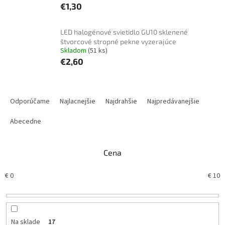
€1,30
LED halogénové svietidlo GU10 sklenené
štvorcové stropné pekne vyzerajúce
Skladom
(51 ks)
€2,60
R
a
Odporúčame
Najlacnejšie
Najdrahšie
Najpredávanejšie
d
e
Abecedne
n
i
Cena
e
p
€
0
€
10
r
o
d
u
k
Na sklade
17