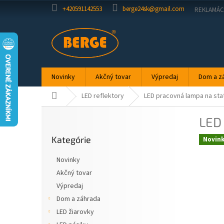
Prejsť
+420591142553
berge24sk@gmail.com
REKLAMÁC
na
obsah
Novinky
Akčný tovar
Výpredaj
Dom a z
Domov
LED reflektory
LED pracovná lampa na sta
B
LED
o
Preskočiť
č
Kategórie
kategórie
Novin
n
ý
Novinky
p
Akčný tovar
a
Výpredaj
n
e
Dom a záhrada
l
LED žiarovky