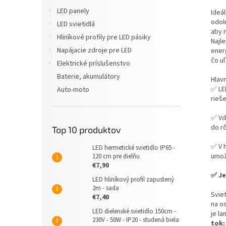
LED panely
Ideá
odoln
LED svietidlá
aby 
Hliníkové profily pre LED pásiky
Najle
Napájacie zdroje pre LED
ener
čo u
Elektrické príslušenstvo
Baterie, akumulátory
Hlav
✅ LE
Auto-moto
rieš
✅ V
do r
Top 10 produktov
✅ V h
LED hermetické svietidlo IP65 -
umož
120 cm pre dielňu
€7,90
✅ Je
LED hliníkový profil zapustený
2m - sada
Svie
€7,40
na o
LED dielenské svietidlo 150cm -
je l
230V - 50W - IP20 - studená biela
tok: