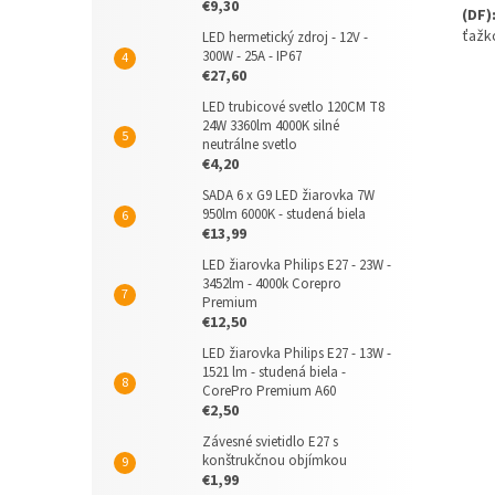
€9,30
(DF)
ťažk
LED hermetický zdroj - 12V -
300W - 25A - IP67
€27,60
LED trubicové svetlo 120CM T8
24W 3360lm 4000K silné
neutrálne svetlo
€4,20
SADA 6 x G9 LED žiarovka 7W
950lm 6000K - studená biela
€13,99
LED žiarovka Philips E27 - 23W -
3452lm - 4000k Corepro
Premium
€12,50
LED žiarovka Philips E27 - 13W -
1521 lm - studená biela -
CorePro Premium A60
€2,50
Závesné svietidlo E27 s
konštrukčnou objímkou
€1,99