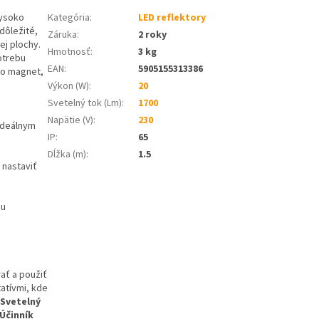
vysoko
Kategória
:
LED reflektory
dôležité,
Záruka
:
2 roky
ej plochy.
Hmotnosť
:
3 kg
potrebu
EAN
:
5905155313386
bo magnet,
Výkon (W)
:
20
Svetelný tok (Lm)
:
1700
Napätie (V)
:
230
ideálnym
IP
:
65
Dĺžka (m)
:
1.5
 nastaviť
ku
ať a použiť
tatívmi, kde
Svetelný
Účinník