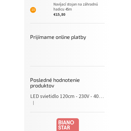
Navíjací stojan na záhradnú
hadicu 45m
€15,80
Prijímame online platby
Posledné hodnotenie
produktov
LED svietidlo 120cm - 230V - 40W - IP20 - neutrálna biela
|
Hodnotenie produktu je 5 z 5 hviezdičiek.