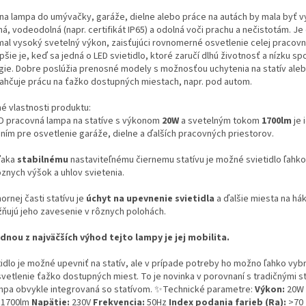
lna lampa do umývačky, garáže, dielne alebo práce na autách by mala byť 
á, vodeodolná (napr. certifikát IP65) a odolná voči prachu a nečistotám. Je 
mal vysoký svetelný výkon, zaisťujúci rovnomerné osvetlenie celej pracovn
pšie je, keď sa jedná o LED svietidlo, ktoré zaručí dlhú životnosť a nízku s
gie. Dobre poslúžia prenosné modely s možnosťou uchytenia na statív ale
ľahčuje prácu na ťažko dostupných miestach, napr. pod autom.
né vlastnosti produktu:
D pracovná lampa na statíve s výkonom
20W
a svetelným tokom
1700lm
je 
ením pre osvetlenie garáže, dielne a ďalších pracovných priestorov.
ďaka
stabilnému
nastaviteľnému čiernemu statívu je možné svietidlo ľahko
ôznych výšok a uhlov svietenia.
ornej časti statívu je
úchyt na upevnenie svietidla
a ďalšie miesta na há
ňujú jeho zavesenie v rôznych polohách.
dnou z najväčších výhod tejto lampy je jej mobilita.
tidlo je možné upevniť na statív, ale v prípade potreby ho možno ľahko vybr
svetlenie ťažko dostupných miest. To je novinka v porovnaní s tradičnými s
ampa obvykle integrovaná so statívom. ✨Technické parametre:
Výkon:
20W
1700lm
Napätie:
230V
Frekvencia:
50Hz
Index podania farieb (Ra):
>70