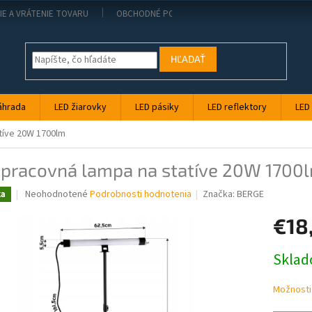
IE A VRÁTENIE TOVARU
OBCHODNÉ PODMIENKY
KONTAKT
PO
HĽADAŤ
áhrada
LED žiarovky
LED pásiky
LED reflektory
LED
tíve 20W 1700lm
 pracovná lampa na statíve 20W 1700
Priemerné
Neohodnotené
Podrobnosti hodnotenia
Značka:
BERGE
ka
hodnotenie
produktu
€18
je
0,0
Jednotk
Skla
z
cena:
5
hviezdičiek.
Možnosti