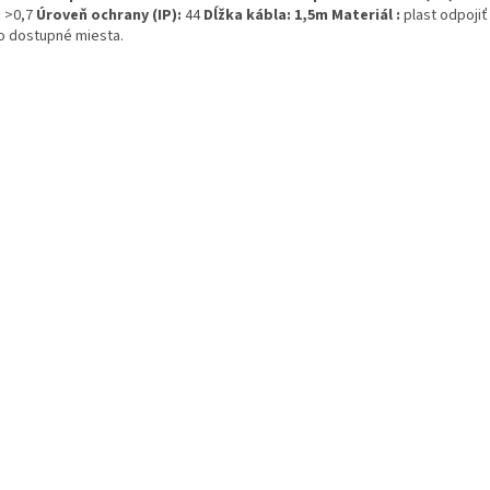
:
>0,7
Úroveň ochrany (IP):
44
Dĺžka kábla:
1,5m
Materiál :
plast odpojiť 
o dostupné miesta.