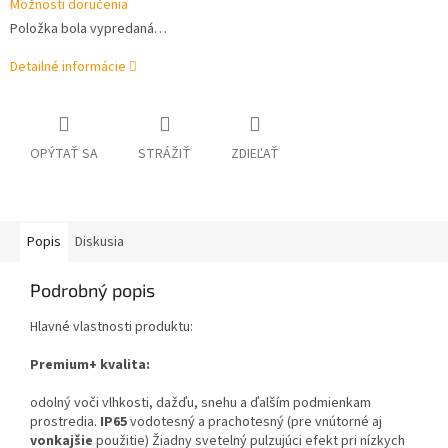
Možnosti doručenia
Položka bola vypredaná…
Detailné informácie
OPÝTAŤ SA
STRÁŽIŤ
ZDIEĽAŤ
Popis
Diskusia
Podrobný popis
Hlavné vlastnosti produktu:
Premium+ kvalita:
odolný voči vlhkosti, dažďu, snehu a ďalším podmienkam
prostredia.
IP65
vodotesný a prachotesný (pre vnútorné aj
vonkajšie
použitie) Žiadny svetelný pulzujúci efekt pri nízkych