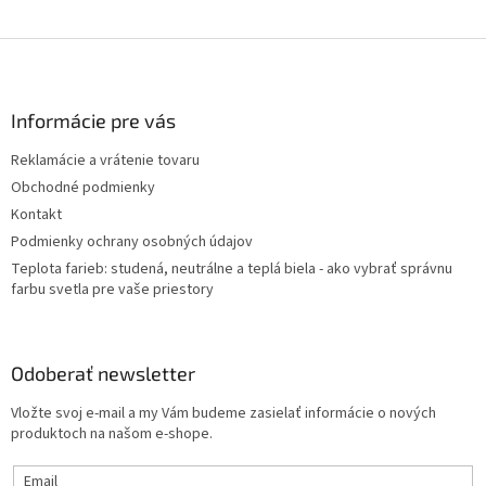
Z
á
p
ä
Informácie pre vás
t
Reklamácie a vrátenie tovaru
i
Obchodné podmienky
e
Kontakt
Podmienky ochrany osobných údajov
Teplota farieb: studená, neutrálne a teplá biela - ako vybrať správnu
farbu svetla pre vaše priestory
Odoberať newsletter
Vložte svoj e-mail a my Vám budeme zasielať informácie o nových
produktoch na našom e-shope.
Email