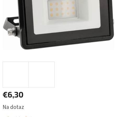
€6,30
Jednotková
Na dotaz
cena: