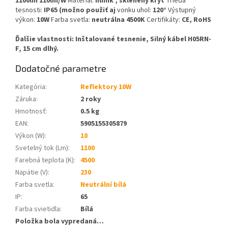
1100lm 110lm/W
Materiál:
hliník
, sklenený kryt
Trieda
tesnosti:
IP65 (možno použiť aj
vonku uhol:
120°
Výstupný
výkon:
10W
Farba svetla:
neutrálna 4500K
Certifikáty:
CE, RoHS
Ďalšie vlastnosti: Inštalované tesnenie, Silný kábel H05RN-
F, 15 cm dlhý.
Dodatočné parametre
Kategória
:
Reflektory 10W
Záruka
:
2 roky
Hmotnosť
:
0.5 kg
EAN
:
5905155305879
Výkon (W)
:
10
Svetelný tok (Lm)
:
1100
Farebná teplota (K)
:
4500
Napätie (V)
:
230
Farba svetla
:
Neutrální bílá
IP
:
65
Farba svietidla
:
Bílá
Položka bola vypredaná…