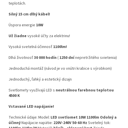
teplotách.
Silný 15 cm dlhý kábel!
Úspora energie
10W
Už žiadne
vysoké účty za elektrinu!
Vysoká svetelná účinnosť
1100lm!
Dlhá životnosť
30 000 hodín
(
1250 dní
nepretržitého svietenia)
Jednoduchá montáž (návod je vo vnútri krabice s výrobkom)
Jednoduchý, ľahký a estetický dizajn
Svetlomety využívajú LED s
neutrálnou farebnou teplotou
4500 K
Vstavané LED napájanie!
Technické údaje: Model:
LED svetlomet 10W 1100lm Odolný a
účinný
Napájacie napätie:
220V-240V 50-60 Hz
Svetelný tok: