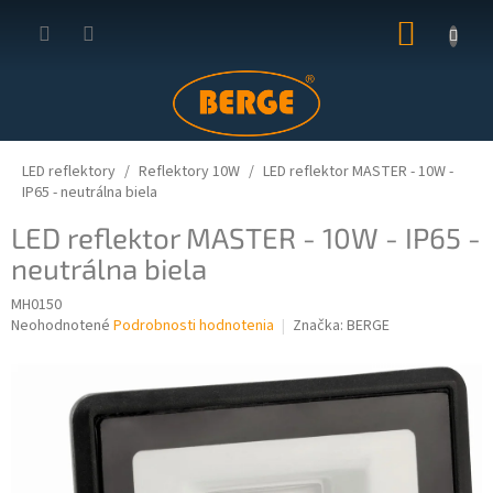
Prejsť
NÁKUP
na
obsah
KOŠÍK
LED reflektory
Reflektory 10W
LED reflektor MASTER - 10W -
IP65 - neutrálna biela
LED reflektor MASTER - 10W - IP65 -
neutrálna biela
MH0150
Priemerné
Neohodnotené
Podrobnosti hodnotenia
Značka:
BERGE
hodnotenie
produktu
je
0,0
z
5
hviezdičiek.