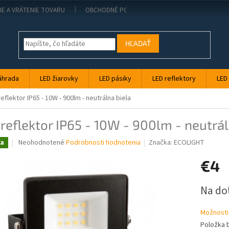
IE A VRÁTENIE TOVARU
OBCHODNÉ PODMIENKY
KONTAKT
PO
HĽADAŤ
áhrada
LED žiarovky
LED pásiky
LED reflektory
LED
reflektor IP65 - 10W - 900lm - neutrálna biela
reflektor IP65 - 10W - 900lm - neutrál
Priemerné
Neohodnotené
Podrobnosti hodnotenia
Značka:
ECOLIGHT
ka
hodnotenie
produktu
€4
je
0,0
Jednotk
Na do
z
cena:
5
hviezdičiek.
Možnosti
Položka 