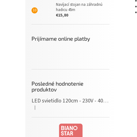
Navíjací stojan na záhradnú
hadicu 45m
€15,80
Prijímame online platby
Posledné hodnotenie
produktov
LED svietidlo 120cm - 230V - 40W - IP20 - neutrálna biela
|
Hodnotenie produktu je 5 z 5 hviezdičiek.