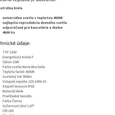
utrálna biela
univerzálne svetlo s teplotou 4000K
najlepšia reprodukcia denného svetla
odporúčané pre kancelárie a dielne
4000 tis
hnické údaje:
TYP 230V
Energetická trieda F
Výkon 10W
Farba svetla Neutrálna biela
Teplota farieb 4000K
Svetelný tok 900lm
Vstupné napätie 220-240V AC
Stupeň tesnosti IP65
Materiál hliník
Priehľadné tienidlo
Farba Čierna
Vyžarovací uhol 120°
CRI ≥80