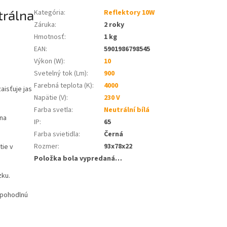
trálna
Kategória
:
Reflektory 10W
Záruka
:
2 roky
Hmotnosť
:
1 kg
EAN
:
5901986798545
Výkon (W)
:
10
Svetelný tok (Lm)
:
900
Farebná teplota (K)
:
4000
aisťuje jas
Napätie (V)
:
230 V
Farba svetla
:
Neutrální bílá
 na
IP
:
65
Farba svietidla
:
Černá
Rozmer
:
93x78x22
tie v
Položka bola vypredaná…
zku.
 pohodlnú