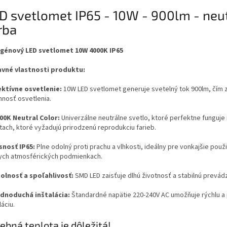
D svetlomet IP65 - 10W - 900lm - neu
rba
génový LED svetlomet 10W 4000K IP65
avné vlastnosti produktu:
ktívne osvetlenie:
10W LED svetlomet generuje svetelný tok 900lm, čím z
nnosť osvetlenia.
00K Neutral Color:
Univerzálne neutrálne svetlo, ktoré perfektne funguje
tach, ktoré vyžadujú prirodzenú reprodukciu farieb.
nosť IP65:
Plne odolný proti prachu a vlhkosti, ideálny pre vonkajšie použi
ych atmosférických podmienkach.
lnosť a spoľahlivosť:
SMD LED zaisťuje dlhú životnosť a stabilnú prevád
dnoduchá inštalácia:
Štandardné napätie 220-240V AC umožňuje rýchlu a
láciu.
ebná teplota je dôležitá!