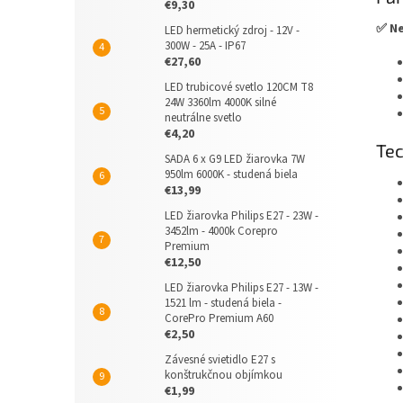
€9,30
✅ Ne
LED hermetický zdroj - 12V -
300W - 25A - IP67
€27,60
LED trubicové svetlo 120CM T8
24W 3360lm 4000K silné
neutrálne svetlo
€4,20
Tec
SADA 6 x G9 LED žiarovka 7W
950lm 6000K - studená biela
€13,99
LED žiarovka Philips E27 - 23W -
3452lm - 4000k Corepro
Premium
€12,50
LED žiarovka Philips E27 - 13W -
1521 lm - studená biela -
CorePro Premium A60
€2,50
Závesné svietidlo E27 s
konštrukčnou objímkou
€1,99