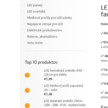
LED panely
LE
LED svietidlá
fa
Hliníkové profily pre LED pásiky
Halo
Napájacie zdroje pre LED
Elektrické príslušenstvo
✔️
Hl
Baterie, akumulátory
✅Efe
Auto-moto
a úči
✅ 40
mies
Top 10 produktov
✅Tes
LED hermetické svietidlo IP65 -
rôzn
120 cm pre dielňu
€7,90
✅Odo
LED hliníkový profil zapustený
2m - sada
✅ Je
€7,40
inšta
LED dielenské svietidlo 150cm -
230V - 50W - IP20 - studená biela
Far