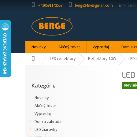
Prejsť
+420591142553
berge24sk@gmail.com
REKLAMÁC
na
obsah
Novinky
Akčný tovar
Výpredaj
Dom a z
Domov
LED reflektory
Reflektory 10W
LED 
B
LED 
o
Preskočiť
č
Kategórie
kategórie
Novin
n
ý
Novinky
p
Akčný tovar
a
Výpredaj
n
e
Dom a záhrada
l
LED žiarovky