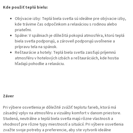
Kde použiť teplú bielu:
Obývacie izby: Teplá biela svetla sú ideálne pre obývacie izby,
kde trávime čas odpočinkom a relaxáciou s rodinou alebo
priateľmi.
Spálne: V spálniach je dôležitá pokojná atmosféra, ktorú teplá
biela svetla podporujú, a zároveň podporujú uvoľnenie a
prípravu tela na spánok.
Reštaurácie a hotely: Teplá biela svetla zaisťujú príjemnú
atmosféru v hotelových izbách a reštauráciách, kde hostia
hľadajú pohodlie a relaxáciu.
Záver
Pri výbere osvetlenia je dôležité zvážiť teplotu farieb, ktorá má
zásadný vplyv na atmosféru a vizuálny komfort v danom priestore.
Studená, neutrálne a teplá biela svetla majú rôzne vlastnosti a
vhodnosť pre rôzne typy miestností a situácií. Pri výbere osvetlenia
zvažte svoje potreby a preferencie, aby ste vytvorili ideálne