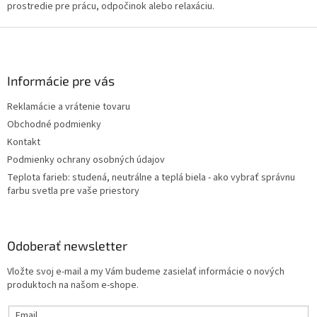
prostredie pre prácu, odpočinok alebo relaxáciu.
Z
á
p
ä
Informácie pre vás
t
Reklamácie a vrátenie tovaru
i
Obchodné podmienky
e
Kontakt
Podmienky ochrany osobných údajov
Teplota farieb: studená, neutrálne a teplá biela - ako vybrať správnu
farbu svetla pre vaše priestory
Odoberať newsletter
Vložte svoj e-mail a my Vám budeme zasielať informácie o nových
produktoch na našom e-shope.
Email