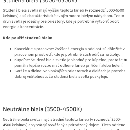
Studená biela svetla majú vyššiu teplotu farieb (v rozmedzí 5000-6500
kelvinov) a sú charakteristické svojím modro-bielym nádychom. Tento
druh svetla je ideálny pre priestory, kde je potrebné vytvoriť pocit
energie a koncentrácie.
Kde použiť studenú bielu:
Kancelárie a pracovne: Zvýšená energia a bdelosť sú dôležité v
pracovnom prostredí, kde je potrebné sústrediť sa na úlohy.
Kúpeľne: Studená biela svetlo je vhodné pre kúpeľne, pretože tu
pomáha lepšie rozpoznať odtiene farieb pri líčení alebo holení.
Garáže a dielne: Vo vonkajších priestoroch a dielňach je potreba
dobrej viditeľnosti, čo studená biela svetla poskytujú.
Neutrálne biela (3500-4500K)
Neutrálne biela svetla majú strednú teplotu farieb (v rozmedzí 3500-
4500 kelvinov) a vytvárajú vyvážený a prirodzený dojem. Tieto odtiene