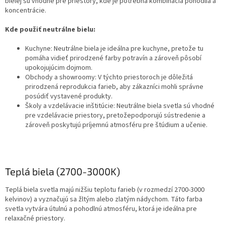
bielej sú vhodné pre priestory, kde je potrebná kombinácia pohodlia a
koncentrácie.
Kde použiť neutrálne bielu:
Kuchyne: Neutrálne biela je ideálna pre kuchyne, pretože tu
pomáha vidieť prirodzené farby potravín a zároveň pôsobí
upokojujúcim dojmom.
Obchody a showroomy: V týchto priestoroch je dôležitá
prirodzená reprodukcia farieb, aby zákazníci mohli správne
posúdiť vystavené produkty.
Školy a vzdelávacie inštitúcie: Neutrálne biela svetla sú vhodné
pre vzdelávacie priestory, pretožepodporujú sústredenie a
zároveň poskytujú príjemnú atmosféru pre štúdium a učenie.
Teplá biela (2700-3000K)
Teplá biela svetla majú nižšiu teplotu farieb (v rozmedzí 2700-3000
kelvinov) a vyznačujú sa žltým alebo zlatým nádychom. Táto farba
svetla vytvára útulnú a pohodlnú atmosféru, ktorá je ideálna pre
relaxačné priestory.