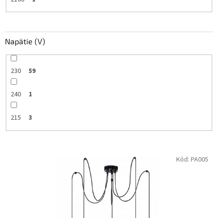
Napätie (V)
230
59
240
1
215
3
V
Kód:
PA005
ý
p
i
s
p