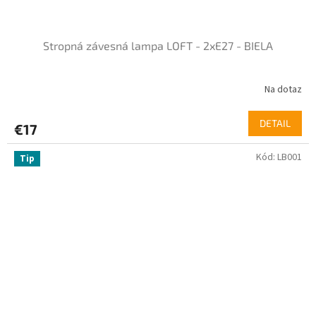
Stropná závesná lampa LOFT - 2xE27 - BIELA
Na dotaz
DETAIL
€17
Kód:
LB001
Tip