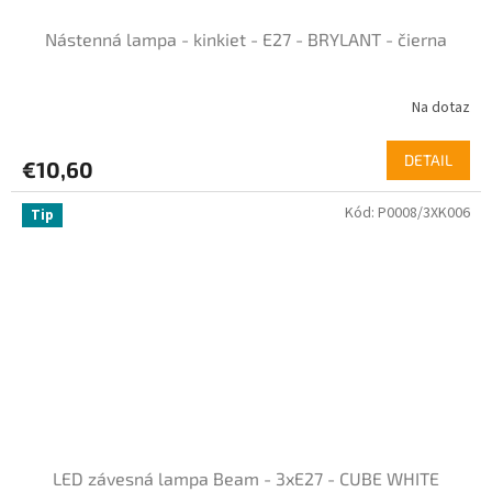
Nástenná lampa - kinkiet - E27 - BRYLANT - čierna
Na dotaz
Priemerné
hodnotenie
produktu
DETAIL
€10,60
je
5,0
Kód:
P0008/3XK006
z
Tip
5
hviezdičiek.
LED závesná lampa Beam - 3xE27 - CUBE WHITE