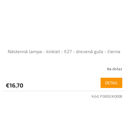
Nástenná lampa - kinkiet - E27 - drevená guľa - čierna
Na dotaz
Priemerné
hodnotenie
produktu
DETAIL
€16,70
je
5,0
Kód:
P0003/K0008
z
5
hviezdičiek.