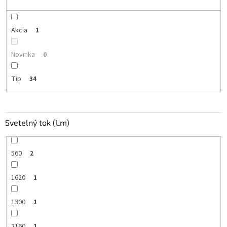
t
o
v
Akcia
1
Novinka
0
Tip
34
Svetelný tok (Lm)
560
2
1620
1
1300
1
2160
1