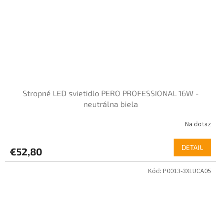
Stropné LED svietidlo PERO PROFESSIONAL 16W -
neutrálna biela
Na dotaz
Priemerné
hodnotenie
produktu
DETAIL
€52,80
je
4,0
Kód:
P0013-3XLUCA05
z
5
hviezdičiek.