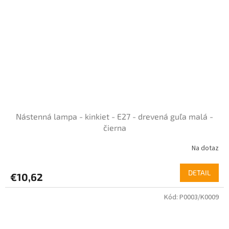
5
hviezdičiek.
Nástenná lampa - kinkiet - E27 - drevená guľa malá -
čierna
Na dotaz
Priemerné
hodnotenie
produktu
DETAIL
€10,62
je
5,0
Kód:
P0003/K0009
z
5
hviezdičiek.