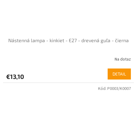
Nástenná lampa - kinkiet - E27 - drevená guľa - čierna
Na dotaz
Priemerné
hodnotenie
produktu
DETAIL
€13,10
je
5,0
Kód:
P0003/K0007
z
5
hviezdičiek.