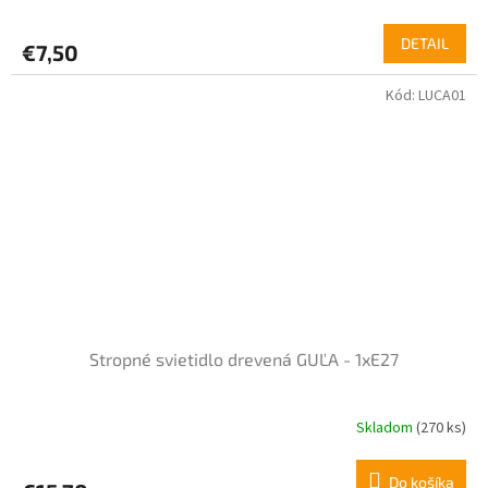
DETAIL
€7,50
Kód:
LUCA01
Stropné svietidlo drevená GUĽA - 1xE27
Skladom
(270 ks)
Do košíka