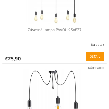
r
o
d
u
k
t
Závesná lampa PAVOUK 5xE27
o
v
Na dotaz
DETAIL
€25,90
Kód:
PA003