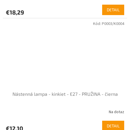
DETAIL
€18,29
Kód:
P0003/K0004
Nástenná lampa - kinkiet - E27 - PRUŽINA - čierna
Na dotaz
Priemerné
hodnotenie
produktu
DETAIL
€12,10
je