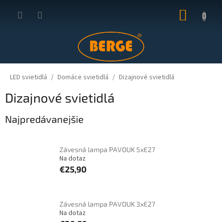
Prejsť
NÁKUP
na
obsah
KOŠÍK
LED svietidlá
Domáce svietidlá
Dizajnové svietidlá
Dizajnové svietidlá
Najpredávanejšie
Závesná lampa PAVOUK 5xE27
Na dotaz
€25,90
Závesná lampa PAVOUK 3xE27
Na dotaz