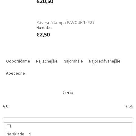
€20,50
Závesná lampa PAVOUK 1xE27
Na dotaz
€2,50
R
a
Odporúčame
Najlacnejšie
Najdrahšie
Najpredávanejšie
d
e
Abecedne
n
i
Cena
e
p
€
0
€
56
r
o
d
u
k
Na sklade
9