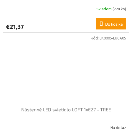
Skladom
(228 ks)
Do košíka
€21,37
Kód:
LK0005-LUCA05
Nástenné LED svietidlo LOFT 1xE27 - TREE
Na dotaz