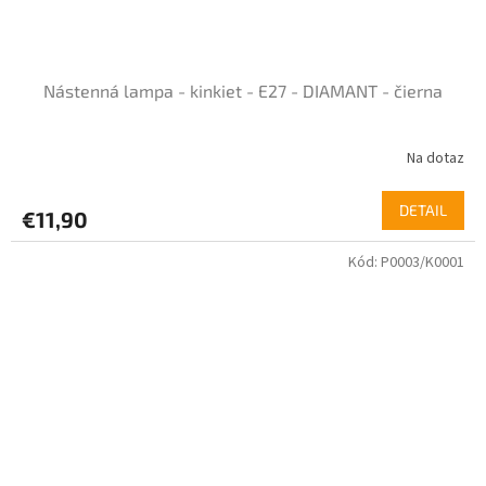
Nástenná lampa - kinkiet - E27 - DIAMANT - čierna
Na dotaz
Priemerné
hodnotenie
produktu
DETAIL
€11,90
je
5,0
Kód:
P0003/K0001
z
5
hviezdičiek.