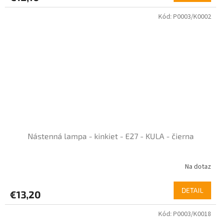
5,0
Kód:
P0003/K0002
z
5
hviezdičiek.
Nástenná lampa - kinkiet - E27 - KULA - čierna
Na dotaz
Priemerné
hodnotenie
produktu
DETAIL
€13,20
je
5,0
Kód:
P0003/K0018
z