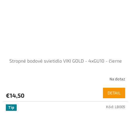
Stropné bodové svietidlo VIKI GOLD - 4xGU10 - čierne
Na dotaz
DETAIL
€14,50
Kód:
LB005
Tip