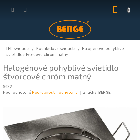
Prejsť
NÁKUP
na
obsah
KOŠÍK
LED svietidlá
Podhledová svietidlá
Halogénové pohyblivé
svietidlo štvorcové chróm matný
Halogénové pohyblivé svietidlo
štvorcové chróm matný
9682
Priemerné
Neohodnotené
Podrobnosti hodnotenia
Značka:
BERGE
hodnotenie
produktu
je
0,0
z
5
hviezdičiek.