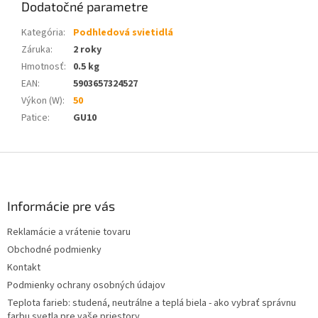
Dodatočné parametre
Kategória
:
Podhledová svietidlá
Záruka
:
2 roky
Hmotnosť
:
0.5 kg
EAN
:
5903657324527
Výkon (W)
:
50
Patice
:
GU10
Z
á
p
ä
Informácie pre vás
t
Reklamácie a vrátenie tovaru
i
Obchodné podmienky
e
Kontakt
Podmienky ochrany osobných údajov
Teplota farieb: studená, neutrálne a teplá biela - ako vybrať správnu
farbu svetla pre vaše priestory