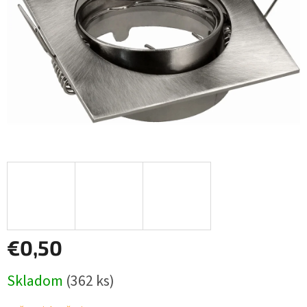
€0,50
Jednotková
Skladom
(362 ks)
cena: