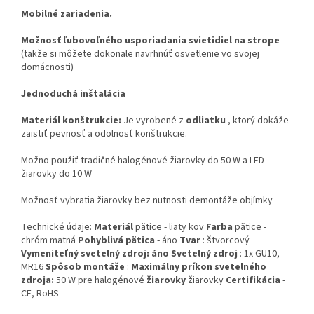
Mobilné zariadenia.
Možnosť ľubovoľného usporiadania svietidiel
na strope
(takže si môžete dokonale navrhnúť osvetlenie vo svojej
domácnosti)
Jednoduchá inštalácia
Materiál konštrukcie:
Je vyrobené z
odliatku
, ktorý dokáže
zaistiť pevnosť a odolnosť konštrukcie.
Možno použiť tradičné halogénové žiarovky do 50 W a LED
žiarovky do 10 W
Možnosť vybratia žiarovky bez nutnosti demontáže objímky
Technické údaje:
Materiál
pätice - liaty kov
Farba
pätice -
chróm matná
Pohyblivá pätica
- áno
Tvar
: štvorcový
Vymeniteľný svetelný zdroj: áno
Svetelný
zdroj
: 1x GU10,
MR16
Spôsob montáže
:
Maximálny príkon svetelného
zdroja:
50 W pre halogénové
žiarovky
žiarovky
Certifikácia
-
CE, RoHS