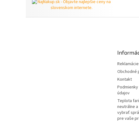
Z
á
p
ä
t
Informác
i
e
Reklamácie 
Obchodné 
Kontakt
Podmienky 
údajov
Teplota far
neutrálne a 
vybrať sprá
pre vaše pr