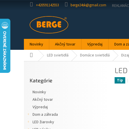
Prejsť
+420591142553
berge24sk@gmail.com
REKLAMÁC
na
obsah
Novinky
Akčný tovar
Výpredaj
Dom a z
Domov
LED svietidlá
Domáce svietidlá
Diza
B
LED
o
Preskočiť
č
Kategórie
kategórie
Tip
n
ý
Novinky
p
Akčný tovar
a
Výpredaj
n
e
Dom a záhrada
l
LED žiarovky