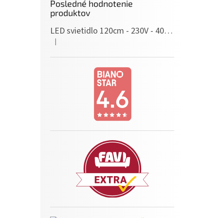
Posledné hodnotenie
produktov
LED svietidlo 120cm - 230V - 40W - IP20 - neutrálna biela
|
Hodnotenie produktu je 5 z 5 hviezdičiek.