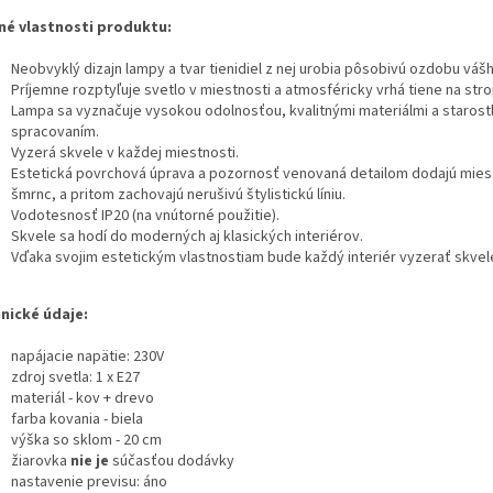
né vlastnosti produktu:
Neobvyklý dizajn lampy a tvar tienidiel z nej urobia pôsobivú ozdobu vášh
Príjemne rozptyľuje svetlo v miestnosti a atmosféricky vrhá tiene na stro
Lampa sa vyznačuje vysokou odolnosťou, kvalitnými materiálmi a starost
spracovaním.
Vyzerá skvele v každej miestnosti.
Estetická povrchová úprava a pozornosť venovaná detailom dodajú mies
šmrnc, a pritom zachovajú nerušivú štylistickú líniu.
Vodotesnosť IP20 (na vnútorné použitie).
Skvele sa hodí do moderných aj klasických interiérov.
Vďaka svojim estetickým vlastnostiam bude každý interiér vyzerať skvel
nické údaje:
napájacie napätie: 230V
zdroj svetla: 1 x E27
materiál - kov + drevo
farba kovania - biela
výška so sklom - 20 cm
žiarovka
nie je
súčasťou dodávky
nastavenie previsu: áno