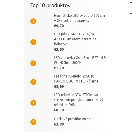
Top 10 produktov
Hermetické LED svietidlo 120 cm
+ 2x neutrálne žiarivky
€9,70
LED pásik 24V COB 9W/m
480LED 1m 8mm neutrálna
farba SZ
€2,60
LED žiarovka CorePro - E27 - 4,9
W - 470lm - 3000K
€1,70
Fasádne svietidlo 2xGU10
HANEO DUO PIR PC - čierne
€8,99
LED reflektor 30W 2700lm so
senzorom pohybu, súmrakový
reflektor IP65
€8,30
Oceľové pravítko 60 cm
€2,80