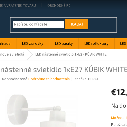
IE A VRÁTENIE TOVARU
OBCHODNÉ PODMIENKY
KONTAKT
PO
HĽADAŤ
áhrada
LED žiarovky
LED pásiky
LED reflektory
LED
jnové svietidlá
LED nástenné svietidlo 1xE27 KÚBIK WHITE
 nástenné svietidlo 1xE27 KÚBIK WHIT
Priemerné
Neohodnotené
Podrobnosti hodnotenia
Značka:
BERGE
hodnotenie
produktu
€12
je
0,0
Jednotk
Na do
z
cena:
5
hviezdičiek.
Možnosti
Položka 