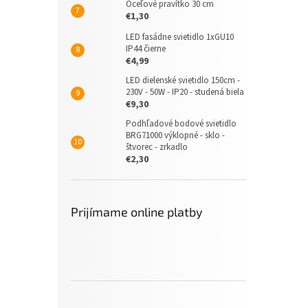
Oceľové pravítko 30 cm
€1,30
LED fasádne svietidlo 1xGU10
IP44 čierne
€4,99
LED dielenské svietidlo 150cm -
230V - 50W - IP20 - studená biela
€9,30
Podhľadové bodové svietidlo
BRG71000 výklopné - sklo -
štvorec - zrkadlo
€2,30
Prijímame online platby