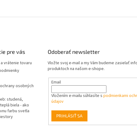
ie pre vás
Odoberať newsletter
a vrátenie tovaru
Vložte svoj e-mail a my Vám budeme zasielať in
produktoch na našom e-shope.
podmienky
Email
ochrany osobných
Vložením e-mailu súhlasíte s
podmienkami och
ieb: studená,
údajov
teplá biela - ako
vnu farbu svetla
PRIHLÁSIŤ SA
iestory