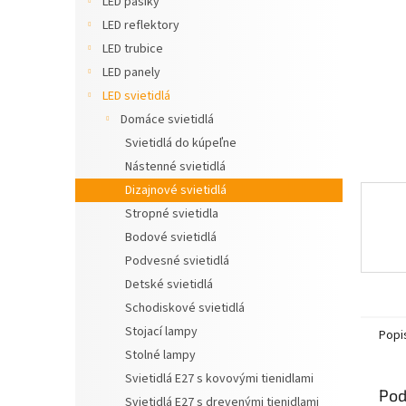
LED pásiky
LED reflektory
LED trubice
LED panely
LED svietidlá
Domáce svietidlá
Svietidlá do kúpeľne
Nástenné svietidlá
Dizajnové svietidlá
Stropné svietidla
Bodové svietidlá
Podvesné svietidlá
Detské svietidlá
Schodiskové svietidlá
Stojací lampy
Popi
Stolné lampy
Svietidlá E27 s kovovými tienidlami
Pod
Svietidlá E27 s drevenými tienidlami