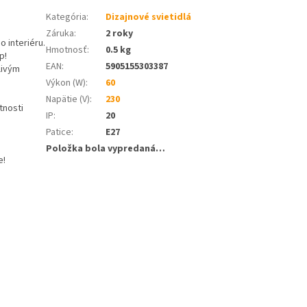
Kategória
:
Dizajnové svietidlá
Záruka
:
2 roky
o interiéru.
Hmotnosť
:
0.5 kg
p!
EAN
:
5905155303387
livým
Výkon (W)
:
60
Napätie (V)
:
230
tnosti
IP
:
20
Patice
:
E27
Položka bola vypredaná…
e!