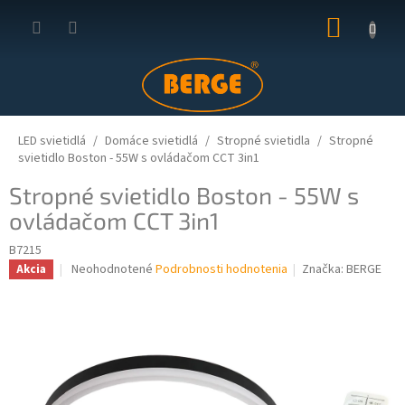
Prejsť
NÁKUP
na
obsah
KOŠÍK
LED svietidlá
Domáce svietidlá
Stropné svietidla
Stropné
svietidlo Boston - 55W s ovládačom CCT 3in1
Stropné svietidlo Boston - 55W s
ovládačom CCT 3in1
B7215
Priemerné
Neohodnotené
Podrobnosti hodnotenia
Značka:
BERGE
Akcia
hodnotenie
produktu
je
0,0
z
5
hviezdičiek.