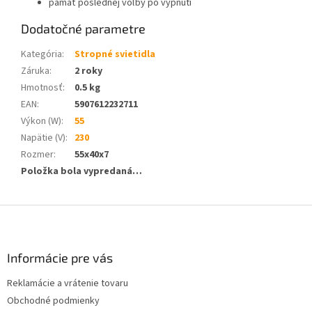
pamäť poslednej voľby po vypnutí
Dodatočné parametre
Kategória
:
Stropné svietidla
Záruka
:
2 roky
Hmotnosť
:
0.5 kg
EAN
:
5907612232711
Výkon (W)
:
55
Napätie (V)
:
230
Rozmer
:
55x40x7
Položka bola vypredaná…
Z
á
p
ä
Informácie pre vás
t
Reklamácie a vrátenie tovaru
i
Obchodné podmienky
e