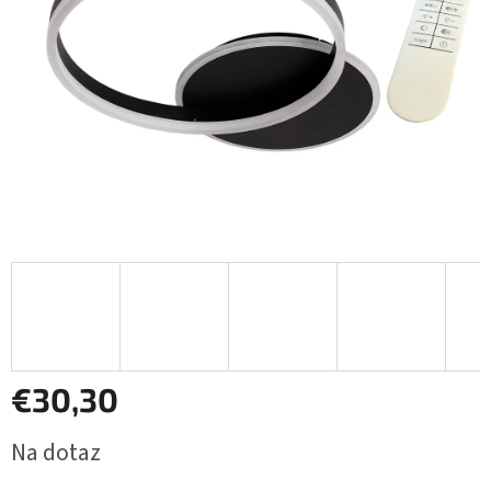
€30,30
Jednotková
Na dotaz
cena: