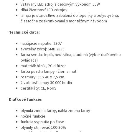
vstavaný LED zdroj s celkovým výkonom 55W
dlhá životnosť LED zdrojov
lampa je starostlivo zabalená do lepenky a polystyrénu,
čiastočne zoskrutkovaná s montážnym návodom
Technické dáta:
napájacie napätie: 230V
svetelný zdroj: SMD 2835
farba svetla: teplá, neutrálna, studená (výber diaľkového
ovládača)
materiál: hliník, PC difúzor
farba puzdra lampy - čierna mat
rozmery: 55 x 40 x 7,5 cm
životnosť lampy 30 000 hodín
certifikáty: CE, RoHS
Diaľkové funkcie:
plynulá zmena farby, náhla zmena farby
nočné funkcie
funkcia vypnutia po čase
plynulý stmievač 100-30%