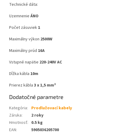
Technické dáta:
Uzemnenie
ÁNO
Počet zásuviek
1
Maximálny výkon
2500W
Maximálny prúd
16A
Vstupné napätie
220-240V AC
Dĺžka kábla
10m
Prierez kábla
3 x 1,5 mm²
Dodatočné parametre
Kategória
:
Prodlužovací kabely
Záruka
:
2 roky
Hmotnosť
:
0.5 kg
EAN
:
5905036205700