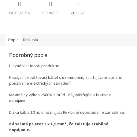
OPÝTAŤ SA
STRÁŽIŤ
ZDIEĽAŤ
Popis
Diskusia
Podrobný popis
Hlavné vlastnosti produktu:
Napájací predlžovací kábel s uzemnením, zaisťujúci bezpečné
používanie elektrických zariadení.
Maximálny výkon 2500W a prúd 16A, zaisťujúci efektívne
napájanie.
Dĺžka kábla 10 m, umožňujúci flexibilné usporiadanie zariadenia.
Kábel má prierez 3 x 1,5 mm², čo zaisťuje stabilné
napájanie.