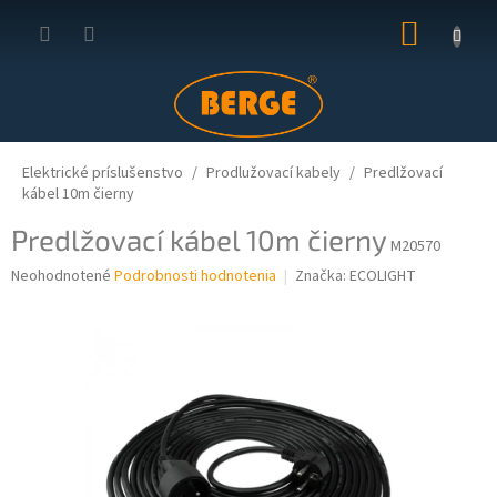
Prejsť
NÁKUP
na
obsah
KOŠÍK
Elektrické príslušenstvo
Prodlužovací kabely
Predlžovací
kábel 10m čierny
Predlžovací kábel 10m čierny
M20570
Priemerné
Neohodnotené
Podrobnosti hodnotenia
Značka:
ECOLIGHT
hodnotenie
produktu
je
0,0
z
5
hviezdičiek.