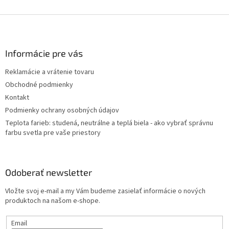
Z
á
p
ä
Informácie pre vás
t
Reklamácie a vrátenie tovaru
i
Obchodné podmienky
e
Kontakt
Podmienky ochrany osobných údajov
Teplota farieb: studená, neutrálne a teplá biela - ako vybrať správnu
farbu svetla pre vaše priestory
Odoberať newsletter
Vložte svoj e-mail a my Vám budeme zasielať informácie o nových
produktoch na našom e-shope.
Email