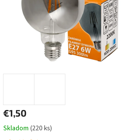
€1,50
Jednotková
Skladom
(220 ks)
cena: