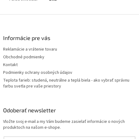
Z
á
p
ä
Informácie pre vás
t
Reklamácie a vrátenie tovaru
i
Obchodné podmienky
e
Kontakt
Podmienky ochrany osobných údajov
Teplota farieb: studená, neutrálne a teplá biela - ako vybrať správnu
farbu svetla pre vaše priestory
Odoberať newsletter
Vložte svoj e-mail a my Vám budeme zasielať informácie o nových
produktoch na našom e-shope.