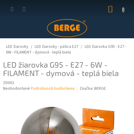
Prejsť
NÁKUP
na
obsah
KOŠÍK
LED žiarovky
LED žiarovky - pätica E27
LED žiarovka G95 - E27 -
6W - FILAMENT - dymová - teplá biela
LED žiarovka G95 - E27 - 6W -
FILAMENT - dymová - teplá biela
ZD002
Priemerné
Neohodnotené
Podrobnosti hodnotenia
Značka:
BERGE
hodnotenie
produktu
je
0,0
z
5
hviezdičiek.