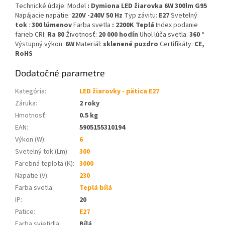
Technické údaje: Model
: Dymiona LED žiarovka 6W 300lm G95
Napájacie napätie:
220V
-240V 50 Hz
Typ závitu:
E27
Svetelný
tok
:
300 lúmenov
Farba svetla
: 2200K Teplá
Index podanie
farieb CRI:
Ra 80
Životnosť:
20 000 hodín
Uhol lúča svetla:
360 °
Výstupný výkon:
6W
Materiál:
sklenené puzdro
Certifikáty:
CE,
RoHS
Dodatočné parametre
Kategória
:
LED žiarovky - pätica E27
Záruka
:
2 roky
Hmotnosť
:
0.5 kg
EAN
:
5905155310194
Výkon (W)
:
6
Svetelný tok (Lm)
:
300
Farebná teplota (K)
:
3000
Napätie (V)
:
230
Farba svetla
:
Teplá bílá
IP
:
20
Patice
:
E27
Farba svietidla
:
Bílá