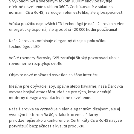
S výkonom 6W a svetelným tokom 300 lúmenov poskytuje
efektné osvetlenie s uhlom 360 °. Certifikované v súlade s
normami CE a RoHS, zaručuje nielen estetiku, ale aj bezpečnosť.
Vďaka použitiu najnovších LED technológií je naša žiarovka nielen
energeticky úsporná, ale aj odolná - 20 000 hodín používania!
Naša žiarovka kombinuje elegantný dizajn s pokročilou
technológiou LED
Veľké rozmery žiarovky G95 zaručujú široký pozorovací uhol a
rovnomerne rozptyľujú svetlo.
Objavte nové možnosti osvetlenia vášho interiéru.
Ideálne pre obývacie izby, spálne alebo kaviarne, naša žiarovka
vytvára hrejivú atmosféru. Ideálne pre tých, ktorí oceňujú
moderný design a vysoko kvalitné osvetlenie.
Naša žiarovka sa vyznačuje nielen elegantným dizajnom, ale aj
vysokým faktorom Ra 80, vďaka ktorému sú farby
prirodzenejšie ako u konkurencie. Certifikáty CE a RoHS navyše
potvrdzujú bezpečnosť a kvalitu produktu.