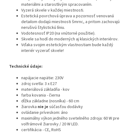
materiálmi a starostlivým spracovaním.
Vyzerá skvele v každej miestnosti.
Estetická povrchová úprava a pozornosť venovaná
detailom dodajú miestnosti šmrnc, a pritom zachovajú
nerušivú štylistickú líniu.
Vodotesnosť IP20 (na vnútorné použitie).
Skvele sa hodí do moderných aj klasických interiérov.
Vďaka svojim estetickým vlastnostiam bude každý
interiér vyzerať skvele!
Technické údaje:
napájacie napätie: 230V
zdroj svetla: 3 x E27
materiálová základňa - kov
farba kovania - čierna
dĺžka základne (nosníka) - 60 cm
žiarovka
nie je
súčasťou dodávky
ovládanie príveskom: áno
maximálny výkon jedného svetelného zdroja: 60 W pre
volfrámové žiarovky / 20 W LED.
certifikácia - CE, RoHS