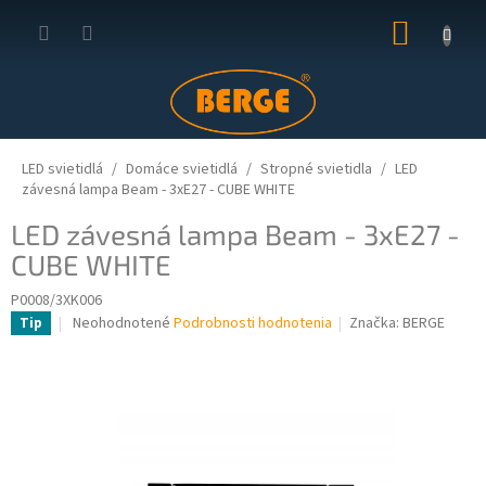
Prejsť
NÁKUP
na
obsah
KOŠÍK
LED svietidlá
Domáce svietidlá
Stropné svietidla
LED
závesná lampa Beam - 3xE27 - CUBE WHITE
LED závesná lampa Beam - 3xE27 -
CUBE WHITE
P0008/3XK006
Priemerné
Neohodnotené
Podrobnosti hodnotenia
Značka:
BERGE
Tip
hodnotenie
produktu
je
0,0
z
5
hviezdičiek.