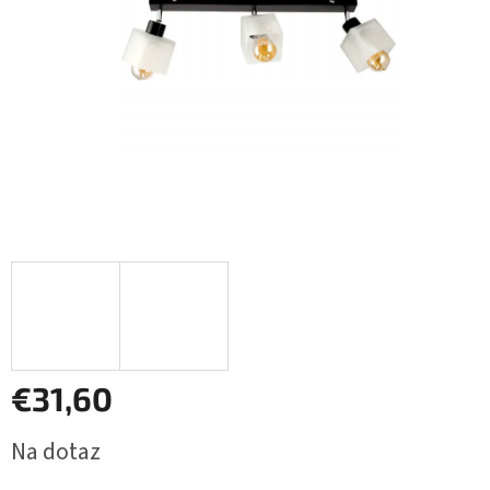
€31,60
Jednotková
Na dotaz
cena: