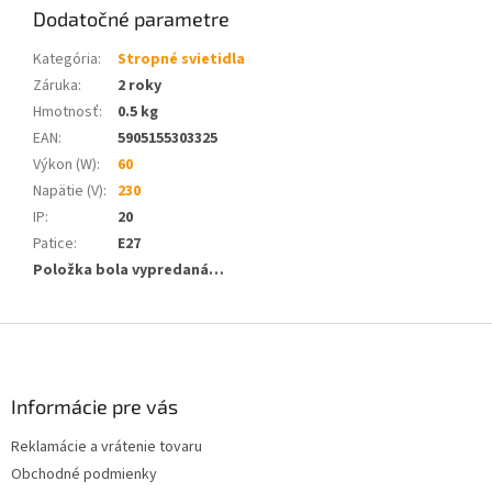
Dodatočné parametre
Kategória
:
Stropné svietidla
Záruka
:
2 roky
Hmotnosť
:
0.5 kg
EAN
:
5905155303325
Výkon (W)
:
60
Napätie (V)
:
230
IP
:
20
Patice
:
E27
Položka bola vypredaná…
Z
á
p
ä
Informácie pre vás
t
Reklamácie a vrátenie tovaru
i
Obchodné podmienky
e