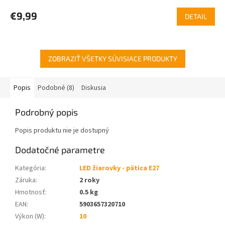
€9,99
DETAIL
ZOBRAZIŤ VŠETKY SÚVISIACE PRODUKTY
Popis
Podobné (8)
Diskusia
Podrobný popis
Popis produktu nie je dostupný
Dodatočné parametre
Kategória
:
LED žiarovky - pätica E27
Záruka
:
2 roky
Hmotnosť
:
0.5 kg
EAN
:
5903657320710
Výkon (W)
:
10