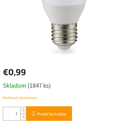
€0,99
Jednotková
Skladom
(1847 ks)
cena:
Možnosti doručenia
Pridať do košíka