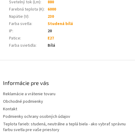
Svetelný tok (Lm)
:
880
Farebná teplota (K)
:
6000
Napätie (V)
:
230
Farba svetla
:
Studená bílá
IP
:
20
Patice
:
E27
Farba svietidla
:
Bílá
Z
á
p
ä
Informácie pre vás
t
Reklamácie a vrátenie tovaru
i
Obchodné podmienky
e
Kontakt
Podmienky ochrany osobných údajov
Teplota farieb: studená, neutrálne a teplá biela - ako vybrať správnu
farbu svetla pre vaše priestory