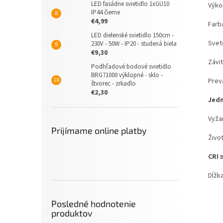
LED fasádne svietidlo 1xGU10
Výk
IP44 čierne
€4,99
Farb
LED dielenské svietidlo 150cm -
Svet
230V - 50W - IP20 - studená biela
€9,30
Závi
Podhľadové bodové svietidlo
BRG71000 výklopné - sklo -
Prev
štvorec - zrkadlo
€2,30
Jed
Vyža
Prijímame online platby
Živo
CRI 
Dĺžk
Posledné hodnotenie
produktov