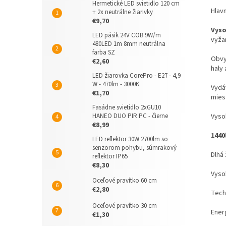
Hermetické LED svietidlo 120 cm
Hlav
+ 2x neutrálne žiarivky
€9,70
Vys
LED pásik 24V COB 9W/m
vyža
480LED 1m 8mm neutrálna
farba SZ
Obvy
€2,60
haly
LED žiarovka CorePro - E27 - 4,9
W - 470lm - 3000K
Vydáv
€1,70
mies
Fasádne svietidlo 2xGU10
Vyso
HANEO DUO PIR PC - čierne
€8,99
1440
LED reflektor 30W 2700lm so
senzorom pohybu, súmrakový
Dlhá
reflektor IP65
€8,30
Vyso
Oceľové pravítko 60 cm
€2,80
Tech
Oceľové pravítko 30 cm
Ener
€1,30