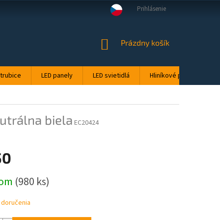
Prihlásenie
DMIENKY OCHRANY OSOBNÝCH ÚDAJOV
TEPLOTA FARIEB: STUDENÁ, NEU
NÁKUPNÝ
Prázdny košík
KOŠÍK
 trubice
LED panely
LED svietidlá
Hliníkové profily pre LE
trálna biela
EC20424
50
ová
dom
(980 ks)
 doručenia