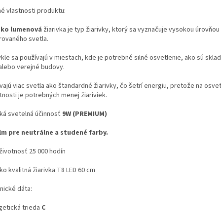
né vlastnosti produktu:
oko lumenová
žiarivka je typ žiarivky, ktorý sa vyznačuje vysokou úrovňou
rovaného svetla.
kle sa používajú v miestach, kde je potrebné silné osvetlenie, ako sú skla
 alebo verejné budovy.
ajú viac svetla ako štandardné žiarivky, čo šetrí energiu, pretože na osve
tnosti je potrebných menej žiariviek.
ká svetelná účinnosť
9W (PREMIUM)
lm pre neutrálne a studené farby.
 životnosť 25 000 hodín
ko kvalitná žiarivka T8 LED 60 cm
nické dáta:
getická trieda
C