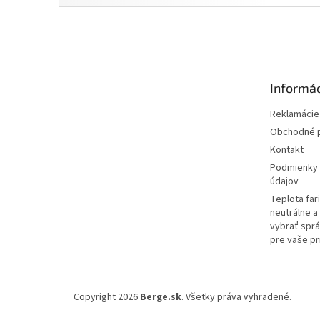
Z
á
p
ä
t
Informác
i
e
Reklamácie 
Obchodné 
Kontakt
Podmienky 
údajov
Teplota far
neutrálne a 
vybrať sprá
pre vaše pr
Copyright 2026
Berge.sk
. Všetky práva vyhradené.