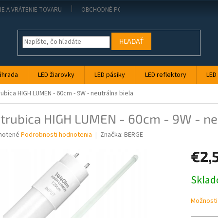
IE A VRÁTENIE TOVARU
OBCHODNÉ PODMIENKY
KONTAKT
PO
HĽADAŤ
áhrada
LED žiarovky
LED pásiky
LED reflektory
LED
rubica HIGH LUMEN - 60cm - 9W - neutrálna biela
trubica HIGH LUMEN - 60cm - 9W - neu
né
notené
Podrobnosti hodnotenia
Značka:
BERGE
nie
€2,
u
Jednotk
Skla
cena:
iek.
Možnosti