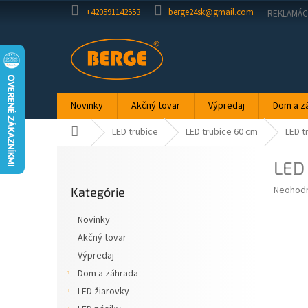
Prejsť
+420591142553
berge24sk@gmail.com
REKLAMÁC
na
obsah
Novinky
Akčný tovar
Výpredaj
Dom a z
Domov
LED trubice
LED trubice 60 cm
LED t
B
LED 
o
Preskočiť
č
Priemer
Neohod
Kategórie
kategórie
n
hodnote
ý
produkt
Novinky
p
je
Akčný tovar
0,0
a
z
Výpredaj
n
5
e
Dom a záhrada
hviezdič
l
LED žiarovky