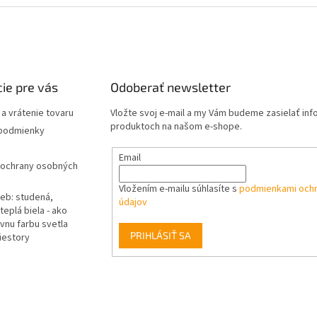
ie pre vás
Odoberať newsletter
a vrátenie tovaru
Vložte svoj e-mail a my Vám budeme zasielať in
produktoch na našom e-shope.
podmienky
Email
ochrany osobných
Vložením e-mailu súhlasíte s
podmienkami och
ieb: studená,
údajov
teplá biela - ako
vnu farbu svetla
PRIHLÁSIŤ SA
iestory