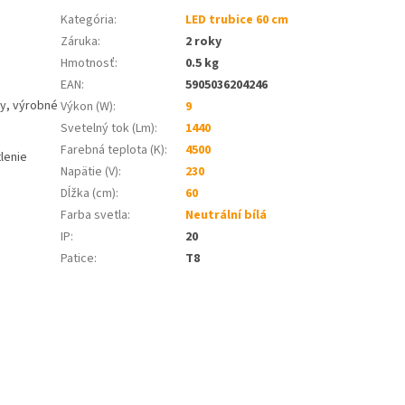
Kategória
:
LED trubice 60 cm
Záruka
:
2 roky
Hmotnosť
:
0.5 kg
EAN
:
5905036204246
dy, výrobné
Výkon (W)
:
9
Svetelný tok (Lm)
:
1440
Farebná teplota (K)
:
4500
tlenie
Napätie (V)
:
230
Dĺžka (cm)
:
60
Farba svetla
:
Neutrální bílá
IP
:
20
Patice
:
T8