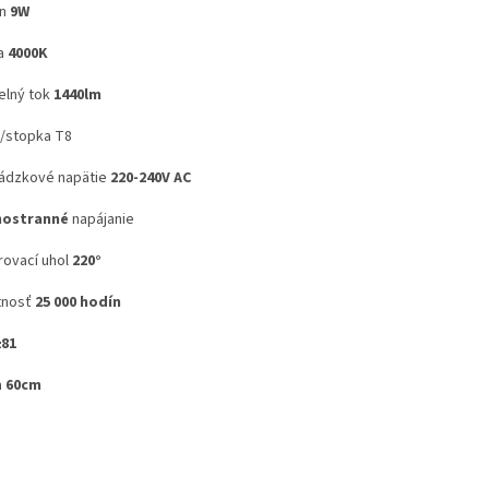
on
9W
a
4000K
elný tok
1440lm
t/stopka T8
ádzkové napätie
220-240V AC
nostranné
napájanie
rovací uhol
220°
tnosť
25 000 hodín
≥81
a
60cm