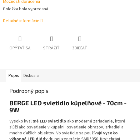
Možnosti doručenia
Položka bola vypredaná…
Detailné informácie
OPÝTAŤ SA
STRÁŽIŤ
ZDIEĽAŤ
Popis
Diskusia
Podrobný popis
BERGE LED svietidlo kúpeľňové - 70cm -
9W
Vysoko kvalitné
LED svietidlo
ako moderné zariadenie, ktoré
slúži ako osvetlenie v kúpeľni, osvetlenie obrazov, zrkadiel a
mnoho ďalších objektov. Vo svietidle sa používajú
vysoko
výkonné LED diódy
druhej generácie SMD5050. Kryt chráni