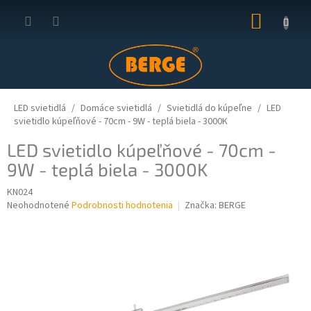
Prejsť
NÁKUP
na
obsah
KOŠÍK
LED svietidlá
Domáce svietidlá
Svietidlá do kúpeľne
LED
svietidlo kúpeľňové - 70cm - 9W - teplá biela - 3000K
LED svietidlo kúpeľňové - 70cm -
9W - teplá biela - 3000K
KN024
Priemerné
Neohodnotené
Podrobnosti hodnotenia
Značka:
BERGE
hodnotenie
produktu
je
0,0
z
5
hviezdičiek.