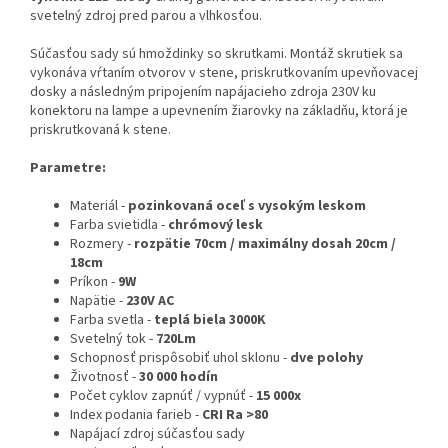
svetelný zdroj pred parou a vlhkosťou.
Súčasťou sady sú hmoždinky so skrutkami. Montáž skrutiek sa
vykonáva vŕtaním otvorov v stene, priskrutkovaním upevňovacej
dosky a následným pripojením napájacieho zdroja 230V ku
konektoru na lampe a upevnením žiarovky na základňu, ktorá je
priskrutkovaná k stene.
Parametre:
Materiál -
pozinkovaná oceľ s vysokým leskom
Farba svietidla -
chrómový lesk
Rozmery -
rozpätie 70cm / maximálny dosah 20cm /
18cm
Príkon -
9W
Napätie -
230V AC
Farba svetla -
teplá biela 3000K
Svetelný tok -
720Lm
Schopnosť prispôsobiť uhol sklonu -
dve polohy
Životnosť -
30 000 hodín
Počet cyklov zapnúť / vypnúť -
15 000x
Index podania farieb -
CRI Ra >80
Napájací zdroj súčasťou sady