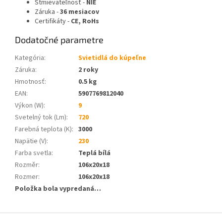
Stmievateľnosť -
NIE
Záruka -
36 mesiacov
Certifikáty -
CE, RoHs
Dodatočné parametre
Kategória
:
Svietidlá do kúpeľne
Záruka
:
2 roky
Hmotnosť
:
0.5 kg
EAN
:
5907769812040
Výkon (W)
:
9
Svetelný tok (Lm)
:
720
Farebná teplota (K)
:
3000
Napätie (V)
:
230
Farba svetla
:
Teplá bílá
Rozměr
:
106x20x18
Rozmer
:
106x20x18
Položka bola vypredaná…
Z