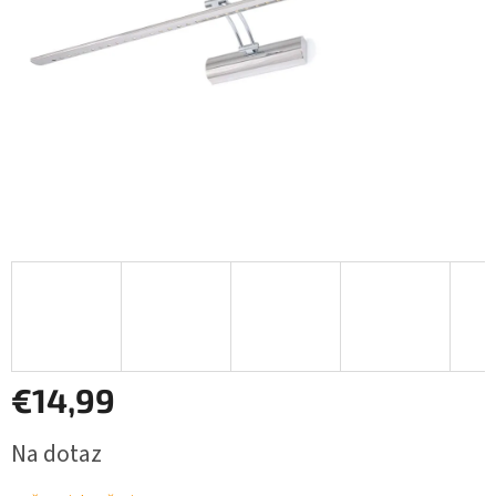
€14,99
Jednotková
Na dotaz
cena: