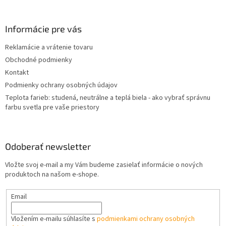
á
p
ä
Informácie pre vás
t
Reklamácie a vrátenie tovaru
i
Obchodné podmienky
e
Kontakt
Podmienky ochrany osobných údajov
Teplota farieb: studená, neutrálne a teplá biela - ako vybrať správnu
farbu svetla pre vaše priestory
Odoberať newsletter
Vložte svoj e-mail a my Vám budeme zasielať informácie o nových
produktoch na našom e-shope.
Email
Vložením e-mailu súhlasíte s
podmienkami ochrany osobných