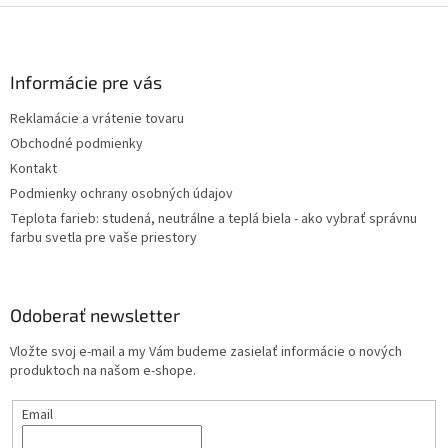
Z
á
p
ä
Informácie pre vás
t
Reklamácie a vrátenie tovaru
i
Obchodné podmienky
e
Kontakt
Podmienky ochrany osobných údajov
Teplota farieb: studená, neutrálne a teplá biela - ako vybrať správnu
farbu svetla pre vaše priestory
Odoberať newsletter
Vložte svoj e-mail a my Vám budeme zasielať informácie o nových
produktoch na našom e-shope.
Email