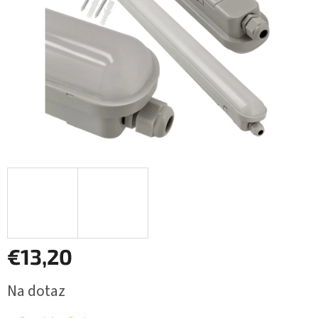
€13,20
Jednotková
Na dotaz
cena: