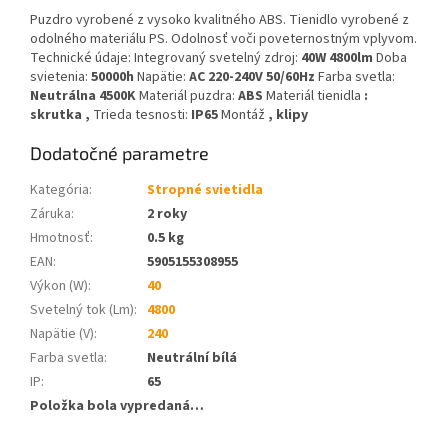
Puzdro vyrobené z vysoko kvalitného ABS. Tienidlo vyrobené z
odolného materiálu PS. Odolnosť voči poveternostným vplyvom.
Technické údaje: Integrovaný svetelný zdroj:
40W 4800lm
Doba
svietenia:
50000h
Napätie:
AC
220-240V 50/60Hz
Farba svetla:
Neutrálna 4500K
Materiál puzdra:
ABS
Materiál tienidla
:
skrutka ,
Trieda tesnosti:
IP65
Montáž
, klipy
Dodatočné parametre
Kategória
:
Stropné svietidla
Záruka
:
2 roky
Hmotnosť
:
0.5 kg
EAN
:
5905155308955
Výkon (W)
:
40
Svetelný tok (Lm)
:
4800
Napätie (V)
:
240
Farba svetla
:
Neutrální bílá
IP
:
65
Položka bola vypredaná…