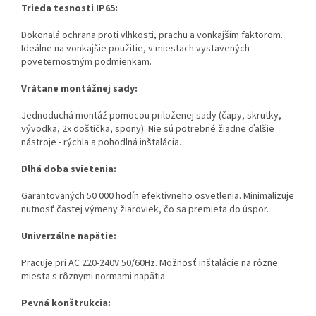
Trieda tesnosti IP65:
Dokonalá ochrana proti vlhkosti, prachu a vonkajším faktorom.
Ideálne na vonkajšie použitie, v miestach vystavených
poveternostným podmienkam.
Vrátane montážnej sady:
Jednoduchá montáž pomocou priloženej sady (čapy, skrutky,
vývodka, 2x doštička, spony). Nie sú potrebné žiadne ďalšie
nástroje - rýchla a pohodlná inštalácia.
Dlhá doba svietenia:
Garantovaných 50 000 hodín efektívneho osvetlenia. Minimalizuje
nutnosť častej výmeny žiaroviek, čo sa premieta do úspor.
Univerzálne napätie:
Pracuje pri AC 220-240V 50/60Hz. Možnosť inštalácie na rôzne
miesta s rôznymi normami napätia.
Pevná konštrukcia: