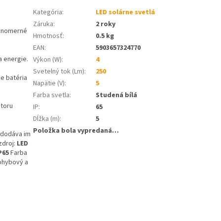
Kategória
:
LED solárne svetlá
Záruka
:
2 roky
ovnomerné
Hmotnosť
:
0.5 kg
EAN
:
5903657324770
a energie.
Výkon (W)
:
4
Svetelný tok (Lm)
:
250
e batéria
Napätie (V)
:
5
Farba svetla
:
Studená bílá
storu
IP
:
65
Dĺžka (m)
:
5
Položka bola vypredaná…
a dodáva im
zdroj:
LED
P65
Farba
hybový a