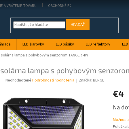
IE A VRÁTENIE TOVARU
OBCHODNÉ PODMIENKY
KONTAKT
PO
HĽADAŤ
áhrada
LED žiarovky
LED pásiky
LED reflektory
LED
 solárna lampa s pohybovým senzorom TANGER 4W
 solárna lampa s pohybovým senzor
Priemerné
Neohodnotené
Podrobnosti hodnotenia
Značka:
BERGE
hodnotenie
produktu
€4
je
0,0
Jednotk
Na do
z
cena:
5
hviezdičiek.
Možnosti
Položka 