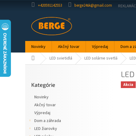
Prejsť
+420591142553
berge24sk@gmail.com
REKLAMÁC
na
obsah
Novinky
Akčný tovar
Výpredaj
Dom a z
Domov
LED svietidlá
LED solárne svetlá
LED
B
LED
o
Preskočiť
č
Kategórie
kategórie
Akcia
n
ý
Novinky
p
Akčný tovar
a
Výpredaj
n
e
Dom a záhrada
l
LED žiarovky