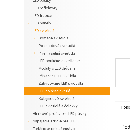
LED pásiky
LED reflektory
LED trubice
LED panely
LED svietidlá
Domáce svietidlá
Podhledová svietidlá
Priemyselná svietidlá
LED pouličné osvetlenie
Moduly s LED diódami
Přisazená LED svítidla
Zabudované LED svietidlá
LED solárne svetlá
Koľajnicové svietidlá
LED svietidlá a čelovky
Popi
Hliníkové profily pre LED pásiky
Napájacie zdroje pre LED
Pod
Elektrické príslušenstvo