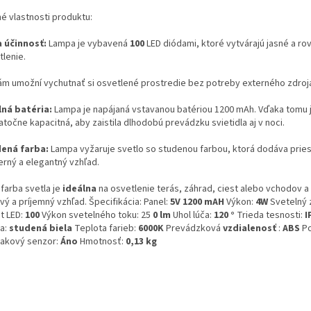
né vlastnosti produktu:
a účinnosť:
Lampa je vybavená
100
LED diódami, ktoré vytvárajú jasné a r
tlenie.
ám umožní vychutnať si osvetlené prostredie bez potreby externého zdroj
ná batéria:
Lampa je napájaná vstavanou batériou 1200 mAh. Vďaka tomu j
točne kapacitná, aby zaistila dlhodobú prevádzku svietidla aj v noci.
ená farba:
Lampa vyžaruje svetlo so studenou farbou, ktorá dodáva prie
rný a elegantný vzhľad.
farba svetla je
ideálna
na osvetlenie terás, záhrad, ciest alebo vchodov 
vý a príjemný vzhľad. Špecifikácia: Panel:
5V 1200 mAH
Výkon:
4W
Svetelný 
t LED:
100
Výkon svetelného toku: 25
0 lm
Uhol lúča:
120 °
Trieda tesnosti:
I
la:
studená biela
Teplota farieb:
6000K
Prevádzková
vzdialenosť
:
ABS
Po
akový senzor:
Áno
Hmotnosť:
0,13 kg