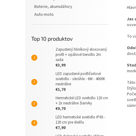
Baterie, akumulátory
Hlav
Auto-moto
Jas 
osve
To v
Top 10 produktov
Odol
Zapustený hliníkový eloxovaný
dosta
profil + opálové tienidlo 2m
sada
Stud
€3,99
mode
LED zapustené podhľadové
svietidlo - okrúhle - 6W - 4000K
Táto 
neutrálne
štýlo
€1,70
Poče
Hermetické LED svietidlo 120 cm
svet
+ 2x neutrálne žiarivky
súmr
€9,70
LED hermetické svietidlo IP65 -
120 cm pre dielňu
€7,90