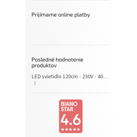
Prijímame online platby
Posledné hodnotenie
produktov
LED svietidlo 120cm - 230V - 40W - IP20 - neutrálna biela
|
Hodnotenie produktu je 5 z 5 hviezdičiek.