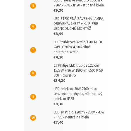
LED dielenské svietidlo 150cm -
230V - 50W - IP20 - studená biela
€9,30
LED STROPNÁ ZÁVESNÁ LAMPA,
DREVENÁ, 1xE27 + KLIP PRE
JEDNODUCHÚ MONTÁŽ
€8,99
LED trubicové svetlo 120CM T8
24W 3360lm 4000K silné
neutrálne svetlo
€4,20
6x Philips LED trubice 120 cm
15,5 W = 36 W 1800 lm 6500 K 50
000 h CorePro
€34,30
LED reflektor 30W 2700lm so
senzorom pohybu, súmrakový
reflektor IP65
€8,30
LED svietidlo 120cm - 230V - 40W
- IP20 - neutrálna biela
€7,40