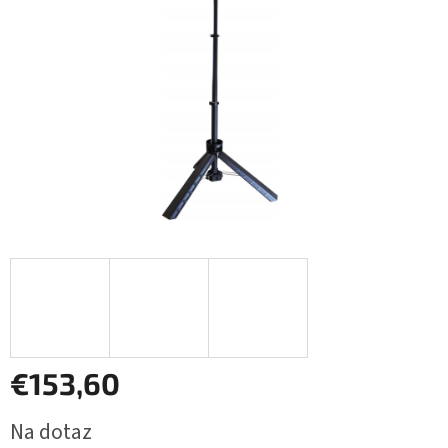
€153,60
Jednotková
Na dotaz
cena: