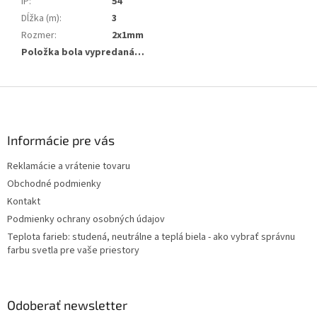
IP
:
54
Dĺžka (m)
:
3
Rozmer
:
2x1mm
Položka bola vypredaná…
Z
á
p
ä
Informácie pre vás
t
Reklamácie a vrátenie tovaru
i
Obchodné podmienky
e
Kontakt
Podmienky ochrany osobných údajov
Teplota farieb: studená, neutrálne a teplá biela - ako vybrať správnu
farbu svetla pre vaše priestory
Odoberať newsletter