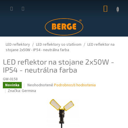
Prejsť
NÁKUP
na
obsah
KOŠÍK
LED reflektory
LED reflektory so statívom
LED reflektor na
stojane 2x50W - IP54 - neutrálna farba
LED reflektor na stojane 2x50W -
IP54 - neutrálna farba
GW-0158
Priemerné
Neohodnotené
Podrobnosti hodnotenia
Novinka
hodnotenie
Značka:
Germina
produktu
je
0,0
z
5
hviezdičiek.