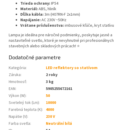
Trieda ochrany:
IP54
Materiál:
ABS, hliník
Dĺžka kábla:
3m (H07RN-F 2x1mm)
Napájanie:
AC 230V ~50Hz
Vrátane príslušenstva:
imbusové kľúče, kryt statívu
Lampa je ideálna pre náročné podmienky, poskytuje jasné a
nastaviteľné svetlo, ktoré je nevyhnutné pri profesionálnych
stavebných alebo skladových prácach! ⭐
Dodatočné parametre
Kategória
:
LED reflektory so statívom
Záruka
:
2 roky
Hmotnosť
:
3 kg
EAN
:
5905255672161
Výkon (W)
:
50
Svetelný tok (Lm)
:
10000
Farebná teplota (K)
:
4000
Napätie (V)
:
230 V
Farba svetla
:
Neutrální bílá