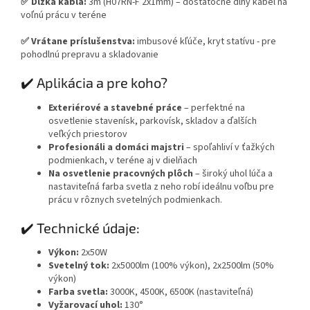
✅ Dĺžka kábla:
3m (H07RN-F 2x1mm) – dostatočne dlhý kábel na
voľnú prácu v teréne
✅ Vrátane príslušenstva:
imbusové kľúče, kryt statívu - pre
pohodlnú prepravu a skladovanie
✔️ Aplikácia a pre koho?
Exteriérové a stavebné práce
– perfektné na
osvetlenie stavenísk, parkovísk, skladov a ďalších
veľkých priestorov
Profesionáli a domáci majstri
– spoľahliví v ťažkých
podmienkach, v teréne aj v dielňach
Na osvetlenie pracovných plôch
– široký uhol lúča a
nastaviteľná farba svetla z neho robí ideálnu voľbu pre
prácu v rôznych svetelných podmienkach.
✔️ Technické údaje:
Výkon:
2x50W
Svetelný tok:
2x5000lm (100% výkon), 2x2500lm (50%
výkon)
Farba svetla:
3000K, 4500K, 6500K (nastaviteľná)
Vyžarovací uhol:
130°