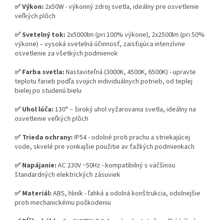
✅ Výkon:
2x50W - výkonný zdroj svetla, ideálny pre osvetlenie
veľkých plôch
✅ Svetelný tok:
2x5000lm (pri 100% výkone), 2x2500lm (pri 50%
výkone) – vysoká svetelná účinnosť, zaisťujúca intenzívne
osvetlenie za všetkých podmienok
✅ Farba svetla:
Nastaviteľná (3000K, 4500K, 6500K) - upravte
teplotu farieb podľa svojich individuálnych potrieb, od teplej
bielej po studenú bielu
✅ Uhol lúča:
130° – široký uhol vyžarovania svetla, ideálny na
osvetlenie veľkých plôch
✅ Trieda ochrany:
IP54 - odolné proti prachu a striekajúcej
vode, skvelé pre vonkajšie použitie av ťažkých podmienkach
✅ Napájanie:
AC 230V ~50Hz - kompatibilný s väčšinou
štandardných elektrických zásuviek
✅ Materiál:
ABS, hliník - ľahká a odolná konštrukcia, odolnejšie
proti mechanickému poškodeniu