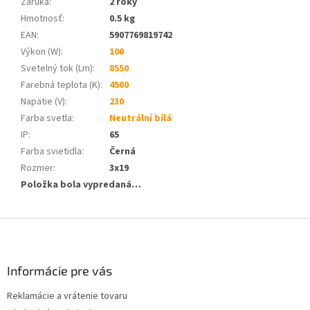
Záruka
:
2 roky
Hmotnosť
:
0.5 kg
EAN
:
5907769819742
Výkon (W)
:
100
Svetelný tok (Lm)
:
8550
Farebná teplota (K)
:
4500
Napätie (V)
:
230
Farba svetla
:
Neutrální bílá
IP
:
65
Farba svietidla
:
Černá
Rozmer
:
3x19
Položka bola vypredaná…
Z
á
p
ä
Informácie pre vás
t
Reklamácie a vrátenie tovaru
i