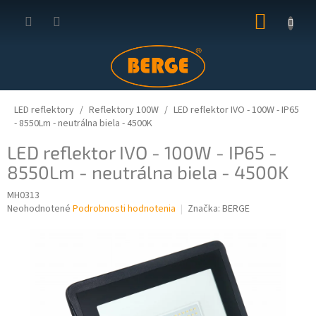
Prejsť
NÁKUP
na
obsah
KOŠÍK
LED reflektory
Reflektory 100W
LED reflektor IVO - 100W - IP65
- 8550Lm - neutrálna biela - 4500K
LED reflektor IVO - 100W - IP65 -
8550Lm - neutrálna biela - 4500K
MH0313
Priemerné
Neohodnotené
Podrobnosti hodnotenia
Značka:
BERGE
hodnotenie
produktu
je
0,0
z
5
hviezdičiek.