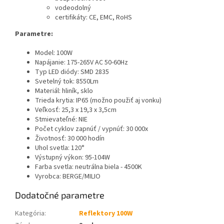
vodeodolný
certifikáty: CE, EMC, RoHS
Parametre:
Model: 100W
Napájanie: 175-265V AC 50-60Hz
Typ LED diódy: SMD 2835
Svetelný tok: 8550Lm
Materiál: hliník, sklo
Trieda krytia: IP65 (možno použiť aj vonku)
Veľkosť: 25,3 x 19,3 x 3,5cm
Stmievateľné: NIE
Počet cyklov zapnúť / vypnúť: 30 000x
Životnosť: 30 000 hodín
Uhol svetla: 120°
Výstupný výkon: 95-104W
Farba svetla: neutrálna biela - 4500K
Vyrobca: BERGE/MILIO
Dodatočné parametre
Kategória
:
Reflektory 100W