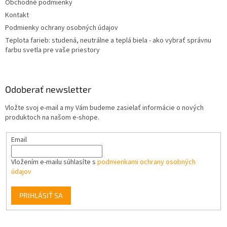
Obchodné podmienky
e
Kontakt
Podmienky ochrany osobných údajov
Teplota farieb: studená, neutrálne a teplá biela - ako vybrať správnu
farbu svetla pre vaše priestory
Odoberať newsletter
Vložte svoj e-mail a my Vám budeme zasielať informácie o nových
produktoch na našom e-shope.
Email
Vložením e-mailu súhlasíte s
podmienkami ochrany osobných
údajov
PRIHLÁSIŤ SA