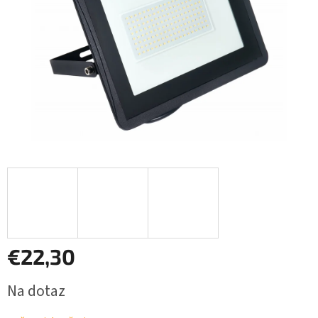
€22,30
Jednotková
Na dotaz
cena: