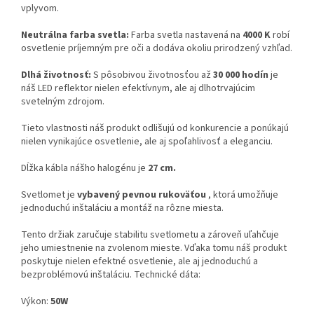
vplyvom.
Neutrálna farba svetla:
Farba svetla nastavená na
4000 K
robí
osvetlenie príjemným pre oči a dodáva okoliu prirodzený vzhľad.
Dlhá životnosť:
S pôsobivou životnosťou až
30 000 hodín
je
náš LED reflektor nielen efektívnym, ale aj dlhotrvajúcim
svetelným zdrojom.
Tieto vlastnosti náš produkt odlišujú od konkurencie a ponúkajú
nielen vynikajúce osvetlenie, ale aj spoľahlivosť a eleganciu.
Dĺžka kábla nášho halogénu je
27 cm.
Svetlomet je
vybavený pevnou rukoväťou
, ktorá umožňuje
jednoduchú inštaláciu a montáž na rôzne miesta.
Tento držiak zaručuje stabilitu svetlometu a zároveň uľahčuje
jeho umiestnenie na zvolenom mieste. Vďaka tomu náš produkt
poskytuje nielen efektné osvetlenie, ale aj jednoduchú a
bezproblémovú inštaláciu. Technické dáta:
Výkon:
50W