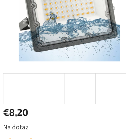
€8,20
Jednotková
Na dotaz
cena: