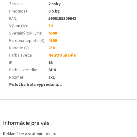
Záruka
:
2 roky
Hmotnosť
:
0.5 kg
EAN
:
5905155309648
Výkon (W)
:
50
Svetelný tok (Lm)
:
4500
Farebná teplota (K)
:
4500
Napätie (V)
:
230
Farba svetla
:
Neutrální bílá
IP
:
65
Farba svietidla
:
Bílá
Rozmer
:
3x1
Položka bola vypredaná…
Z
á
p
ä
Informácie pre vás
t
Reklamácie a vrátenie tovaru
i