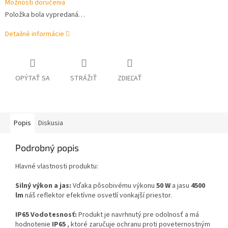
Možnosti doručenia
Položka bola vypredaná…
Detailné informácie
OPÝTAŤ SA
STRÁŽIŤ
ZDIEĽAŤ
Popis
Diskusia
Podrobný popis
Hlavné vlastnosti produktu:
Silný výkon a jas:
Vďaka pôsobivému výkonu
50 W
a jasu
4500
lm
náš reflektor efektívne osvetlí vonkajší priestor.
IP65 Vodotesnosť:
Produkt je navrhnutý pre odolnosť a má
hodnotenie
IP65
, ktoré zaručuje ochranu proti poveternostným