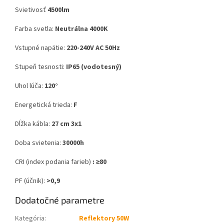
Svietivosť
4500lm
Farba svetla:
Neutrálna 4000K
Vstupné napätie:
220-240V AC 50Hz
Stupeň tesnosti:
IP65 (vodotesný)
Uhol lúča:
120°
Energetická trieda:
F
Dĺžka kábla:
27 cm 3x1
Doba svietenia:
30000h
CRI (index podania farieb)
: ≥80
PF (účnik):
>0,9
Dodatočné parametre
Kategória
:
Reflektory 50W