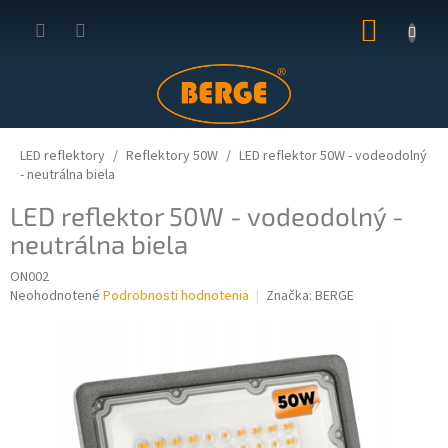
Prejsť
NÁKUP
na
obsah
KOŠÍK
LED reflektory
Reflektory 50W
LED reflektor 50W - vodeodolný
- neutrálna biela
LED reflektor 50W - vodeodolný -
neutrálna biela
ON002
Priemerné
Neohodnotené
Podrobnosti hodnotenia
Značka:
BERGE
hodnotenie
produktu
je
0,0
z
5
hviezdičiek.