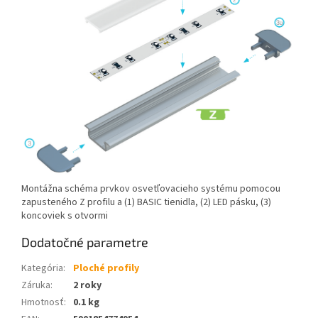
Montážna schéma prvkov osvetľovacieho systému pomocou
zapusteného Z profilu a (1) BASIC tienidla, (2) LED pásku, (3)
koncoviek s otvormi
Dodatočné parametre
Kategória
:
Ploché profily
Záruka
:
2 roky
Hmotnosť
:
0.1 kg