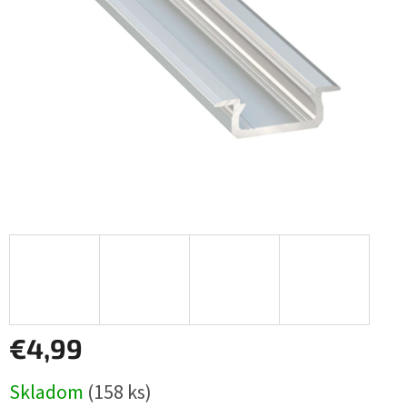
€4,99
Jednotková
Skladom
(158 ks)
cena: