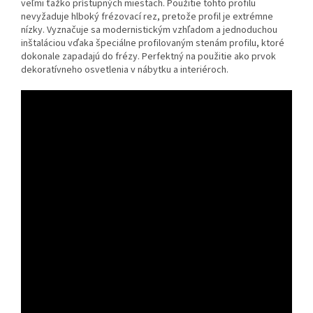
veľmi ťažko prístupných miestach. Použitie tohto profilu
nevyžaduje hlboký frézovací rez, pretože profil je extrémne
nízky. Vyznačuje sa modernistickým vzhľadom a jednoduchou
inštaláciou vďaka špeciálne profilovaným stenám profilu, ktoré
dokonale zapadajú do frézy. Perfektný na použitie ako prvok
dekoratívneho osvetlenia v nábytku a interiéroch.