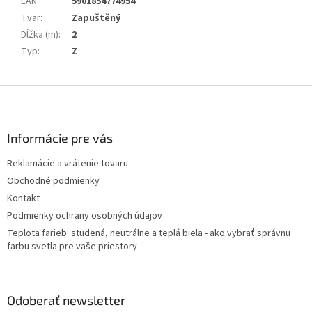
EAN
:
5901854774954
Tvar
:
Zapuštěný
Dĺžka (m)
:
2
Typ
:
Z
Z
á
p
ä
Informácie pre vás
t
Reklamácie a vrátenie tovaru
i
Obchodné podmienky
e
Kontakt
Podmienky ochrany osobných údajov
Teplota farieb: studená, neutrálne a teplá biela - ako vybrať správnu
farbu svetla pre vaše priestory
Odoberať newsletter