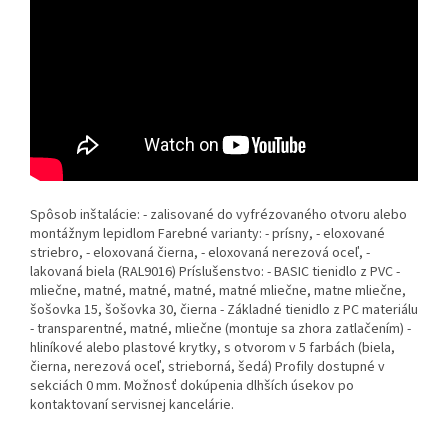
Spôsob inštalácie: - zalisované do vyfrézovaného otvoru alebo
montážnym lepidlom Farebné varianty: - prísny, - eloxované
striebro, - eloxovaná čierna, - eloxovaná nerezová oceľ, -
lakovaná biela (RAL9016) Príslušenstvo: - BASIC tienidlo z PVC -
mliečne, matné, matné, matné, matné mliečne, matne mliečne,
šošovka 15, šošovka 30, čierna - Základné tienidlo z PC materiálu
- transparentné, matné, mliečne (montuje sa zhora zatlačením) -
hliníkové alebo plastové krytky, s otvorom v 5 farbách (biela,
čierna, nerezová oceľ, strieborná, šedá) Profily dostupné v
sekciách 0 mm. Možnosť dokúpenia dlhších úsekov po
kontaktovaní servisnej kancelárie.