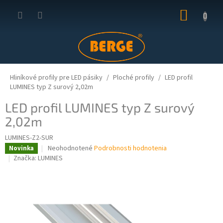
Prejsť
NÁKUP
na
obsah
KOŠÍK
Hliníkové profily pre LED pásiky
Ploché profily
LED profil
LUMINES typ Z surový 2,02m
LED profil LUMINES typ Z surový
2,02m
LUMINES-Z2-SUR
Priemerné
Neohodnotené
Podrobnosti hodnotenia
Novinka
hodnotenie
Značka:
LUMINES
produktu
je
0,0
z
5
hviezdičiek.