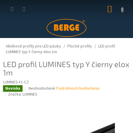
Prejsť
NÁKUP
na
obsah
KOŠÍK
Hliníkové profily pre LED pásiky
Ploché profily
LED profil
LUMINES typ Y čierny elox 1m
LED profil LUMINES typ Y čierny elox
1m
LUMINES-Y1-CZ
Priemerné
Neohodnotené
Podrobnosti hodnotenia
Novinka
hodnotenie
Značka:
LUMINES
produktu
je
0,0
z
5
hviezdičiek.