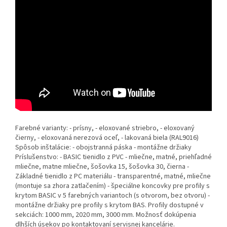
Farebné varianty: - prísny, - eloxované striebro, - eloxovaný
čierny, - eloxovaná nerezová oceľ, - lakovaná biela (RAL9016)
Spôsob inštalácie: - obojstranná páska - montážne držiaky
Príslušenstvo: - BASIC tienidlo z PVC - mliečne, matné, priehľadné
mliečne, matne mliečne, šošovka 15, šošovka 30, čierna -
Základné tienidlo z PC materiálu - transparentné, matné, mliečne
(montuje sa zhora zatlačením) - špeciálne koncovky pre profily s
krytom BASIC v 5 farebných variantoch (s otvorom, bez otvoru) -
montážne držiaky pre profily s krytom BAS. Profily dostupné v
sekciách: 1000 mm, 2020 mm, 3000 mm. Možnosť dokúpenia
dlhších úsekov po kontaktovaní servisnej kancelárie.