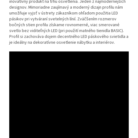
inovatívny produkt na trhu osvetlenia. Jeden z najmodernejších
designov. Mimoriadne zaujímavý a moderný dizajn profilu nám
umožňuje vyjsť v ústrety zákazníkom ohľadom použitia LED
pásikov pri vytváraní svetelných línií. Zväčšením rozmerov
bočných stien profilu získame rovnomerné, viac smerované
svetlo bez viditeľných LED (pri použití matného tienidla BASIC).
Profil si zachováva dojem decentného LED páskového svietidla a
je ideálny na dekoratívne osvetlenie nábytku a interiérov.