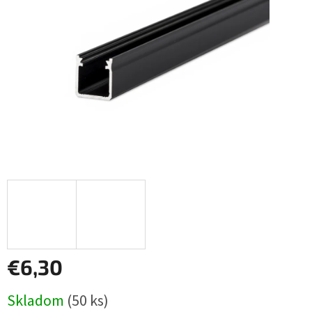
€6,30
Jednotková
Skladom
(50 ks)
cena: