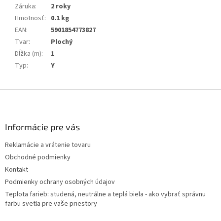
Záruka
:
2 roky
Hmotnosť
:
0.1 kg
EAN
:
5901854773827
Tvar
:
Plochý
Dĺžka (m)
:
1
Typ
:
Y
Z
á
p
ä
Informácie pre vás
t
Reklamácie a vrátenie tovaru
i
Obchodné podmienky
e
Kontakt
Podmienky ochrany osobných údajov
Teplota farieb: studená, neutrálne a teplá biela - ako vybrať správnu
farbu svetla pre vaše priestory