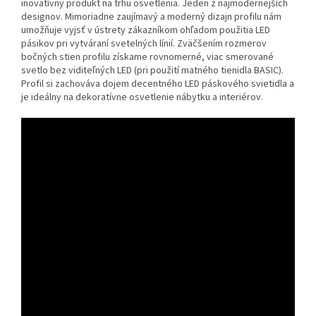
inovatívny produkt na trhu osvetlenia. Jeden z najmodernejších
designov. Mimoriadne zaujímavý a moderný dizajn profilu nám
umožňuje vyjsť v ústrety zákazníkom ohľadom použitia LED
pásikov pri vytváraní svetelných línií. Zväčšením rozmerov
bočných stien profilu získame rovnomerné, viac smerované
svetlo bez viditeľných LED (pri použití matného tienidla BASIC).
Profil si zachováva dojem decentného LED páskového svietidla a
je ideálny na dekoratívne osvetlenie nábytku a interiérov.