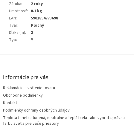
Záruka
:
2 roky
Hmotnosť
:
0.1 kg
EAN
:
5901854773698
Tvar
:
Plochý
Dĺžka (m)
:
2
Typ
:
Y
Z
á
p
ä
Informácie pre vás
t
Reklamácie a vrátenie tovaru
i
Obchodné podmienky
e
Kontakt
Podmienky ochrany osobných údajov
Teplota farieb: studená, neutrálne a teplá biela - ako vybrať správnu
farbu svetla pre vaše priestory