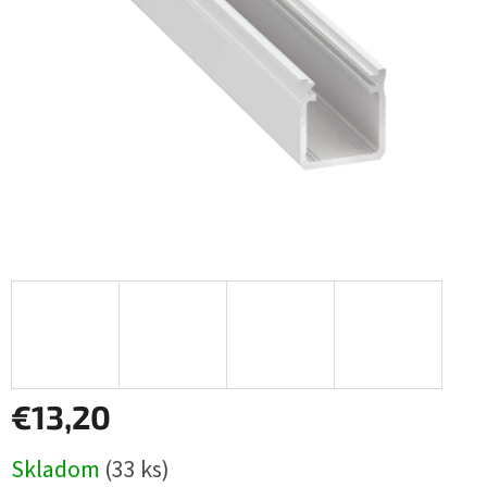
€13,20
Jednotková
Skladom
(33 ks)
cena: