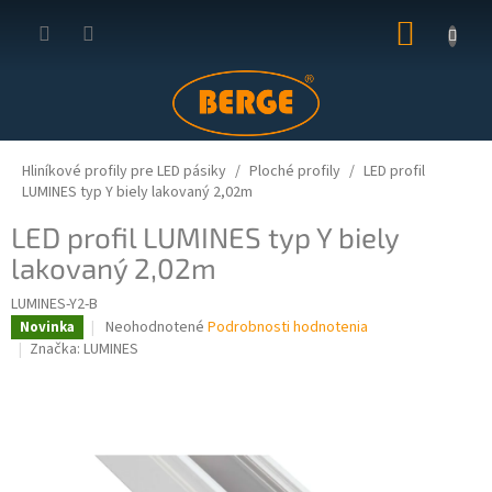
Prejsť
NÁKUP
na
obsah
KOŠÍK
Hliníkové profily pre LED pásiky
Ploché profily
LED profil
LUMINES typ Y biely lakovaný 2,02m
LED profil LUMINES typ Y biely
lakovaný 2,02m
LUMINES-Y2-B
Priemerné
Neohodnotené
Podrobnosti hodnotenia
Novinka
hodnotenie
Značka:
LUMINES
produktu
je
0,0
z
5
hviezdičiek.