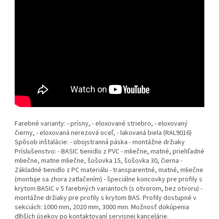
Farebné varianty: - prísny, - eloxované striebro, - eloxovaný
čierny, - eloxovaná nerezová oceľ, - lakovaná biela (RAL9016)
Spôsob inštalácie: - obojstranná páska - montážne držiaky
Príslušenstvo: - BASIC tienidlo z PVC - mliečne, matné, priehľadné
mliečne, matne mliečne, šošovka 15, šošovka 30, čierna -
Základné tienidlo z PC materiálu - transparentné, matné, mliečne
(montuje sa zhora zatlačením) - špeciálne koncovky pre profily s
krytom BASIC v 5 farebných variantoch (s otvorom, bez otvoru) -
montážne držiaky pre profily s krytom BAS. Profily dostupné v
sekciách: 1000 mm, 2020 mm, 3000 mm. Možnosť dokúpenia
dlhších úsekov po kontaktovaní servisnej kancelárie.