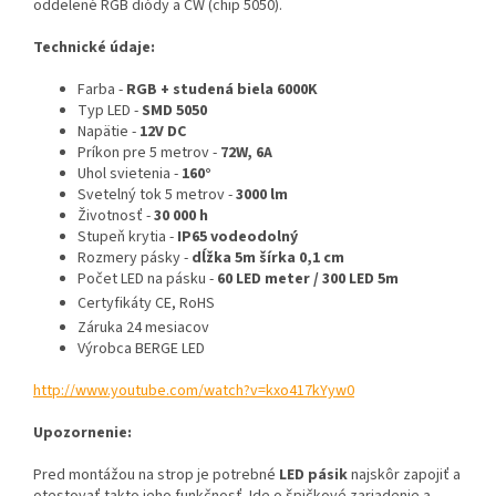
oddelené RGB diódy a CW (chip 5050).
Technické údaje:
Farba -
RGB + studená biela 6000K
Typ LED -
SMD 5050
Napätie -
12V DC
Príkon pre 5 metrov -
72W, 6A
Uhol svietenia -
160°
Svetelný tok 5 metrov -
3000 lm
Životnosť -
30 000 h
Stupeň krytia -
IP65
vodeodolný
Rozmery pásky -
dĺžka 5m šírka 0,1 cm
Počet LED na pásku -
60 LED meter / 300 LED 5m
Certyfikáty CE, RoHS
Záruka 24 mesiacov
Výrobca BERGE LED
http://www.youtube.com/watch?v=kxo417kYyw0
Upozornenie:
Pred montážou na strop je potrebné
LED pásik
najskôr zapojiť a
otestovať takto jeho funkčnosť. Ide o špičkové zariadenie a