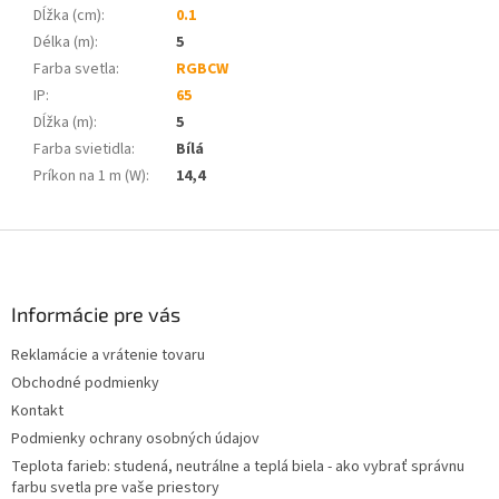
Dĺžka (cm)
:
0.1
Délka (m)
:
5
Farba svetla
:
RGBCW
IP
:
65
Dĺžka (m)
:
5
Farba svietidla
:
Bílá
Príkon na 1 m (W)
:
14,4
Z
á
p
ä
Informácie pre vás
t
Reklamácie a vrátenie tovaru
i
Obchodné podmienky
e
Kontakt
Podmienky ochrany osobných údajov
Teplota farieb: studená, neutrálne a teplá biela - ako vybrať správnu
farbu svetla pre vaše priestory