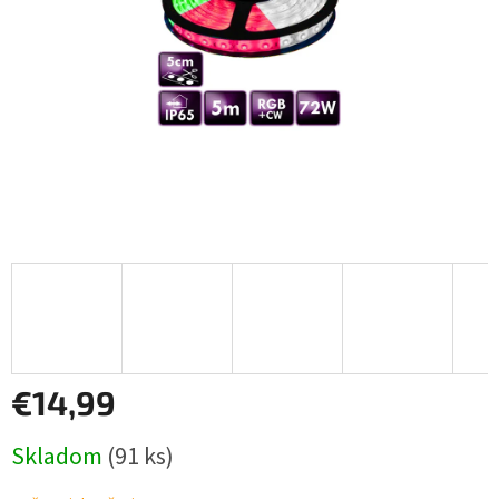
€14,99
Jednotková
Skladom
(91 ks)
cena: