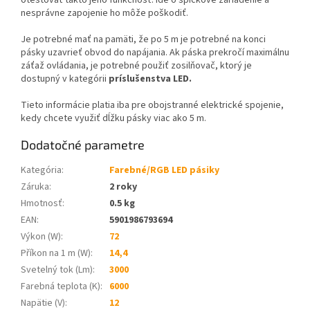
nesprávne zapojenie ho môže poškodiť.
Je potrebné mať na pamäti, že po 5 m je potrebné na konci
pásky uzavrieť obvod do napájania. Ak páska prekročí maximálnu
záťaž ovládania, je potrebné použiť zosilňovač, ktorý je
dostupný v kategórii
príslušenstva LED.
Tieto informácie platia iba pre obojstranné elektrické spojenie,
kedy chcete využiť dĺžku pásky viac ako 5 m.
Dodatočné parametre
Kategória
:
Farebné/RGB LED pásiky
Záruka
:
2 roky
Hmotnosť
:
0.5 kg
EAN
:
5901986793694
Výkon (W)
:
72
Příkon na 1 m (W)
:
14,4
Svetelný tok (Lm)
:
3000
Farebná teplota (K)
:
6000
Napätie (V)
:
12