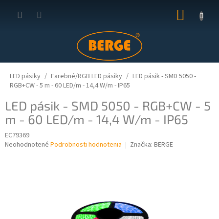
Prejsť
NÁKUP
na
obsah
KOŠÍK
LED pásiky
Farebné/RGB LED pásiky
LED pásik - SMD 5050 -
RGB+CW - 5 m - 60 LED/m - 14,4 W/m - IP65
LED pásik - SMD 5050 - RGB+CW - 5
m - 60 LED/m - 14,4 W/m - IP65
EC79369
Priemerné
Neohodnotené
Podrobnosti hodnotenia
Značka:
BERGE
hodnotenie
produktu
je
0,0
z
5
hviezdičiek.