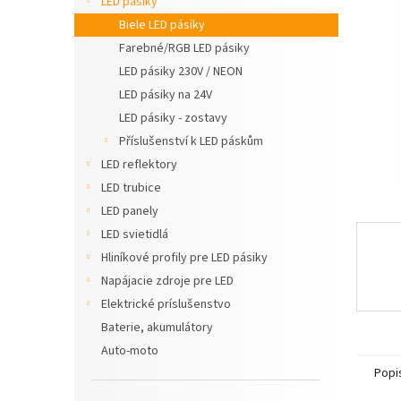
LED pásiky
Biele LED pásiky
Farebné/RGB LED pásiky
LED pásiky 230V / NEON
LED pásiky na 24V
LED pásiky - zostavy
Příslušenství k LED páskům
LED reflektory
LED trubice
LED panely
LED svietidlá
Hliníkové profily pre LED pásiky
Napájacie zdroje pre LED
Elektrické príslušenstvo
Baterie, akumulátory
Auto-moto
Popi