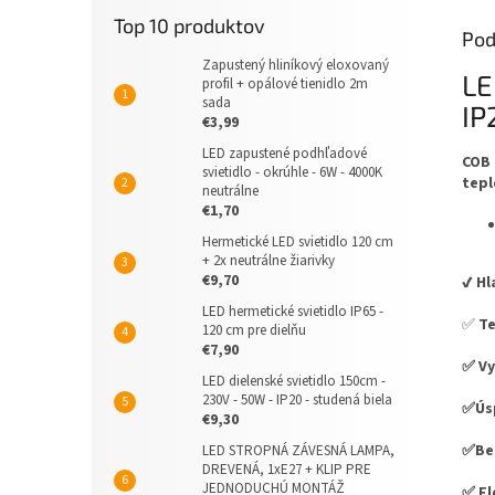
Top 10 produktov
Pod
Zapustený hliníkový eloxovaný
LE
profil + opálové tienidlo 2m
sada
IP
€3,99
LED zapustené podhľadové
COB 
svietidlo - okrúhle - 6W - 4000K
tepl
neutrálne
€1,70
Hermetické LED svietidlo 120 cm
+ 2x neutrálne žiarivky
€9,70
✔️ H
LED hermetické svietidlo IP65 -
✅
Te
120 cm pre dielňu
€7,90
✅ Vy
LED dielenské svietidlo 150cm -
230V - 50W - IP20 - studená biela
✅Úsp
€9,30
✅Bez
LED STROPNÁ ZÁVESNÁ LAMPA,
DREVENÁ, 1xE27 + KLIP PRE
JEDNODUCHÚ MONTÁŽ
✅ Fl