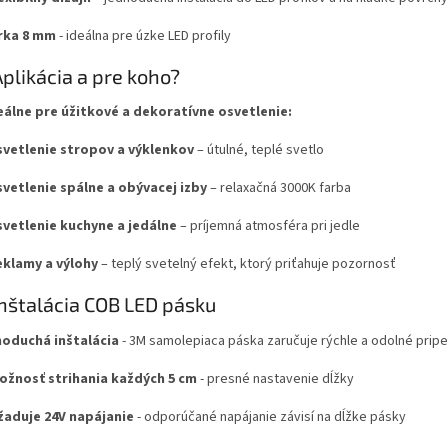
rka 8 mm
- ideálna pre úzke LED profily
plikácia a pre koho?
eálne pre úžitkové a dekoratívne osvetlenie:
vetlenie stropov a výklenkov
– útulné, teplé svetlo
vetlenie spálne a obývacej izby
– relaxačná 3000K farba
vetlenie kuchyne a jedálne
– príjemná atmosféra pri jedle
klamy a výlohy
– teplý svetelný efekt, ktorý priťahuje pozornosť
nštalácia COB LED pásku
oduchá inštalácia
- 3M samolepiaca páska zaručuje rýchle a odolné prip
ožnosť strihania každých 5 cm
- presné nastavenie dĺžky
žaduje 24V napájanie
- odporúčané napájanie závisí na dĺžke pásky