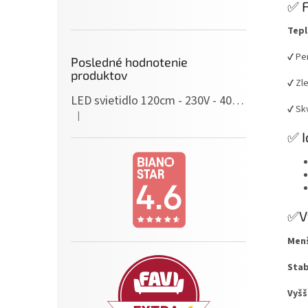
✅ F
Tepl
✔️ Pe
Posledné hodnotenie
produktov
✔️ Z
LED svietidlo 120cm - 230V - 40W - IP20 - neutrálna biela
✔️ Sk
|
Hodnotenie produktu je 5 z 5 hviezdičiek.
✅ I
✅V
Menš
Stab
Vyšš