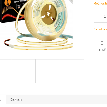
hviezdičiek.
Možnosti
Detailné 
TLAČ
s
Diskusia