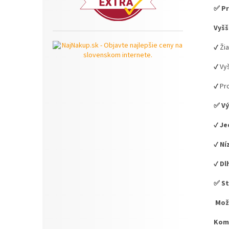
✅ Pr
Vyšš
✔️ Ži
✔️ Vy
✔️ P
✅ Vý
✔️
Je
✔️
Ní
✔️
Dl
✅ St
️
Mož
Komp