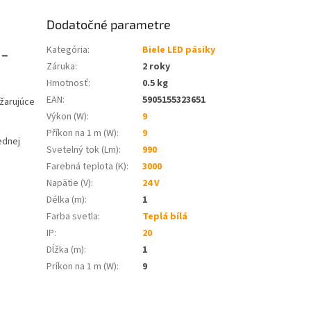
Dodatočné parametre
 -
Kategória
:
Biele LED pásiky
Záruka
:
2 roky
Hmotnosť
:
0.5 kg
EAN
:
5905155323651
žarujúce
Výkon (W)
:
9
Příkon na 1 m (W)
:
9
ednej
Svetelný tok (Lm)
:
990
Farebná teplota (K)
:
3000
Napätie (V)
:
24 V
Délka (m)
:
1
Farba svetla
:
Teplá bílá
IP
:
20
Dĺžka (m)
:
1
Príkon na 1 m (W)
:
9