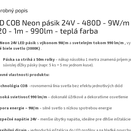
robný popis
D COB Neon pásik 24V - 480D - 9W/m
20 - 1m - 990lm - teplá farba
Neon 24V LED pásik
s
výkonom 9W/m
a
svetelným tokom 990 lm/m
, vy
é biele svetlo (3000K)
.
Páska sa strihá z 50m rolky
– nákup násobku 1 metra znamená príjem j
súvislej dĺžky pásky (napr. 5 ks = 5 mv jednom kuse).
lavné vlastnosti produktu:
chnológia COB
- rovnomerná línia svetla bez efektu jednotlivých diód
soká svietivosť 990 lm/m
– dokonalé úžitkové a dekoratívne osvetlenie
ora energie – 9W/m
– silné svetlo s nízkou spotrebou energie
pečné napätie 24V
– menšie úbytky napätia, ideálne pre dlhšie inštalácie
exibilný dizajn
– jednoduchá inštalácia do LED profilov a na hladké povrchy