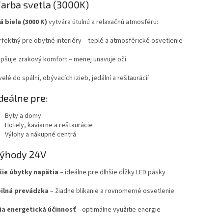
arba svetla (3000K)
á biela (3000 K)
vytvára útulnú a relaxačnú atmosféru:
rfektný pre obytné interiéry – teplé a atmosférické osvetlenie
lepšuje zrakový komfort – menej unavuje oči
velé do spální, obývacích izieb, jedální a reštaurácií
deálne pre:
Byty a domy
Hotely, kaviarne a reštaurácie
Výlohy a nákupné centrá
ýhody 24V
ie úbytky napätia
– ideálne pre dlhšie dĺžky LED pásky
ilná prevádzka
– žiadne blikanie a rovnomerné osvetlenie
ia energetická účinnosť
– optimálne využitie energie