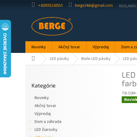
Prejsť
+420591142553
berge24sk@gmail.com
REKLAMÁC
na
obsah
Novinky
Akčný tovar
Výpredaj
Dom a z
Domov
LED pásiky
Biele LED pásiky
LED pás
B
LED 
o
Preskočiť
č
far
Kategórie
kategórie
n
TB-50M
ý
Novinky
Novin
p
Akčný tovar
a
Výpredaj
n
e
Dom a záhrada
l
LED žiarovky