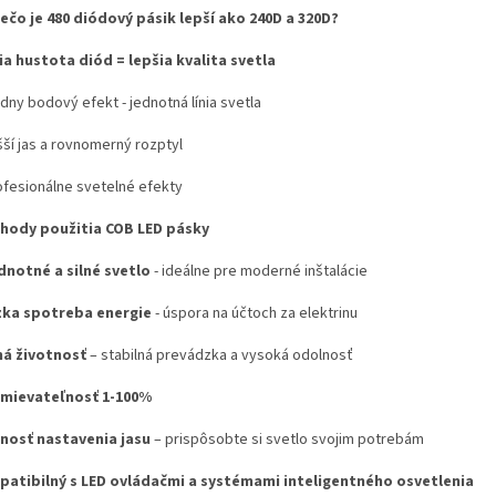
ečo je 480 diódový pásik lepší ako 240D a 320D?
ia hustota diód = lepšia kvalita svetla
adny bodový efekt - jednotná línia svetla
šší jas a rovnomerný rozptyl
rofesionálne svetelné efekty
hody použitia COB LED pásky
dnotné a silné svetlo
- ideálne pre moderné inštalácie
zka spotreba energie
- úspora na účtoch za elektrinu
há životnosť
– stabilná prevádzka a vysoká odolnosť
mievateľnosť 1-100%
nosť nastavenia jasu
– prispôsobte si svetlo svojim potrebám
atibilný s LED ovládačmi a systémami inteligentného osvetlenia