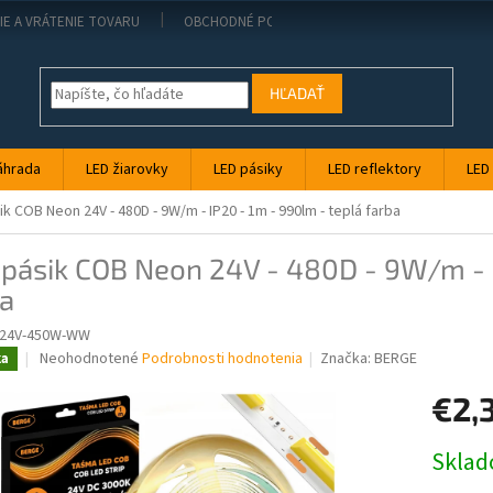
IE A VRÁTENIE TOVARU
OBCHODNÉ PODMIENKY
KONTAKT
PO
HĽADAŤ
áhrada
LED žiarovky
LED pásiky
LED reflektory
LED
ik COB Neon 24V - 480D - 9W/m - IP20 - 1m - 990lm - teplá farba
pásik COB Neon 24V - 480D - 9W/m - I
ba
-24V-450W-WW
Priemerné
Neohodnotené
Podrobnosti hodnotenia
Značka:
BERGE
ka
hodnotenie
produktu
€2,
je
0,0
Jednotk
Skla
z
cena:
5