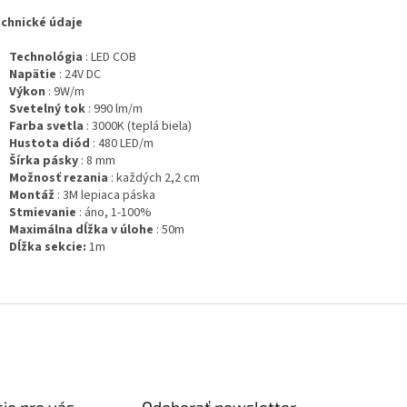
chnické údaje
Technológia
: LED COB
Napätie
: 24V DC
Výkon
: 9W/m
Svetelný tok
: 990 lm/m
Farba svetla
: 3000K (teplá biela)
Hustota diód
: 480 LED/m
Šírka pásky
: 8 mm
Možnosť rezania
: každých 2,2 cm
Montáž
: 3M lepiaca páska
Stmievanie
: áno, 1-100%
Maximálna dĺžka v úlohe
: 50m
Dĺžka sekcie:
1m
ie pre vás
Odoberať newsletter