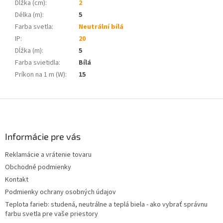
Dĺžka (cm)
:
2
Délka (m)
:
5
Farba svetla
:
Neutrální bílá
IP
:
20
Dĺžka (m)
:
5
Farba svietidla
:
Bílá
Príkon na 1 m (W)
:
15
Z
á
p
ä
Informácie pre vás
t
Reklamácie a vrátenie tovaru
i
Obchodné podmienky
e
Kontakt
Podmienky ochrany osobných údajov
Teplota farieb: studená, neutrálne a teplá biela - ako vybrať správnu
farbu svetla pre vaše priestory