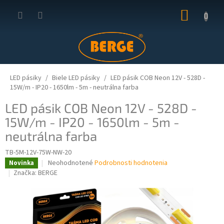
Prejsť
NÁKUP
na
obsah
KOŠÍK
LED pásiky
Biele LED pásiky
LED pásik COB Neon 12V - 528D -
15W/m - IP20 - 1650lm - 5m - neutrálna farba
LED pásik COB Neon 12V - 528D -
15W/m - IP20 - 1650lm - 5m -
neutrálna farba
TB-5M-12V-75W-NW-20
Priemerné
Neohodnotené
Podrobnosti hodnotenia
Novinka
hodnotenie
Značka:
BERGE
produktu
je
0,0
z
5