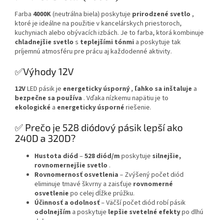
Farba
4000K
(neutrálna biela) poskytuje
prirodzené svetlo
,
ktoré je ideálne na použitie v kancelárskych priestoroch,
kuchyniach alebo obývacích izbách. Je to farba, ktorá kombinuje
chladnejšie svetlo
s
teplejšími tónmi
a poskytuje tak
príjemnú atmosféru pre prácu aj každodenné aktivity.
✅Výhody 12V
12V
LED pásik je
energeticky úsporný
,
ľahko sa inštaluje
a
bezpečne sa používa
. Vďaka nízkemu napätiu je to
ekologické
a
energeticky úsporné
riešenie.
✅ Prečo je 528 diódový pásik lepší ako
240D a 320D?
Hustota diód
–
528 diód/m
poskytuje
silnejšie,
rovnomernejšie svetlo
.
Rovnomernosť osvetlenia
– Zvýšený počet diód
eliminuje tmavé škvrny a zaisťuje
rovnomerné
osvetlenie
po celej dĺžke prúžku.
Účinnosť a odolnosť
– Väčší počet diód robí pásik
odolnejším
a poskytuje
lepšie svetelné efekty
po dlhú