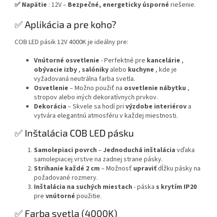
✅ Napätie
: 12V –
Bezpečné, energeticky úsporné
riešenie.
✅ Aplikácia a pre koho?
COB LED pásik 12V 4000K je ideálny pre:
Vnútorné osvetlenie
- Perfektné pre
kancelárie
,
obývacie izby
,
salóniky
alebo
kuchyne
, kde je
vyžadovaná neutrálna farba svetla.
Osvetlenie
– Možno použiť na
osvetlenie nábytku
,
stropov alebo iných dekoratívnych prvkov.
Dekorácia
– Skvele sa hodí pri
výzdobe interiérov
a
vytvára elegantnú atmosféru v každej miestnosti.
✅ Inštalácia COB LED pásku
Samolepiaci povrch
–
Jednoduchá inštalácia
vďaka
samolepiacej vrstve na zadnej strane pásky.
Strihanie každé 2 cm
– Možnosť
upraviť
dĺžku pásky na
požadované rozmery.
Inštalácia na suchých miestach
- páska
s krytím IP20
pre
vnútorné
použitie.
✅ Farba svetla (4000K)