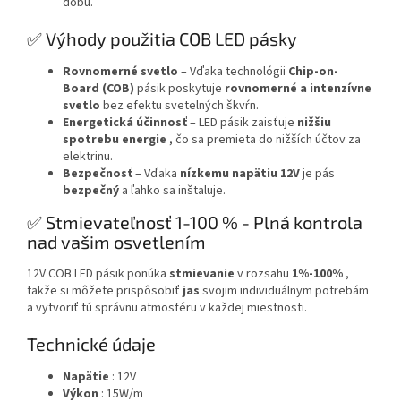
dobu.
✅ Výhody použitia COB LED pásky
Rovnomerné svetlo
– Vďaka technológii
Chip-on-
Board (COB)
pásik poskytuje
rovnomerné a intenzívne
svetlo
bez efektu svetelných škvŕn.
Energetická účinnosť
– LED pásik zaisťuje
nižšiu
spotrebu energie
, čo sa premieta do nižších účtov za
elektrinu.
Bezpečnosť
– Vďaka
nízkemu napätiu 12V
je pás
bezpečný
a ľahko sa inštaluje.
✅ Stmievateľnosť 1-100 % - Plná kontrola
nad vašim osvetlením
12V COB LED pásik ponúka
stmievanie
v rozsahu
1%-100%
,
takže si môžete prispôsobiť
jas
svojim individuálnym potrebám
a vytvoriť tú správnu atmosféru v každej miestnosti.
Technické údaje
Napätie
: 12V
Výkon
: 15W/m