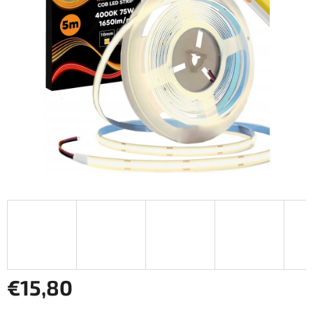
hviezdičiek.
€15,80
Jednotková