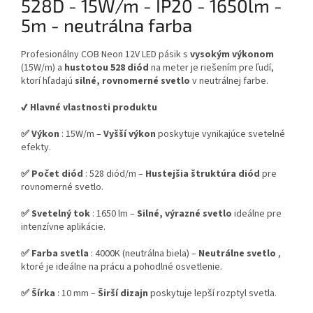
528D - 15W/m - IP20 - 1650lm -
5m - neutrálna farba
Profesionálny COB Neon 12V LED pásik s
vysokým výkonom
(15W/m) a
hustotou 528 diód
na meter je riešením pre ľudí,
ktorí hľadajú
silné, rovnomerné svetlo
v neutrálnej farbe.
✔️ Hlavné vlastnosti produktu
✅ Výkon
: 15W/m –
Vyšší výkon
poskytuje vynikajúce svetelné
efekty.
✅ Počet diód
: 528 diód/m –
Hustejšia štruktúra diód
pre
rovnomerné svetlo.
✅ Svetelný tok
: 1650 lm –
Silné, výrazné svetlo
ideálne pre
intenzívne aplikácie.
✅ Farba svetla
: 4000K (neutrálna biela) –
Neutrálne svetlo
,
ktoré je ideálne na prácu a pohodlné osvetlenie.
✅ Šírka
: 10 mm –
Širší dizajn
poskytuje lepší rozptyl svetla.