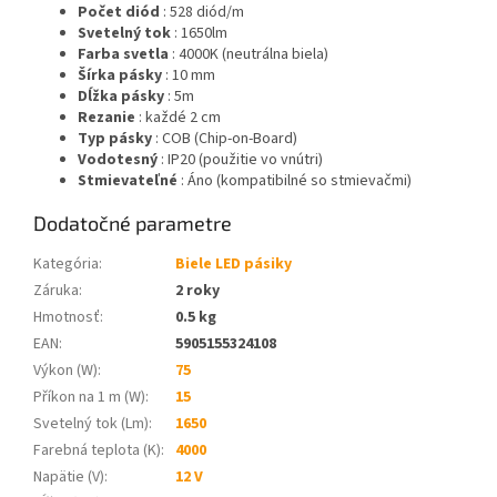
Počet diód
: 528 diód/m
Svetelný tok
: 1650lm
Farba svetla
: 4000K (neutrálna biela)
Šírka pásky
: 10 mm
Dĺžka pásky
: 5m
Rezanie
: každé 2 cm
Typ pásky
: COB (Chip-on-Board)
Vodotesný
: IP20 (použitie vo vnútri)
Stmievateľné
: Áno (kompatibilné so stmievačmi)
Dodatočné parametre
Kategória
:
Biele LED pásiky
Záruka
:
2 roky
Hmotnosť
:
0.5 kg
EAN
:
5905155324108
Výkon (W)
:
75
Příkon na 1 m (W)
:
15
Svetelný tok (Lm)
:
1650
Farebná teplota (K)
:
4000
Napätie (V)
:
12 V