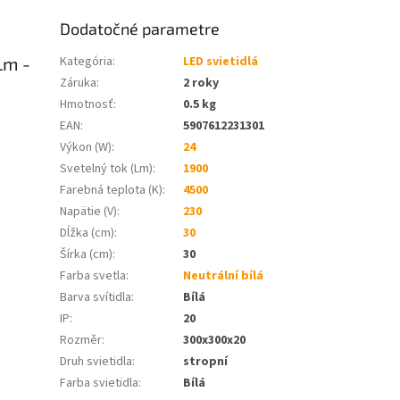
Dodatočné parametre
Lm -
Kategória
:
LED svietidlá
Záruka
:
2 roky
Hmotnosť
:
0.5 kg
EAN
:
5907612231301
Výkon (W)
:
24
Svetelný tok (Lm)
:
1900
Farebná teplota (K)
:
4500
Napätie (V)
:
230
Dĺžka (cm)
:
30
Šírka (cm)
:
30
Farba svetla
:
Neutrální bílá
Barva svítidla
:
Bílá
IP
:
20
Rozměr
:
300x300x20
Druh svietidla
:
stropní
Farba svietidla
:
Bílá