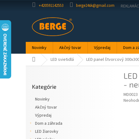
Prejsť
+420591142553
berge24sk@gmail.com
REKLAMÁC
na
obsah
Novinky
Akčný tovar
Výpredaj
Dom a z
Domov
LED svietidlá
LED panel štvorcový 300x300
B
LED
o
Preskočiť
č
- ne
Kategórie
kategórie
n
MD0023
ý
Novinky
Priemer
Neohod
p
hodnote
Akčný tovar
a
produkt
Výpredaj
n
je
e
Dom a záhrada
0,0
z
l
LED žiarovky
5