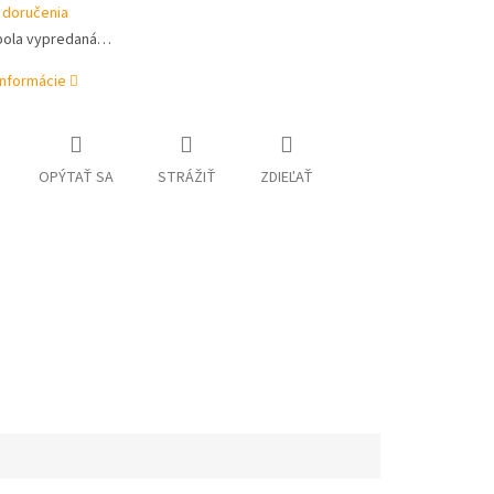
 doručenia
bola vypredaná…
informácie
OPÝTAŤ SA
STRÁŽIŤ
ZDIEĽAŤ