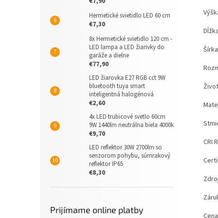
€7,90
Výšk
Hermetické svietidlo LED 60 cm
€7,30
Dĺžka
8x Hermetické svietidlo 120 cm -
LED lampa a LED žiarivky do
Šírka
garáže a dielne
€77,90
Rozm
LED žiarovka E27 RGB cct 9W
Živo
bluetooth tuya smart
inteligentná halogénová
€2,60
Mater
4x LED trubicové svetlo 60cm
Stmi
9W 1440lm neutrálna biela 4000k
€9,70
CRI 
LED reflektor 30W 2700lm so
senzorom pohybu, súmrakový
Certi
reflektor IP65
€8,30
Zdro
Záru
Prijímame online platby
Cena