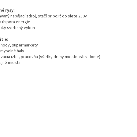
né rysy:
avaný napájací zdroj, stačí pripojiť do siete 230V
% úspora energie
soký svetelný výkon
itie:
chody, supermarkety
iemyselné haly
ývacia izba, pracovňa (všetky druhy miestnosti v dome)
rejné miesta