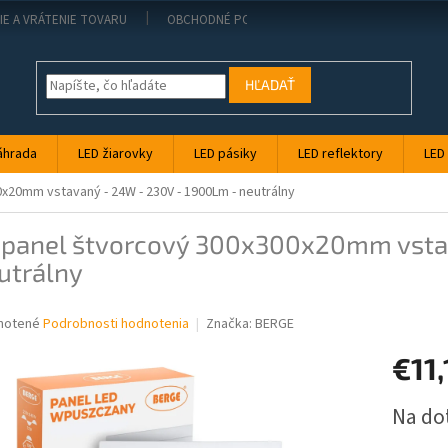
IE A VRÁTENIE TOVARU
OBCHODNÉ PODMIENKY
KONTAKT
PO
HĽADAŤ
áhrada
LED žiarovky
LED pásiky
LED reflektory
LED
x20mm vstavaný - 24W - 230V - 1900Lm - neutrálny
 panel štvorcový 300x300x20mm vsta
utrálny
né
notené
Podrobnosti hodnotenia
Značka:
BERGE
nie
€11,
u
Jednotk
Na do
cena: