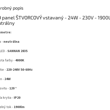
robný popis
 panel ŠTVORCOVÝ vstavaný - 24W - 230V - 1900
trálny
ametre:
a -
neutrálna
LED -
SANNAN 2835
ota farby -
4000K
tie -
220-240V 50-60Hz
n -
24W
svitu -
120 °
a krytia -
IP20
elný tok -
1900lm