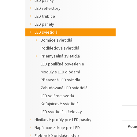
LED pásiky
hviezdič
LED reflektory
LED trubice
LED panely
LED svietidlá
Domáce svietidlá
Podhledová svietidlá
Priemyselná svietidlá
LED pouličné osvetlenie
Moduly s LED diódami
Přisazená LED svítidla
Zabudované LED svietidlá
LED solárne svetlá
Koľajnicové svietidlá
LED svietidlá a čelovky
Hliníkové profily pre LED pásiky
Popi
Napájacie zdroje pre LED
Elektrické príslušenstvo