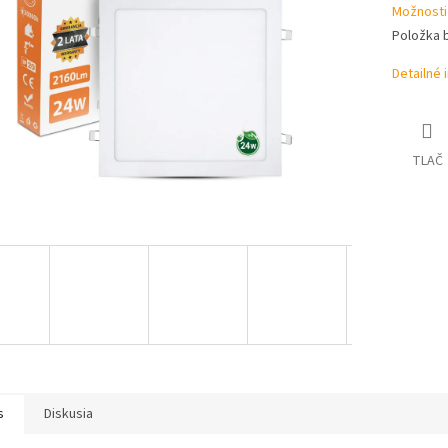
iek.
Možnosti
Položka 
Detailné 
TLAČ
s
Diskusia