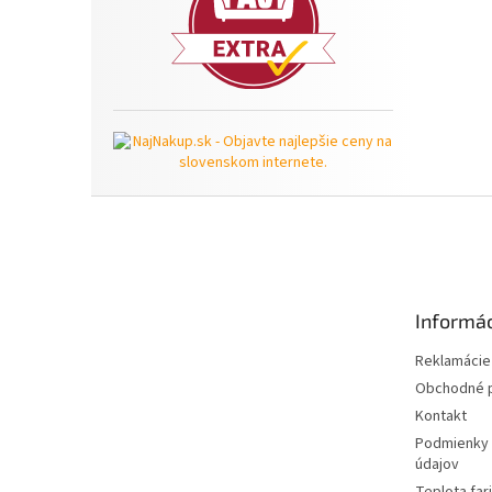
Z
á
p
ä
t
Informác
i
e
Reklamácie 
Obchodné 
Kontakt
Podmienky 
údajov