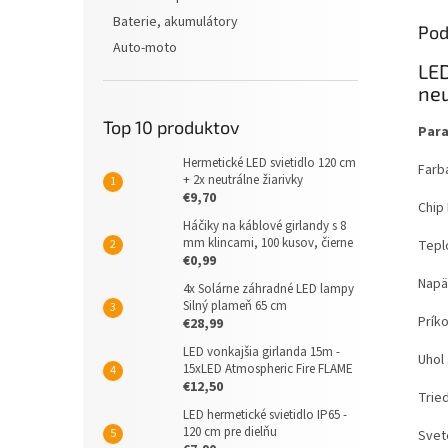
Baterie, akumulátory
Pod
Auto-moto
LED
neu
Top 10 produktov
Par
Hermetické LED svietidlo 120 cm
Farb
+ 2x neutrálne žiarivky
€9,70
Chip 
Háčiky na káblové girlandy s 8
mm klincami, 100 kusov, čierne
Tepl
€0,99
Napä
4x Solárne záhradné LED lampy
Silný plameň 65 cm
Príko
€28,99
LED vonkajšia girlanda 15m -
Uhol 
15xLED Atmospheric Fire FLAME
€12,50
Tried
LED hermetické svietidlo IP65 -
120 cm pre dielňu
Svet