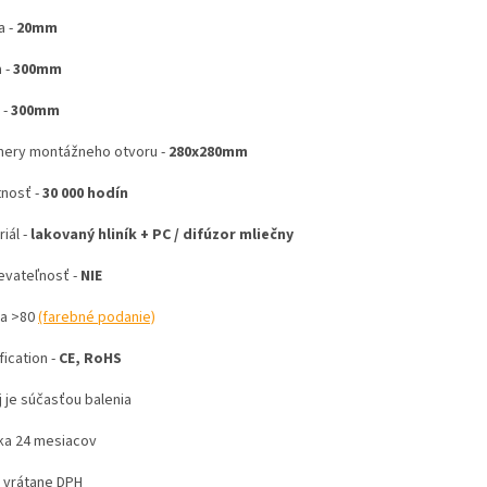
a -
20mm
 -
300mm
 -
300mm
ery montážneho otvoru -
280x280mm
tnosť -
30 000 hodín
iál -
lakovaný hliník + PC / difúzor mliečny
evateľnosť -
NIE
Ra >80
(farebné podanie)
fication -
CE, RoHS
j je súčasťou balenia
ka 24 mesiacov
 vrátane DPH