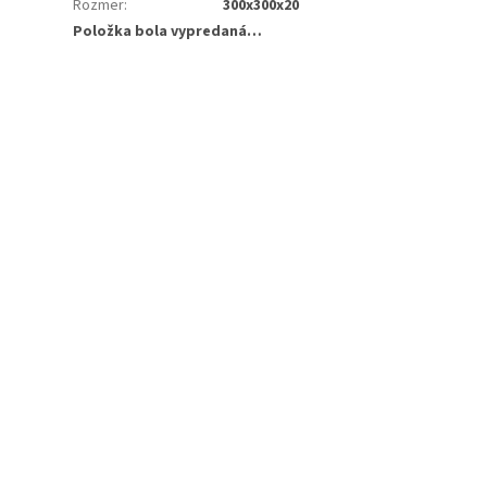
Rozmer
:
300x300x20
Položka bola vypredaná…