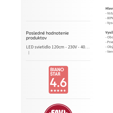
Hlav
- Vst
- 80
- Vy
Využ
Posledné hodnotenie
- Ob
produktov
- Pr
LED svietidlo 120cm - 230V - 40W - IP20 - neutrálna biela
- Ob
- Ve
|
Hodnotenie produktu je 5 z 5 hviezdičiek.