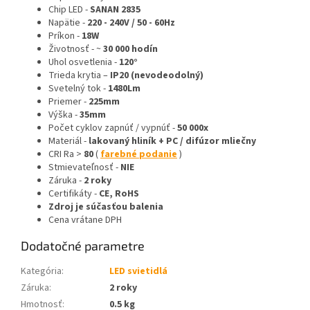
Chip LED -
SANAN 2835
Napätie -
220 - 240V / 50 - 60Hz
Príkon -
18W
Životnosť - ~
30 000 hodín
Uhol osvetlenia -
120°
Trieda krytia –
IP20 (nevodeodolný)
Svetelný tok -
1480Lm
Priemer -
225mm
Výška -
35mm
Počet cyklov zapnúť / vypnúť -
50 000x
Materiál -
lakovaný hliník + PC / difúzor mliečny
CRI Ra >
80
(
farebné podanie
)
Stmievateľnosť -
NIE
Záruka -
2 roky
Certifikáty -
CE, RoHS
Zdroj je súčasťou balenia
Cena vrátane DPH
Dodatočné parametre
Kategória
:
LED svietidlá
Záruka
:
2 roky
Hmotnosť
:
0.5 kg