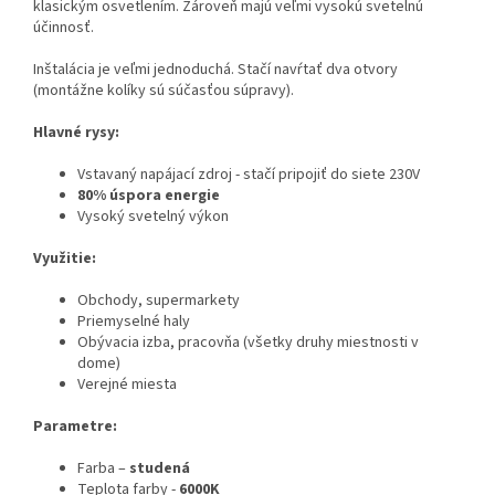
klasickým osvetlením. Zároveň majú veľmi vysokú svetelnú
účinnosť.
Inštalácia je veľmi jednoduchá. Stačí navŕtať dva otvory
(montážne kolíky sú súčasťou súpravy).
Hlavné rysy:
Vstavaný napájací zdroj - stačí pripojiť do siete 230V
80% úspora energie
Vysoký svetelný výkon
Využitie:
Obchody, supermarkety
Priemyselné haly
Obývacia izba, pracovňa (všetky druhy miestnosti v
dome)
Verejné miesta
Parametre:
Farba –
studená
Teplota farby -
6000K