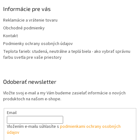
p
ä
Informácie pre vás
t
Reklamácie a vrátenie tovaru
i
Obchodné podmienky
e
Kontakt
Podmienky ochrany osobných údajov
Teplota farieb: studená, neutrálne a teplá biela - ako vybrať správnu
farbu svetla pre vaše priestory
Odoberať newsletter
Vložte svoj e-mail a my Vám budeme zasielať informácie o nových
produktoch na našom e-shope.
Email
Vložením e-mailu súhlasíte s
podmienkami ochrany osobných
údajov