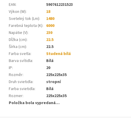
EAN
:
5907612231523
Výkon (W)
:
18
Svetelný tok (Lm)
:
1480
Farebná teplota (K)
:
6000
Napätie (V)
:
230
Dĺžka (cm)
:
22.5
Šírka (cm)
:
22.5
Farba svetla
:
Studená bílá
Barva svítidla
:
Bílá
IP
:
20
Rozměr
:
225x225x35
Druh svietidla
:
stropní
Farba svietidla
:
Bílá
Rozmer
:
225x225x35
Položka bola vypredaná…
Z
á