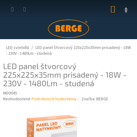
Prejsť
NÁKUP
na
obsah
KOŠÍK
LED svietidlá
LED panel štvorcový 225x225x35mm prisadený - 18W
- 230V - 1480Lm - studená
LED panel štvorcový
225x225x35mm prisadený - 18W -
230V - 1480Lm - studená
MD0045
Priemerné
Neohodnotené
Podrobnosti hodnotenia
Značka:
BERGE
hodnotenie
produktu
je
0,0
z
5