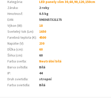
Kategória
:
LED panely slim 30,60,90,120,150cm
Záruka
:
2 roky
Hmotnosť
:
0.5 kg
EAN
:
5903657321175
Výkon (W)
:
18
Svetelný tok (Lm)
:
1650
Farebná teplota (K)
:
4500
Napätie (V)
:
230
Dĺžka (cm)
:
60
Šírka (cm)
:
60
Farba svetla
:
Neutrální bílá
Barva svítidla
:
Bílá
IP
:
44
Druh svietidla
:
stropní
Farba svietidla
:
Bílá
Z
á
p