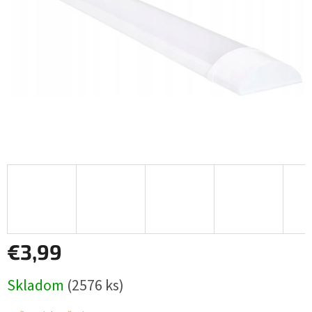
€3,99
Jednotková
Skladom
(2576 ks)
cena: