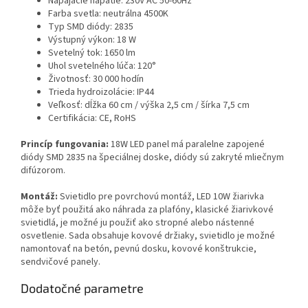
Napájacie napätie: 230V AC 50-60Hz
Farba svetla: neutrálna 4500K
Typ SMD diódy: 2835
Výstupný výkon: 18 W
Svetelný tok: 1650 lm
Uhol svetelného lúča: 120°
Životnosť: 30 000 hodín
Trieda hydroizolácie: IP44
Veľkosť: dĺžka 60 cm / výška 2,5 cm / šírka 7,5 cm
Certifikácia: CE, RoHS
Princíp fungovania:
18W LED panel má paralelne zapojené
diódy SMD 2835 na špeciálnej doske, diódy sú zakryté mliečnym
difúzorom.
Montáž:
Svietidlo pre povrchovú montáž, LED 10W žiarivka
môže byť použitá ako náhrada za plafóny, klasické žiarivkové
svietidlá, je možné ju použiť ako stropné alebo nástenné
osvetlenie. Sada obsahuje kovové držiaky, svietidlo je možné
namontovať na betón, pevnú dosku, kovové konštrukcie,
sendvičové panely.
Dodatočné parametre