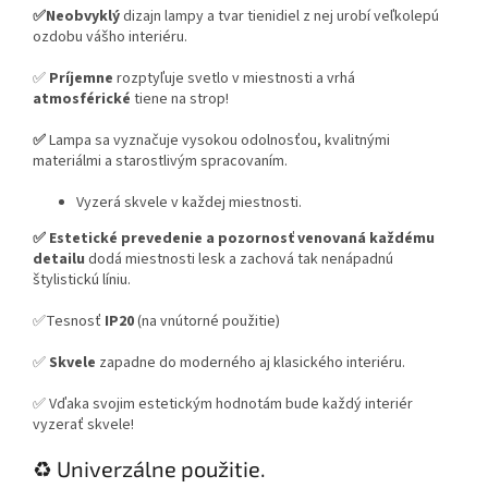
✅Neobvyklý
dizajn lampy a tvar tienidiel z nej urobí veľkolepú
ozdobu vášho interiéru.
✅
Príjemne
rozptyľuje svetlo v miestnosti a vrhá
atmosférické
tiene na strop!
✅
Lampa sa vyznačuje vysokou odolnosťou, kvalitnými
materiálmi a starostlivým spracovaním.
Vyzerá skvele v každej miestnosti.
✅
Estetické prevedenie a pozornosť venovaná každému
detailu
dodá miestnosti lesk a zachová tak nenápadnú
štylistickú líniu.
✅Tesnosť
IP20
(na vnútorné použitie)
✅
Skvele
zapadne do moderného aj klasického interiéru.
✅ Vďaka svojim estetickým hodnotám bude každý interiér
vyzerať skvele!
♻️ Univerzálne použitie.