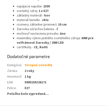
napájacie napätie:
230V
svetelný zdroj:
1 x E27
základný materiál -
kov
materiál tienidla -
sklo
rozmery základne (priemer):
10 cm
žiarovka súčasťou balenia -
č
možnosť nastavenia presahu:
áno
maximálny výkon jedného svetelného zdroja:
60W pre
volfrámové žiarovky / 20W LED
certifikáty -
CE, RoHS
Dodatočné parametre
Kategória
:
Stropné svietidla
Záruka
:
2 roky
Hmotnosť
:
1 kg
EAN
:
5905155326171
Patice
:
E27
Položka bola vypredaná…