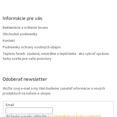
Z
á
p
ä
Informácie pre vás
t
Reklamácie a vrátenie tovaru
i
Obchodné podmienky
e
Kontakt
Podmienky ochrany osobných údajov
Teplota farieb: studená, neutrálne a teplá biela - ako vybrať správnu
farbu svetla pre vaše priestory
Odoberať newsletter
Vložte svoj e-mail a my Vám budeme zasielať informácie o nových
produktoch na našom e-shope.
Email
Vložením e-mailu súhlasíte s
podmienkami ochrany osobných