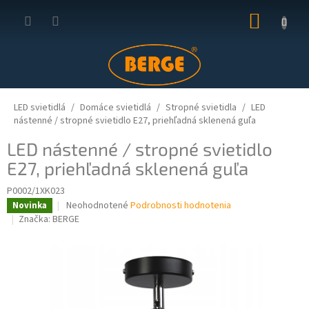
Prejsť
NÁKUP
na
obsah
KOŠÍK
LED svietidlá
Domáce svietidlá
Stropné svietidla
LED
nástenné / stropné svietidlo E27, priehľadná sklenená guľa
LED nástenné / stropné svietidlo
E27, priehľadná sklenená guľa
P0002/1XK023
Priemerné
Neohodnotené
Podrobnosti hodnotenia
Novinka
hodnotenie
Značka:
BERGE
produktu
je
0,0
z
5
hviezdičiek.