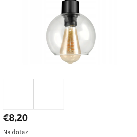
€8,20
Jednotková
Na dotaz
cena: