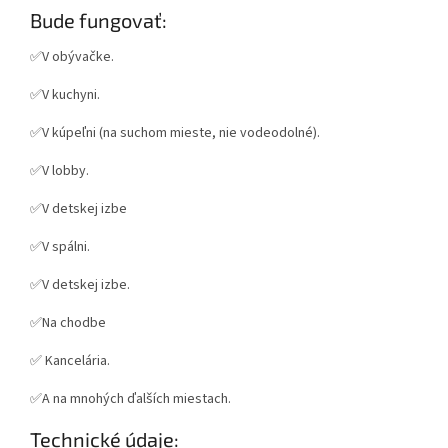
Bude fungovať:
✅V obývačke.
✅V kuchyni.
✅V kúpeľni (na suchom mieste, nie vodeodolné).
✅V lobby.
✅V detskej izbe
✅V spálni.
✅V detskej izbe.
✅Na chodbe
✅ Kancelária.
✅A na mnohých ďalších miestach.
Technické údaje: