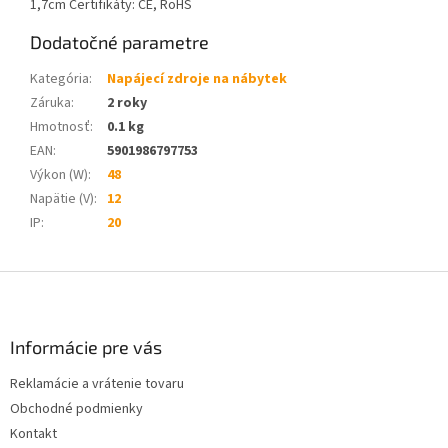
1,7cm Certifikáty: CE, RoHS
Dodatočné parametre
Kategória
:
Napájecí zdroje na nábytek
Záruka
:
2 roky
Hmotnosť
:
0.1 kg
EAN
:
5901986797753
Výkon (W)
:
48
Napätie (V)
:
12
IP
:
20
Z
á
p
ä
Informácie pre vás
t
Reklamácie a vrátenie tovaru
i
Obchodné podmienky
e
Kontakt