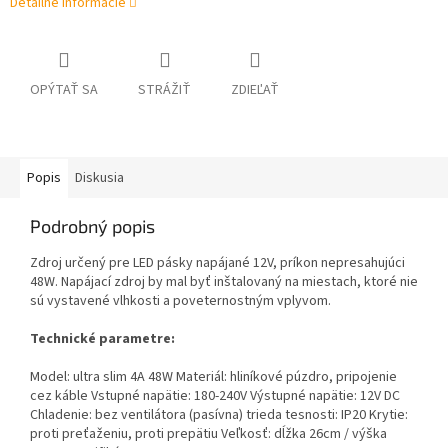
Detailné informácie
OPÝTAŤ SA
STRÁŽIŤ
ZDIEĽAŤ
Popis
Diskusia
Podrobný popis
Zdroj určený pre LED pásky napájané 12V, príkon nepresahujúci
48W. Napájací zdroj by mal byť inštalovaný na miestach, ktoré nie
sú vystavené vlhkosti a poveternostným vplyvom.
Technické parametre:
Model: ultra slim 4A 48W Materiál: hliníkové púzdro, pripojenie
cez káble Vstupné napätie: 180-240V Výstupné napätie: 12V DC
Chladenie: bez ventilátora (pasívna) trieda tesnosti: IP20 Krytie:
proti preťaženiu, proti prepätiu Veľkosť: dĺžka 26cm / výška