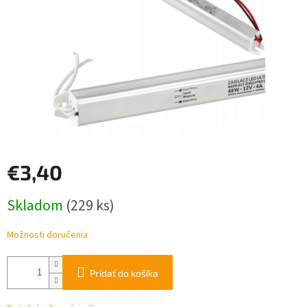
€3,40
Jednotková
Skladom
(229 ks)
cena:
Možnosti doručenia
Pridať do košíka