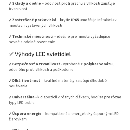
✔
Sklady a dielne
– odolnosť proti prachu a vlhkosti zaisťuje
trvanlivosť
✔
Zastrešené parkoviská
– krytie
IP65
umožňuje inštaláciu v
miestach vystavených vlhkosti
✔
Technické miestnosti
– ideálne pre miesta vyžadujúce
pevné a odolné osvetlenie
✅ Výhody LED svietidiel
✔
Bezpečnosť a trvanlivosť
- vyrobené z
polykarbonátu
,
odolného proti vlhkosti a poškodeniu
✔
Dlhá životnosť
– kvalitné materiály zaisťujú dlhodobé
používanie
✔
Univerzálna
- k dispozícii v rôznych dĺžkach, hodí sa pre rôzne
typy LED trubíc
✔
Úspora energie
– kompatibilná s energeticky úspornými LED
žiarovkami