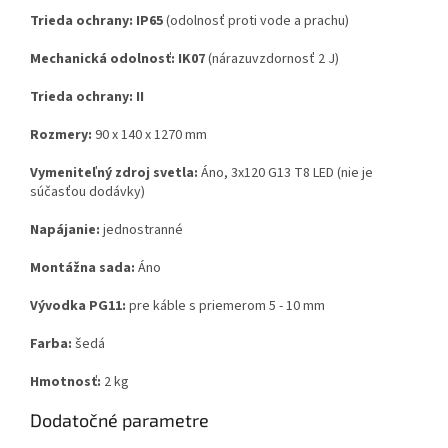
Trieda ochrany:
IP65
(odolnosť proti vode a prachu)
Mechanická odolnosť:
IK07
(nárazuvzdornosť 2 J)
Trieda ochrany:
II
Rozmery:
90 x 140 x 1270 mm
Vymeniteľný zdroj svetla:
Áno, 3x120 G13 T8 LED (nie je
súčasťou dodávky)
Napájanie:
jednostranné
Montážna sada:
Áno
Vývodka PG11:
pre káble s priemerom 5 - 10 mm
Farba:
šedá
Hmotnosť:
2 kg
Dodatočné parametre