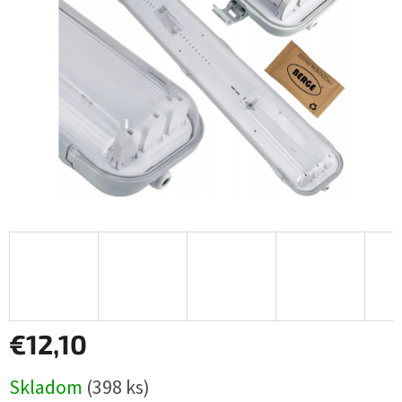
€12,10
Jednotková
Skladom
(398 ks)
cena: