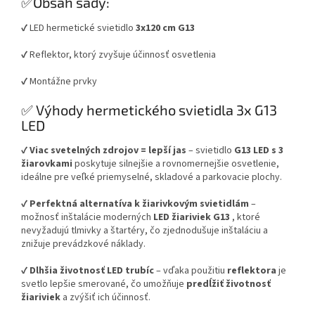
✅Obsah sady:
✔ LED hermetické svietidlo
3x120 cm G13
✔ Reflektor, ktorý zvyšuje účinnosť osvetlenia
✔ Montážne prvky
✅ Výhody hermetického svietidla 3x G13
LED
✔
Viac svetelných zdrojov = lepší jas
– svietidlo
G13 LED s 3
žiarovkami
poskytuje silnejšie a rovnomernejšie osvetlenie,
ideálne pre veľké priemyselné, skladové a parkovacie plochy.
✔
Perfektná alternatíva k žiarivkovým svietidlám
–
možnosť inštalácie moderných
LED žiariviek G13
, ktoré
nevyžadujú tlmivky a štartéry, čo zjednodušuje inštaláciu a
znižuje prevádzkové náklady.
✔
Dlhšia životnosť LED trubíc
– vďaka použitiu
reflektora
je
svetlo lepšie smerované, čo umožňuje
predĺžiť životnosť
žiariviek
a zvýšiť ich účinnosť.