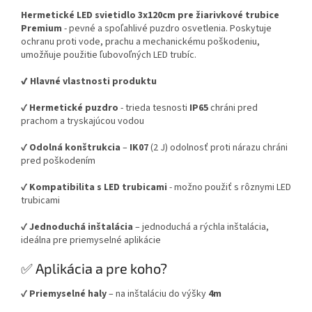
Hermetické LED svietidlo 3x120cm pre žiarivkové trubice
Premium
- pevné a spoľahlivé puzdro osvetlenia. Poskytuje
ochranu proti vode, prachu a mechanickému poškodeniu,
umožňuje použitie ľubovoľných LED trubíc.
✔️ Hlavné vlastnosti produktu
✔
Hermetické puzdro
- trieda tesnosti
IP65
chráni pred
prachom a tryskajúcou vodou
✔
Odolná konštrukcia
–
IK07
(2 J) odolnosť proti nárazu chráni
pred poškodením
✔
Kompatibilita s LED trubicami
- možno použiť s rôznymi LED
trubicami
✔
Jednoduchá inštalácia
– jednoduchá a rýchla inštalácia,
ideálna pre priemyselné aplikácie
✅ Aplikácia a pre koho?
✔
Priemyselné haly
– na inštaláciu do výšky
4m