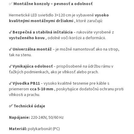
✅
Montážne konzoly – pevnosť a odolnosť
Hermetické LED svietidlo 3×120 cm je vybavené
vysoko
kvalitnými montážnymi držiakmi
, ktoré zaručujú:
✔️
Bezpečná a stabilná inštalácia
– rukoväte vyrobené z
vystuženého kovu
, odolné voči korózii a deformácii.
✔️
Univerzálna montáž
– je možné namontovať ako na strop,
tak na stenu.
✔️
Vynikajúca odolnosť
– prispôsobené na údržbu rámu v
ťažkých podmienkach, ako je vlhkosť alebo prach.
✔️
Vývodka PB11
– vysoko kvalitné tesnenie pre káble s
priemerom
cca 5-10 mm
, poskytujúce dodatočnú ochranu proti
vlhkosti a prachu.
✅ Technické údaje
Napájanie:
220-240V, 50/60 Hz
Materiál:
polykarbonát (PC)