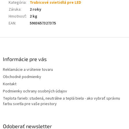
Kategória
:
Trubicové svietidlá pre LED
Záruka
:
2 roky
Hmotnosť
:
2 kg
EAN
:
5903657327375
Z
á
p
ä
Informácie pre vás
t
Reklamácie a vrátenie tovaru
i
Obchodné podmienky
e
Kontakt
Podmienky ochrany osobných údajov
Teplota farieb: studená, neutrálne a teplá biela - ako vybrať správnu
farbu svetla pre vaše priestory
Odoberať newsletter