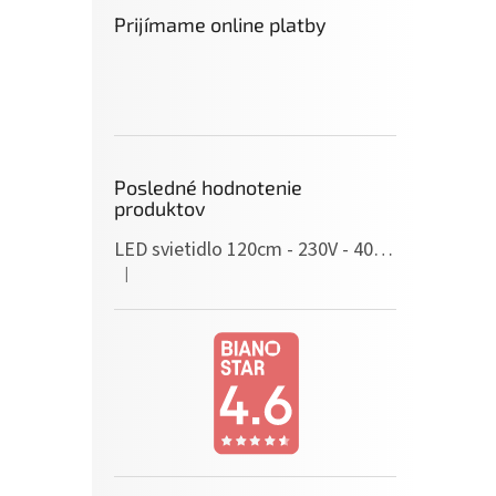
Prijímame online platby
Posledné hodnotenie
produktov
LED svietidlo 120cm - 230V - 40W - IP20 - neutrálna biela
|
Hodnotenie produktu je 5 z 5 hviezdičiek.