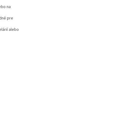
ebo na
adné pre
lárií alebo