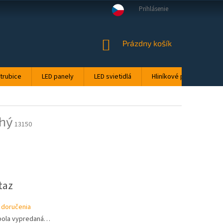
Prihlásenie
DMIENKY OCHRANY OSOBNÝCH ÚDAJOV
TEPLOTA FARIEB: STUDENÁ, NEU
NÁKUPNÝ
Prázdny košík
KOŠÍK
 trubice
LED panely
LED svietidlá
Hliníkové profily pre LE
hý
13150
ová
taz
 doručenia
bola vypredaná…