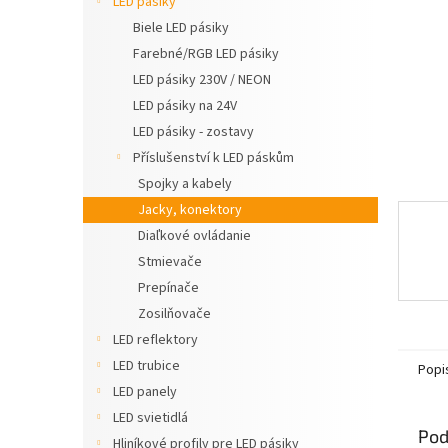
LED pásiky
Biele LED pásiky
Farebné/RGB LED pásiky
LED pásiky 230V / NEON
LED pásiky na 24V
LED pásiky - zostavy
Příslušenství k LED páskům
Spojky a kabely
Jacky, konektory
Diaľkové ovládanie
Stmievače
Prepínače
Zosilňovače
LED reflektory
LED trubice
Popi
LED panely
LED svietidlá
Pod
Hliníkové profily pre LED pásiky