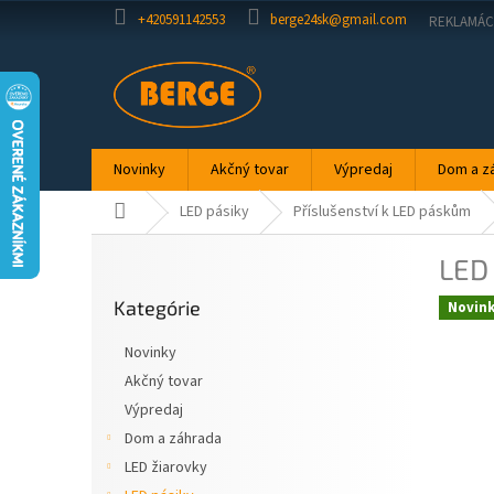
Prejsť
+420591142553
berge24sk@gmail.com
REKLAMÁC
na
obsah
Novinky
Akčný tovar
Výpredaj
Dom a z
Domov
LED pásiky
Příslušenství k LED páskům
B
LED
o
Preskočiť
č
Kategórie
kategórie
Novin
n
ý
Novinky
p
Akčný tovar
a
Výpredaj
n
e
Dom a záhrada
l
LED žiarovky