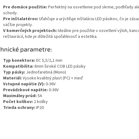
Pre domáce použitie:
Perfektný na osvetlenie pod skrine, podhľady al
schody.
Pre inštalatérov:
Uľahčuje a urýchľuje inštaláciu LED pásikov, čo je zás
väčšie projekty.
V komerčných projektoch:
Ideálne pre použitie v osvetlení výloh, kance
reštaurácií, kde je dôležitá spoľahlivosť a estetika.
hnické parametre:
Typ konektora:
DC 5,5/2,1 mm
Kompatibilita:
8mm široké COB LED pásiky
Typ pásky:
Jednofarebná (Mono)
Materiál:
Vysoko kvalitný plast (PC) + meď
Vstupné napätie (V):
0-36V
Prevádzkové napätie:
0-36V
Maximálny prúd:
5A
Počet kolíkov:
2 kolíky
Trieda ochrany:
IP20