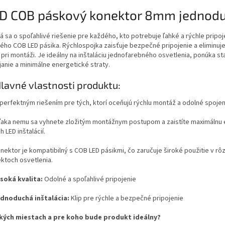
D COB páskový konektor 8mm jednod
á sa o spoľahlivé riešenie pre každého, kto potrebuje ľahké a rýchle pripo
kého COB LED pásika. Rýchlospojka zaisťuje bezpečné pripojenie a eliminuje
pri montáži. Je ideálny na inštaláciu jednofarebného osvetlenia, ponúka st
janie a minimálne energetické straty.
lavné vlastnosti produktu:
 perfektným riešením pre tých, ktorí oceňujú rýchlu montáž a odolné spojen
aka nemu sa vyhnete zložitým montážnym postupom a zaistíte maximálnu e
h LED inštalácií.
nektor je kompatibilný s COB LED pásikmi, čo zaručuje široké použitie v rô
ektoch osvetlenia.
soká kvalita:
Odolné a spoľahlivé pripojenie
dnoduchá inštalácia:
Klip pre rýchle a bezpečné pripojenie
kých miestach a pre koho bude produkt ideálny?