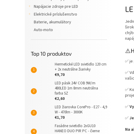
Napájacie zdroje pre LED
LE
Elektrické príslušenstvo
Jedn
Baterie, akumulátory
širo
Auto-moto
chýb 
napá
⚠️H
Top 10 produktov
✅ je
Hermetické LED svietidlo 120 cm
+ 2x neutrálne žiarivky
✅ Vď
€9,70
vašic
LED pásik 24V COB 9W/m
480LED 1m 8mm neutrálna
✅ Ko
farba SZ
proj
€2,60
✅
Vy
LED žiarovka CorePro - E27 - 4,9
W - 470lm - 3000K
€1,70
✅
Je
Fasádne svietidlo 2xGU10
Na a
HANEO DUO PIR PC - čierne