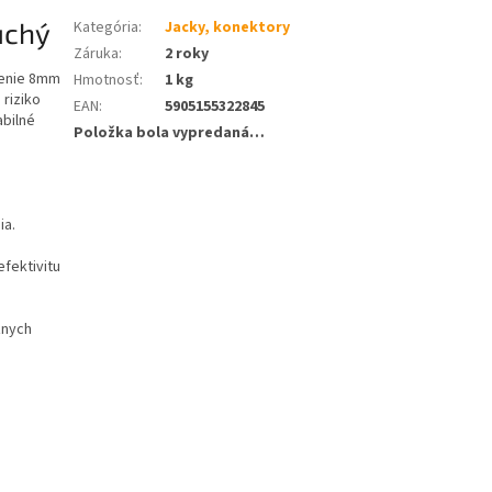
uchý
Kategória
:
Jacky, konektory
Záruka
:
2 roky
jenie 8mm
Hmotnosť
:
1 kg
 riziko
EAN
:
5905155322845
abilné
Položka bola vypredaná…
ia.
fektivitu
znych