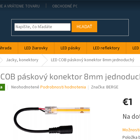
IE A VRÁTENIE TOVARU
OBCHODNÉ PODMIENKY
KONTAKT
PO
HĽADAŤ
áhrada
LED žiarovky
LED pásiky
LED reflektory
LED
Jacky, konektory
LED COB páskový konektor 8mm jednoduchý
 COB páskový konektor 8mm jednoduc
Priemerné
Neohodnotené
Podrobnosti hodnotenia
Značka:
BERGE
ka
hodnotenie
produktu
€1
je
0,0
Jednotk
Na do
z
cena:
5
hviezdičiek.
Možnosti
Položka 