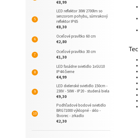
€8,99
LED reflektor 30W 2700lm so
senzorom pohybu, súmrakový
reflektor IP65
€8,30
Oceľové pravítko 60 cm
€2,80
Tec
Oceľové pravítko 30 cm
€1,30
LED fasádne svietidlo 1xGU10
IP44 čierne
€4,99
LED dielenské svietidlo 150cm -
230V - 50W - IP20 - studená biela
€9,30
Podhľadové bodové svietidlo
BRG71000 výklopné - sklo -
štvorec - zrkadlo
€2,30