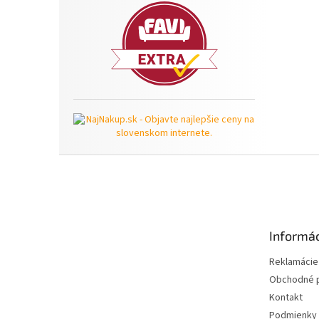
Z
á
p
ä
t
Informác
i
e
Reklamácie 
Obchodné 
Kontakt
Podmienky 