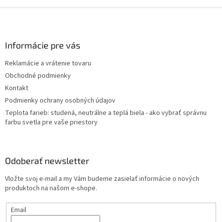
Z
á
p
ä
Informácie pre vás
t
Reklamácie a vrátenie tovaru
i
Obchodné podmienky
e
Kontakt
Podmienky ochrany osobných údajov
Teplota farieb: studená, neutrálne a teplá biela - ako vybrať správnu
farbu svetla pre vaše priestory
Odoberať newsletter
Vložte svoj e-mail a my Vám budeme zasielať informácie o nových
produktoch na našom e-shope.
Email