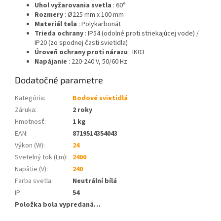
Uhol vyžarovania svetla
: 60°
Rozmery
: Ø225 mm x 100 mm
Materiál tela
: Polykarbonát
Trieda ochrany
: IP54 (odolné proti striekajúcej vode) /
IP20 (zo spodnej časti svietidla)
Úroveň ochrany proti nárazu
: IK03
Napájanie
: 220-240 V, 50/60 Hz
Dodatočné parametre
Kategória
:
Bodové svietidlá
Záruka
:
2 roky
Hmotnosť
:
1 kg
EAN
:
8719514354043
Výkon (W)
:
24
Svetelný tok (Lm)
:
2400
Napätie (V)
:
240
Farba svetla
:
Neutrální bílá
IP
:
54
Položka bola vypredaná…