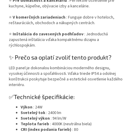
⭐
Pre domácnosť a kanceláriu
: Perfektné osvetlenie pre
kuchyne, kúpeľne, obývacie izby a kancelárie.
⭐
V komerčných zariadeniach
: Funguje dobre v hoteloch,
reštauráciách, obchodoch a nákupných centrách.
⭐
Inštalácia do zavesených podhľadov
: Jednoduchá
zapustená inštalácia vďaka kompaktnému dizajnu a
rýchlospojkám.
✨ Prečo sa oplatí zvoliť tento produkt?
LED panel je dokonalou kombináciou moderného designu,
vysokej účinnosti a spoľahlivosti. Vďaka triede IP54 a odolnej
konštrukcii poskytuje bezpečné a estetické osvetlenie každého
interiéru.
✅Technické špecifikácie:
Výkon
: 24W
Svetelný tok
: 2400 lm
Svetelný výkon
: 94 lm/W
Teplota farieb
: 4000K (neutrálna biela)
CRI (index podania farieb)
: 80