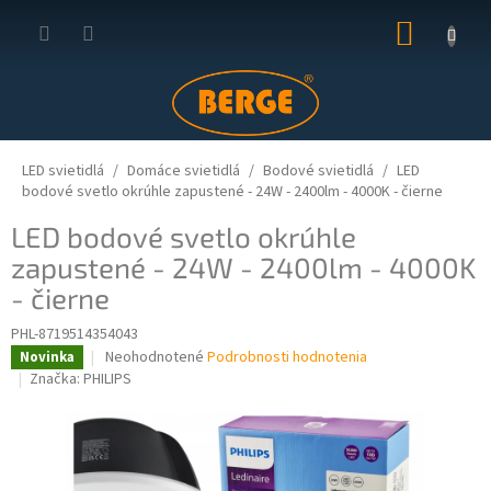
Prejsť
NÁKUP
na
obsah
KOŠÍK
LED svietidlá
Domáce svietidlá
Bodové svietidlá
LED
bodové svetlo okrúhle zapustené - 24W - 2400lm - 4000K - čierne
LED bodové svetlo okrúhle
zapustené - 24W - 2400lm - 4000K
- čierne
PHL-8719514354043
Priemerné
Neohodnotené
Podrobnosti hodnotenia
Novinka
hodnotenie
Značka:
PHILIPS
produktu
je
0,0
z
5