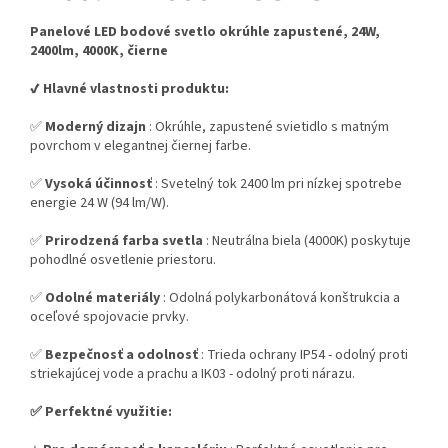
Panelové LED bodové svetlo okrúhle zapustené, 24W,
2400lm, 4000K, čierne
✔️ Hlavné vlastnosti produktu:
✅
Moderný dizajn
: Okrúhle, zapustené svietidlo s matným
povrchom v elegantnej čiernej farbe.
✅
Vysoká účinnosť
: Svetelný tok 2400 lm pri nízkej spotrebe
energie 24 W (94 lm/W).
✅
Prirodzená farba svetla
: Neutrálna biela (4000K) poskytuje
pohodlné osvetlenie priestoru.
✅
Odolné materiály
: Odolná polykarbonátová konštrukcia a
oceľové spojovacie prvky.
✅
Bezpečnosť a odolnosť
: Trieda ochrany IP54 - odolný proti
striekajúcej vode a prachu a IK03 - odolný proti nárazu.
✅ Perfektné využitie: