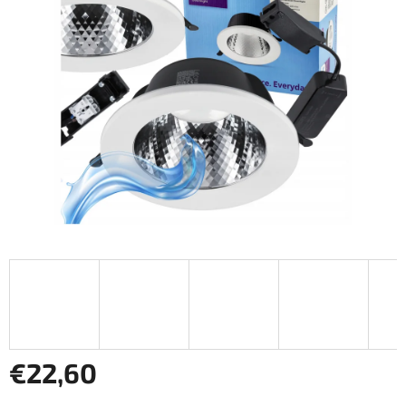
hviezdičiek.
€22,60
Jednotková