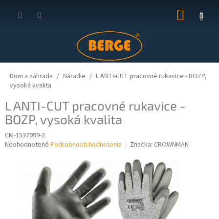
Prejsť
NÁKUP
na
obsah
KOŠÍK
Dom a záhrada
Náradie
L ANTI-CUT pracovné rukavice - BOZP,
vysoká kvalita
L ANTI-CUT pracovné rukavice -
BOZP, vysoká kvalita
CM-1537999-2
Priemerné
Neohodnotené
Podrobnosti hodnotenia
Značka:
CROWNMAN
hodnotenie
produktu
je
0,0
z
5
hviezdičiek.