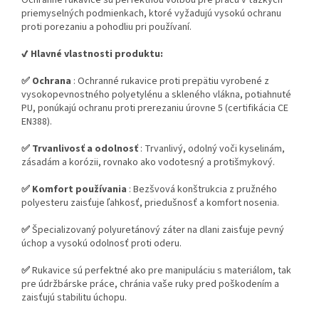
Ochranné rukavice sú perfektnou voľbou pre prácu v ťažkých
priemyselných podmienkach, ktoré vyžadujú vysokú ochranu
proti porezaniu a pohodliu pri používaní.
✔️ Hlavné vlastnosti produktu:
✅ Ochrana
: Ochranné rukavice proti prepätiu vyrobené z
vysokopevnostného polyetylénu a skleného vlákna, potiahnuté
PU, ponúkajú ochranu proti prerezaniu úrovne 5 (certifikácia CE
EN388).
✅ Trvanlivosť a odolnosť
: Trvanlivý, odolný voči kyselinám,
zásadám a korózii, rovnako ako vodotesný a protišmykový.
✅ Komfort používania
: Bezšvová konštrukcia z pružného
polyesteru zaisťuje ľahkosť, priedušnosť a komfort nosenia.
✅
Špecializovaný polyuretánový záter na dlani zaisťuje pevný
úchop a vysokú odolnosť proti oderu.
✅
Rukavice sú perfektné ako pre manipuláciu s materiálom, tak
pre údržbárske práce, chránia vaše ruky pred poškodením a
zaisťujú stabilitu úchopu.