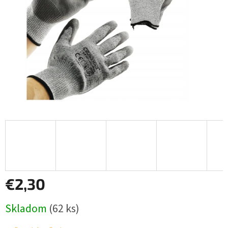
€2,30
Jednotková
Skladom
(62 ks)
cena: