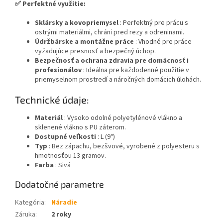
✅ Perfektné využitie:
Sklársky a kovopriemysel
: Perfektný pre prácu s
ostrými materiálmi, chráni pred rezy a odreninami.
Údržbárske a montážne práce
: Vhodné pre práce
vyžadujúce presnosť a bezpečný úchop.
Bezpečnosť a ochrana zdravia pre domácnosť i
profesionálov
: Ideálna pre každodenné použitie v
priemyselnom prostredí a náročných domácich úlohách.
Technické údaje:
Materiál
: Vysoko odolné polyetylénové vlákno a
sklenené vlákno s PU záterom.
Dostupné veľkosti
: L (9")
Typ
: Bez zápachu, bezšvové, vyrobené z polyesteru s
hmotnosťou 13 gramov.
Farba
: Sivá
Dodatočné parametre
Kategória
:
Náradie
Záruka
:
2 roky