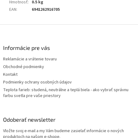
Hmotnosť
:
0.5 kg
EAN
:
6941262916705
Z
á
p
ä
Informácie pre vás
t
Reklamácie a vrátenie tovaru
i
Obchodné podmienky
e
Kontakt
Podmienky ochrany osobných údajov
Teplota farieb: studená, neutrálne a teplá biela - ako vybrať správnu
farbu svetla pre vaše priestory
Odoberať newsletter
Vložte svoj e-mail a my Vám budeme zasielať informácie o nových
produktoch na našom e-shope.