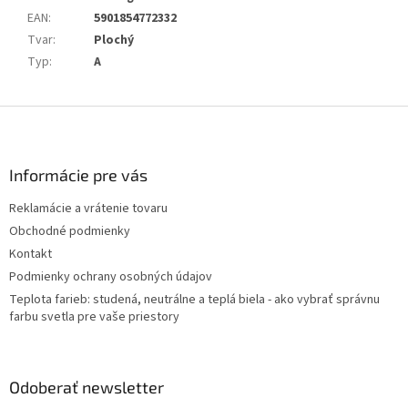
EAN
:
5901854772332
Tvar
:
Plochý
Typ
:
A
Z
á
p
ä
Informácie pre vás
t
Reklamácie a vrátenie tovaru
i
Obchodné podmienky
e
Kontakt
Podmienky ochrany osobných údajov
Teplota farieb: studená, neutrálne a teplá biela - ako vybrať správnu
farbu svetla pre vaše priestory
Odoberať newsletter