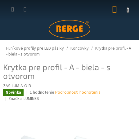
Prejsť
NÁKUP
na
obsah
KOŠÍK
Hliníkové profily pre LED pásiky
Koncovky
Krytka pre profil - A
- biela - s otvorom
Krytka pre profil - A - biela - s
otvorom
ZAS-LUM-A-O-B
Priemerné
1 hodnotenie
Podrobnosti hodnotenia
Novinka
hodnotenie
Značka:
LUMINES
produktu
je
5,0
z
5
hviezdičiek.