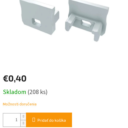
€0,40
Jednotková
Skladom
(208 ks)
cena:
Možnosti doručenia
Pridať do košíka