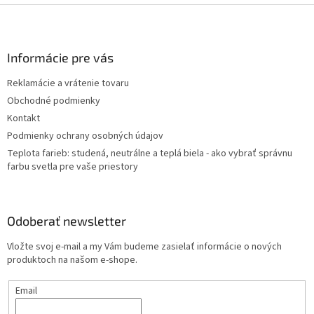
Z
á
p
ä
Informácie pre vás
t
Reklamácie a vrátenie tovaru
i
Obchodné podmienky
e
Kontakt
Podmienky ochrany osobných údajov
Teplota farieb: studená, neutrálne a teplá biela - ako vybrať správnu
farbu svetla pre vaše priestory
Odoberať newsletter
Vložte svoj e-mail a my Vám budeme zasielať informácie o nových
produktoch na našom e-shope.
Email