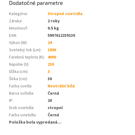
Dodatočné parametre
Kategória
:
Stropné svietidla
Záruka
:
2 roky
Hmotnosť
:
0.5 kg
EAN
:
5907612239130
Výkon (W)
:
24
Svetelný tok (Lm)
:
1900
Farebná teplota (K)
:
4000
Napätie (V)
:
230
Dĺžka (cm)
:
3
Šírka (cm)
:
30
Farba svetla
:
Neutrální bílá
Barva svítidla
:
Černá
IP
:
20
Druh svietidla
:
stropní
Farba svietidla
:
Černá
Položka bola vypredaná…