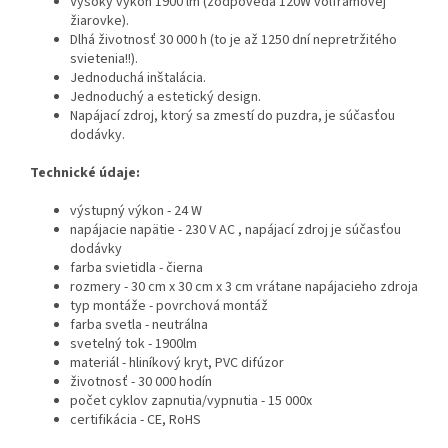
Vysoký výkon 1900 lm (zodpovedá 120W volfrámovej
žiarovke).
Dlhá životnosť 30 000 h (to je až 1250 dní nepretržitého
svietenia!!).
Jednoduchá inštalácia.
Jednoduchý a estetický design.
Napájací zdroj, ktorý sa zmestí do puzdra, je súčasťou
dodávky.
Technické údaje:
výstupný výkon - 24 W
napájacie napätie - 230 V AC , napájací zdroj je súčasťou
dodávky
farba svietidla - čierna
rozmery - 30 cm x 30 cm x 3 cm vrátane napájacieho zdroja
typ montáže - povrchová montáž
farba svetla - neutrálna
svetelný tok - 1900lm
materiál - hliníkový kryt, PVC difúzor
životnosť - 30 000 hodín
počet cyklov zapnutia/vypnutia - 15 000x
certifikácia - CE, RoHS