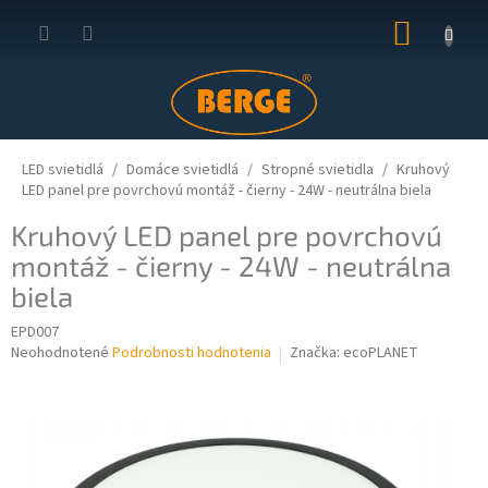
Prejsť
NÁKUP
na
obsah
KOŠÍK
LED svietidlá
Domáce svietidlá
Stropné svietidla
Kruhový
LED panel pre povrchovú montáž - čierny - 24W - neutrálna biela
Kruhový LED panel pre povrchovú
montáž - čierny - 24W - neutrálna
biela
EPD007
Priemerné
Neohodnotené
Podrobnosti hodnotenia
Značka:
ecoPLANET
hodnotenie
produktu
je
0,0
z
5