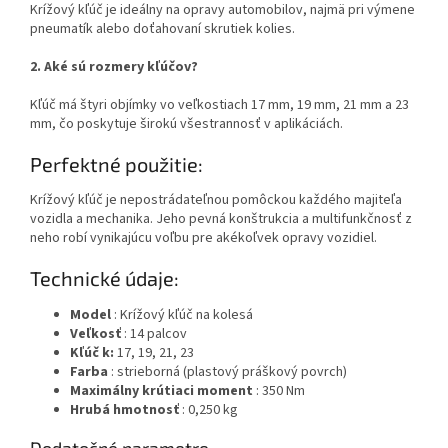
Krížový kľúč je ideálny na opravy automobilov, najmä pri výmene
pneumatík alebo doťahovaní skrutiek kolies.
2. Aké sú rozmery kľúčov?
Kľúč má štyri objímky vo veľkostiach 17 mm, 19 mm, 21 mm a 23
mm, čo poskytuje širokú všestrannosť v aplikáciách.
Perfektné použitie:
Krížový kľúč je nepostrádateľnou pomôckou každého majiteľa
vozidla a mechanika. Jeho pevná konštrukcia a multifunkčnosť z
neho robí vynikajúcu voľbu pre akékoľvek opravy vozidiel.
Technické údaje:
Model
: Krížový kľúč na kolesá
Veľkosť
: 14 palcov
Kľúč k:
17, 19, 21, 23
Farba
: strieborná (plastový práškový povrch)
Maximálny krútiaci moment
: 350 Nm
Hrubá hmotnosť
: 0,250 kg