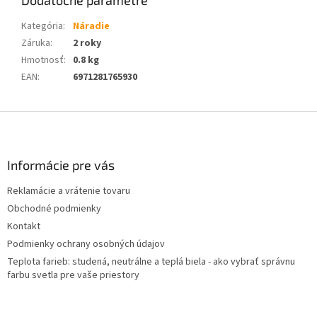
Dodatočné parametre
Kategória
:
Náradie
Záruka
:
2 roky
Hmotnosť
:
0.8 kg
EAN
:
6971281765930
Z
á
p
ä
Informácie pre vás
t
Reklamácie a vrátenie tovaru
i
Obchodné podmienky
e
Kontakt
Podmienky ochrany osobných údajov
Teplota farieb: studená, neutrálne a teplá biela - ako vybrať správnu
farbu svetla pre vaše priestory