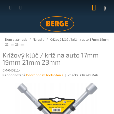
Prejsť
NÁKUP
na
obsah
KOŠÍK
Dom a záhrada
Náradie
Krížový kľúč / kríž na auto 17mm 19mm
21mm 23mm
Krížový kľúč / kríž na auto 17mm
19mm 21mm 23mm
CM-0403114
Priemerné
Neohodnotené
Podrobnosti hodnotenia
Značka:
CROWNMAN
hodnotenie
produktu
je
0,0
z
5
hviezdičiek.