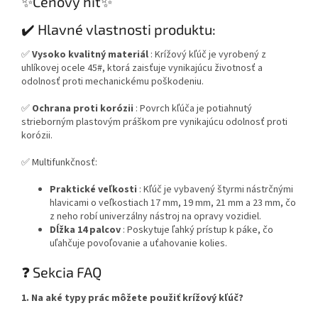
✨Cenový hit✨
✔️ Hlavné vlastnosti produktu:
✅
Vysoko kvalitný materiál
: Krížový kľúč je vyrobený z
uhlíkovej ocele 45#, ktorá zaisťuje vynikajúcu životnosť a
odolnosť proti mechanickému poškodeniu.
✅
Ochrana proti korózii
: Povrch kľúča je potiahnutý
strieborným plastovým práškom pre vynikajúcu odolnosť proti
korózii.
✅ Multifunkčnosť:
Praktické veľkosti
: Kľúč je vybavený štyrmi nástrčnými
hlavicami o veľkostiach 17 mm, 19 mm, 21 mm a 23 mm, čo
z neho robí univerzálny nástroj na opravy vozidiel.
Dĺžka 14 palcov
: Poskytuje ľahký prístup k páke, čo
uľahčuje povoľovanie a uťahovanie kolies.
❓ Sekcia FAQ
1. Na aké typy prác môžete použiť krížový kľúč?