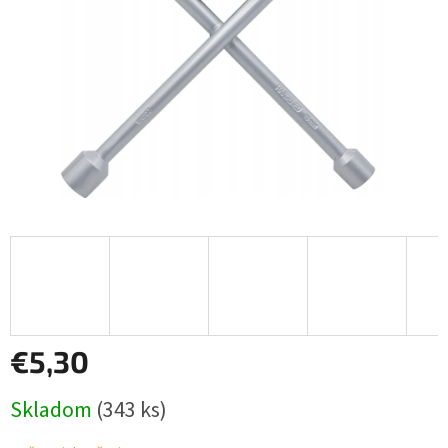
€5,30
Jednotková
Skladom
(343 ks)
cena: