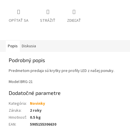
OPÝTAŤ SA
STRÁŽIŤ
ZDIEĽAŤ
Popis
Diskusia
Podrobný popis
Predmetom predaja sú krytky pre profily LED z našej ponuky.
Model BRG-21
Dodatočné parametre
Kategória
:
Novinky
Záruka
:
2 roky
Hmotnosť
:
0.5 kg
EAN
:
5905155306630