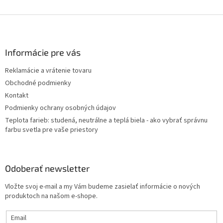
Z
á
p
ä
Informácie pre vás
t
Reklamácie a vrátenie tovaru
i
Obchodné podmienky
e
Kontakt
Podmienky ochrany osobných údajov
Teplota farieb: studená, neutrálne a teplá biela - ako vybrať správnu
farbu svetla pre vaše priestory
Odoberať newsletter
Vložte svoj e-mail a my Vám budeme zasielať informácie o nových
produktoch na našom e-shope.
Email