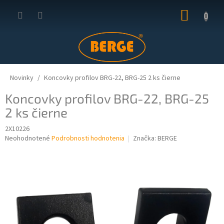
Prejsť
NÁKUP
na
obsah
KOŠÍK
Novinky
Koncovky profilov BRG-22, BRG-25 2 ks čierne
Koncovky profilov BRG-22, BRG-25
2 ks čierne
2X10226
Priemerné
Neohodnotené
Podrobnosti hodnotenia
Značka:
BERGE
hodnotenie
produktu
je
0,0
z
5
hviezdičiek.