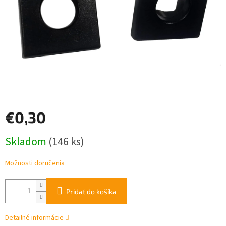
€0,30
Jednotková
Skladom
(146 ks)
cena:
Možnosti doručenia
Pridať do košíka
Detailné informácie