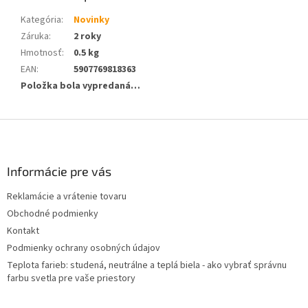
Kategória
:
Novinky
Záruka
:
2 roky
Hmotnosť
:
0.5 kg
EAN
:
5907769818363
Položka bola vypredaná…
Z
á
p
ä
Informácie pre vás
t
Reklamácie a vrátenie tovaru
i
Obchodné podmienky
e
Kontakt
Podmienky ochrany osobných údajov
Teplota farieb: studená, neutrálne a teplá biela - ako vybrať správnu
farbu svetla pre vaše priestory