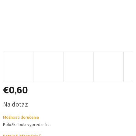
€0,60
Jednotková
Na dotaz
cena:
Možnosti doručenia
Položka bola vypredaná…