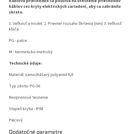
Káblová priechodka sa používa na utesnenie priechodov
káblov cez kryty elektrických zariadení, aby sa zabránilo
skratu.
1. Veľkosť a model. 2. Priemer rozsahu škrtenia (mm) 3. Veľkosť
kľúča.
PG - palce.
M - hermeticko-metrický
Technické údaje:
Materiál: samozhášavý polyamid 6,6
Typ závitu: PG-36
Neoprenové tesnenie
Stupeň krytia - IP68
Palcový
Dodatočné parametre