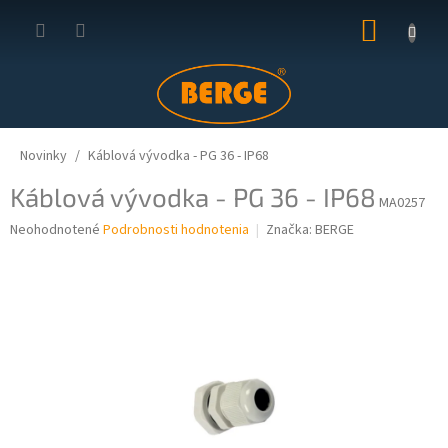
Prejsť
NÁKUP
na
obsah
KOŠÍK
Novinky
Káblová vývodka - PG 36 - IP68
Káblová vývodka - PG 36 - IP68
MA0257
Priemerné
Neohodnotené
Podrobnosti hodnotenia
Značka:
BERGE
hodnotenie
produktu
je
0,0
z
5
hviezdičiek.