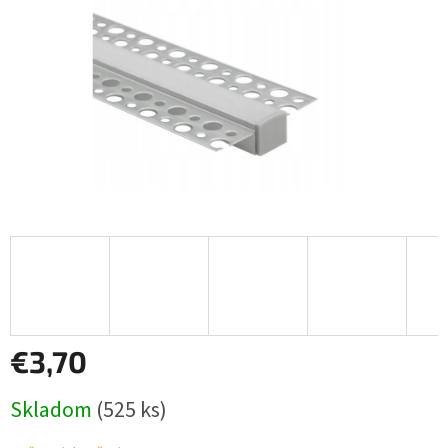
€3,70
Jednotková
Skladom
(525 ks)
cena: