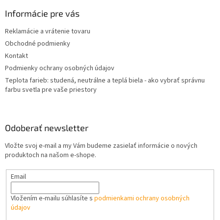
p
ä
Informácie pre vás
t
Reklamácie a vrátenie tovaru
i
Obchodné podmienky
e
Kontakt
Podmienky ochrany osobných údajov
Teplota farieb: studená, neutrálne a teplá biela - ako vybrať správnu
farbu svetla pre vaše priestory
Odoberať newsletter
Vložte svoj e-mail a my Vám budeme zasielať informácie o nových
produktoch na našom e-shope.
Email
Vložením e-mailu súhlasíte s
podmienkami ochrany osobných
údajov