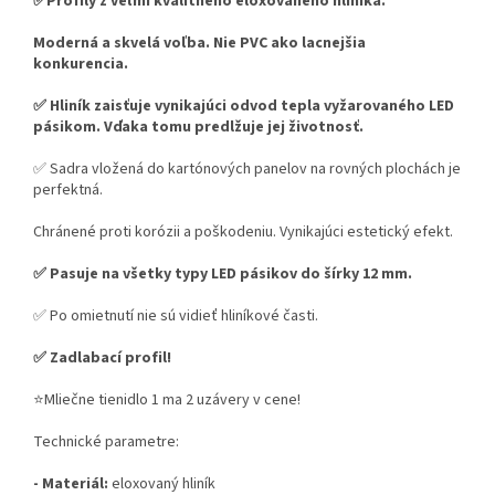
✅Profily z veľmi kvalitného eloxovaného hliníka.
Moderná a skvelá voľba.
Nie PVC ako lacnejšia
konkurencia.
✅ Hliník zaisťuje vynikajúci odvod tepla vyžarovaného LED
pásikom. Vďaka tomu predlžuje jej životnosť.
✅ Sadra vložená do kartónových panelov na rovných plochách je
perfektná.
Chránené proti korózii a poškodeniu. Vynikajúci estetický efekt.
✅ Pasuje na všetky typy LED pásikov do šírky 12 mm.
✅ Po omietnutí nie sú vidieť hliníkové časti.
✅ Zadlabací profil!
⭐Mliečne tienidlo 1 ma 2 uzávery v cene!
Technické parametre:
- Materiál:
eloxovaný hliník