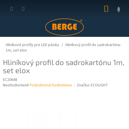
Prejsť
NÁKUP
na
obsah
KOŠÍK
Hliníkové profily pre LED pásiky
Hliníkový profil do sadrokartónu
1m, set elox
Hliníkový profil do sadrokartónu 1m,
set elox
EC20648
Priemerné
Neohodnotené
Podrobnosti hodnotenia
Značka:
ECOLIGHT
hodnotenie
produktu
je
0,0
z
5
hviezdičiek.