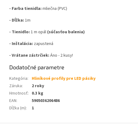
- Farba tienidla:
mliečna (PVC)
- Dĺžka:
1m
- Tienidlo:
1 m opál
(súčasťou balenia)
- Inštalácia:
zapustená
- Vrátane zástrčiek:
Áno - 2 kusy!
Dodatočné parametre
Kategória
:
Hliníkové profily pre LED pásiky
Záruka
:
2 roky
Hmotnosť
:
0.3 kg
EAN
:
5905036206486
Dĺžka (m)
:
1
Z
á