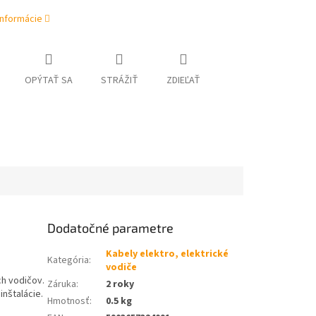
informácie
OPÝTAŤ SA
STRÁŽIŤ
ZDIEĽAŤ
Dodatočné parametre
Kabely elektro, elektrické
Kategória
:
vodiče
ch vodičov.
Záruka
:
2 roky
inštalácie.
Hmotnosť
:
0.5 kg