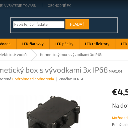
IE A VRÁTENIE TOVARU
OBCHODNÉ PODMIENKY
KONTAKT
PO
HĽADAŤ
áhrada
LED žiarovky
LED pásiky
LED reflektory
LED
elektrické vodiče
Hermetický box s vývodkami 3x IP68
metický box s vývodkami 3x IP68
MA0104
né
notené
Podrobnosti hodnotenia
Značka:
BERGE
nie
€4,
u
Jednotk
Na do
cena:
iek.
Možnosti
Položka 