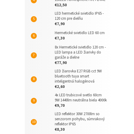
€12,50
LED hermetické svietidlo IP65 -
120 cm pre dielňu
€7,90
Hermetické svietidlo LED 60 cm
€7,30
8x Hermetické svietidlo 120 cm -
LED lampa a LED žiarivky do
garáže a dielne
€77,90
LED žiarovka E27 RGB cct 9W
bluetooth tuya smart
inteligentná halogénová
€2,60
4x LED trubicové svetlo 60cm
9W 1440lm neutrálna biela 4000k
€9,70
LED reflektor 30W 2700lm so
senzorom pohybu, súmrakový
reflektor IP65
€8,30