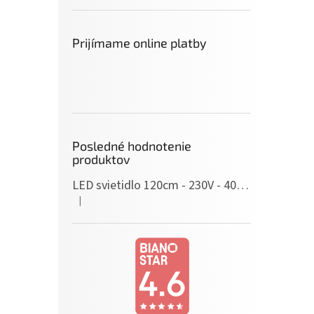
Prijímame online platby
Posledné hodnotenie
produktov
LED svietidlo 120cm - 230V - 40W - IP20 - neutrálna biela
|
Hodnotenie produktu je 5 z 5 hviezdičiek.