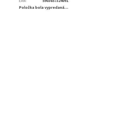
EAN
:
5903657324091
Položka bola vypredaná…