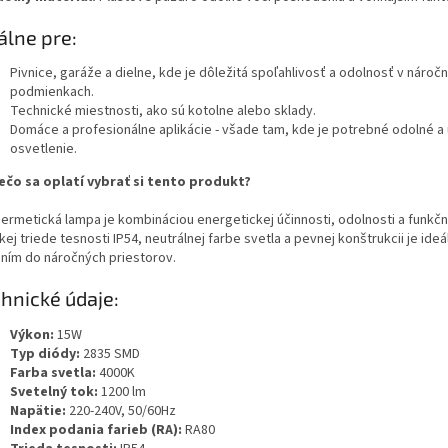
álne pre:
Pivnice, garáže a dielne, kde je dôležitá spoľahlivosť a odolnosť v nároč
podmienkach.
Technické miestnosti, ako sú kotolne alebo sklady.
Domáce a profesionálne aplikácie - všade tam, kde je potrebné odolné a
osvetlenie.
ečo sa oplatí vybrať si tento produkt?
hermetická lampa je kombináciou energetickej účinnosti, odolnosti a funkčn
ej triede tesnosti IP54, neutrálnej farbe svetla a pevnej konštrukcii je ide
ením do náročných priestorov.
hnické údaje:
Výkon:
15W
Typ diódy:
2835 SMD
Farba svetla:
4000K
Svetelný tok:
1200 lm
Napätie:
220-240V, 50/60Hz
Index podania farieb (RA):
RA80