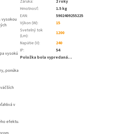
Záruka
:
2 roky
Hmotnosť
:
1.5 kg
EAN
:
5902409255225
 s vysokou
Výkon (W)
:
15
kých
Svetelný tok
1200
(Lm)
:
Napätie (V)
:
240
IP
:
54
pa vysokú
Položka bola vypredaná…
ory, ponúka
 väčších
ľahlivá v
ého efektu.
orom.