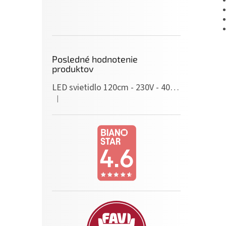
Posledné hodnotenie
produktov
LED svietidlo 120cm - 230V - 40W - IP20 - neutrálna biela
|
Hodnotenie produktu je 5 z 5 hviezdičiek.