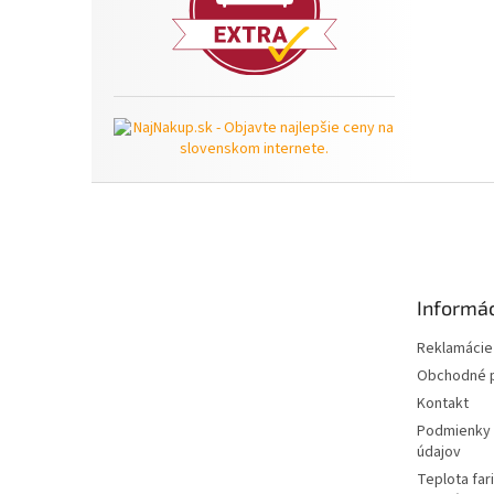
Z
á
p
ä
t
Informác
i
e
Reklamácie 
Obchodné 
Kontakt
Podmienky 
údajov
Teplota far