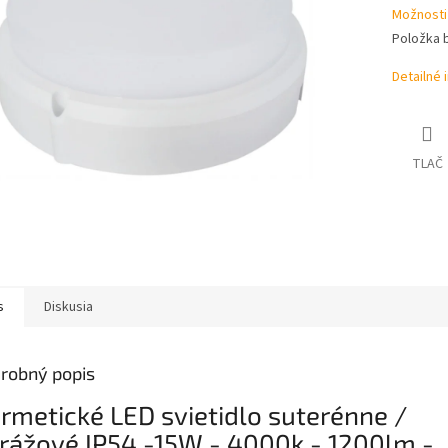
hviezdičiek.
Možnosti
Položka 
Detailné 
TLAČ
s
Diskusia
robný popis
rmetické LED svietidlo suterénne /
rážové IP54 -15W - 4000k - 1200lm -