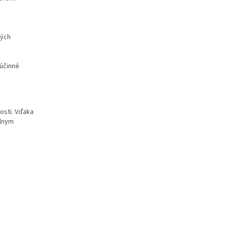
ných
 účinné
osti. Vďaka
álnym