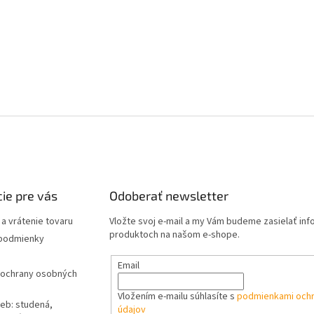
ie pre vás
Odoberať newsletter
a vrátenie tovaru
Vložte svoj e-mail a my Vám budeme zasielať in
produktoch na našom e-shope.
podmienky
Email
ochrany osobných
Vložením e-mailu súhlasíte s
podmienkami och
ieb: studená,
údajov