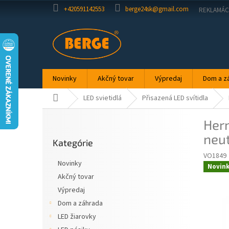
Prejsť
+420591142553
berge24sk@gmail.com
REKLAMÁC
na
obsah
Novinky
Akčný tovar
Výpredaj
Dom a z
Domov
LED svietidlá
Přisazená LED svítidla
B
Herm
o
Preskočiť
č
neut
Kategórie
kategórie
n
VO1849
ý
Novinky
Novin
p
Akčný tovar
a
Výpredaj
n
e
Dom a záhrada
l
LED žiarovky