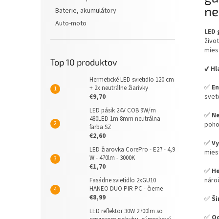
ne
Baterie, akumulátory
Auto-moto
LED 
živo
mies
Top 10 produktov
✔️ H
Hermetické LED svietidlo 120 cm
✅
En
+ 2x neutrálne žiarivky
svet
€9,70
LED pásik 24V COB 9W/m
✅
Ne
480LED 1m 8mm neutrálna
poho
farba SZ
€2,60
✅
Vy
LED žiarovka CorePro - E27 - 4,9
mies
W - 470lm - 3000K
€1,70
✅
He
náro
Fasádne svietidlo 2xGU10
HANEO DUO PIR PC - čierne
€8,99
✅
Ši
LED reflektor 30W 2700lm so
✅
Od