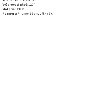
Trieda tesnosti:
IP54
Vyžarovací uhol:
120°
Materiál:
Plast
Rozmery:
Priemer 16 cm, výška 5 cm