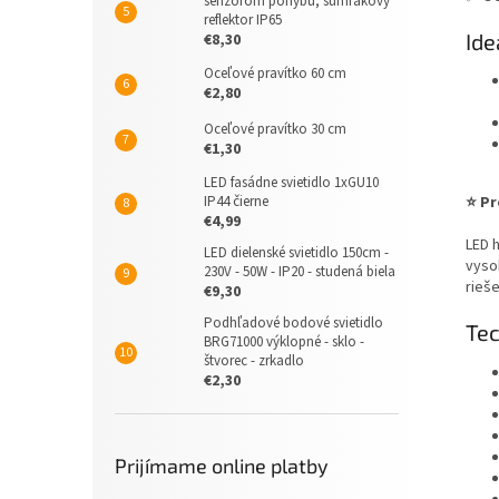
senzorom pohybu, súmrakový
reflektor IP65
Ide
€8,30
Oceľové pravítko 60 cm
€2,80
Oceľové pravítko 30 cm
€1,30
LED fasádne svietidlo 1xGU10
IP44 čierne
⭐ Pr
€4,99
LED 
LED dielenské svietidlo 150cm -
vysok
230V - 50W - IP20 - studená biela
rieš
€9,30
Podhľadové bodové svietidlo
Tec
BRG71000 výklopné - sklo -
štvorec - zrkadlo
€2,30
Prijímame online platby