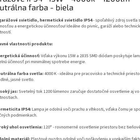
utrálna farba - biela
garážové svietidlo, hermetické svietidlo IP54
- spoľahlivý zdroj svetla
tnosťou a energetickou účinnosťou! Ideálne do pivníc, garáží alebo technic
tností.
lavné vlastnosti produktu:
ergetická účinnosť:
Vďaka výkonu 15W a 2835 SMD diódam poskytuje lam
elnú účinnosť pri minimálnej spotrebe energie.
utrálna farba svetla:
4000 K - ideálna pre pracovisko a technické priest
dlné, jasné svetlo.
soký jas:
Svetelný tok 1200 lúmenov zaručuje dostatočné osvetlenie aj vo
tnostiach.
rmeticita IP54:
Lampa je odolná voči prachu a vlhkosti, vďaka čomu je spo
čných podmienkach.
roký uhol osvetlenia:
120° - rovnomerné osvetlenie priestoru bez tieňov
olný materiál:
Plastové puzdro odolné voči poškodeniu a vonkajším fakt