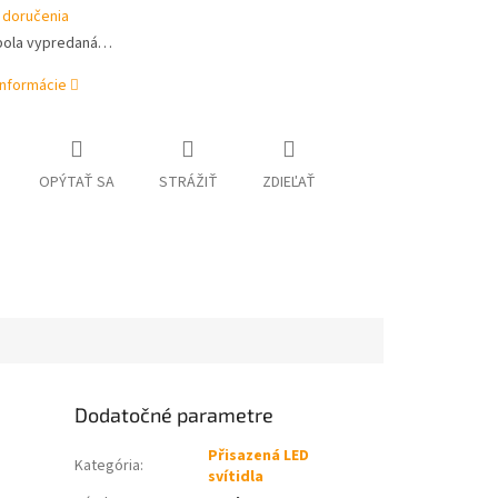
 doručenia
bola vypredaná…
informácie
OPÝTAŤ SA
STRÁŽIŤ
ZDIEĽAŤ
Dodatočné parametre
Přisazená LED
Kategória
:
svítidla