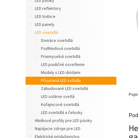
LED pásiky
LED reflektory
LED trubice
LED panely
LED svietidlá
Domáce svietidlá
Podhledová svietidlá
Priemyselná svietidlá
LED pouličné osvetlenie
Moduly s LED diódami
Přisazená LED svítidla
Zabudované LED svietidlá
Popi
LED solárne svetlá
Koľajnicové svietidlá
LED svietidlá a čelovky
Pod
Hliníkové profily pre LED pásiky
He
Napájacie zdroje pre LED
ga
Elektrické príslušenstvo