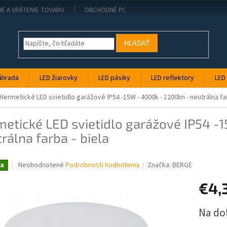
IE A VRÁTENIE TOVARU
OBCHODNÉ PODMIENKY
KONTAKT
PO
HĽADAŤ
áhrada
LED žiarovky
LED pásiky
LED reflektory
LED
Hermetické LED svietidlo garážové IP54 -15W - 4000k - 1200lm - neutrálna far
etické LED svietidlo garážové IP54 -
rálna farba - biela
Priemerné
Neohodnotené
Podrobnosti hodnotenia
Značka:
BERGE
ka
hodnotenie
produktu
€4,
je
0,0
Jednotk
Na do
z
cena:
5