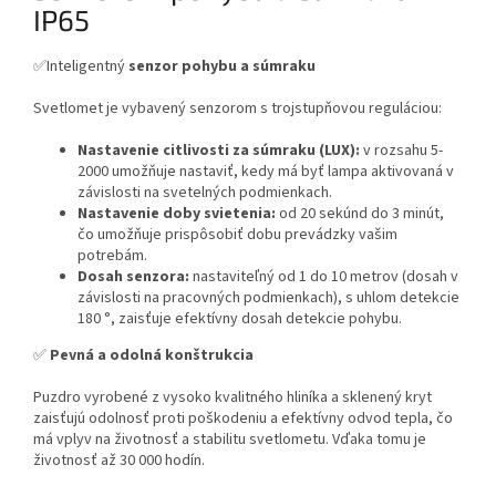
IP65
✅Inteligentný
senzor pohybu a súmraku
Svetlomet je vybavený senzorom s trojstupňovou reguláciou:
Nastavenie citlivosti za súmraku (LUX):
v rozsahu 5-
2000 umožňuje nastaviť, kedy má byť lampa aktivovaná v
závislosti na svetelných podmienkach.
Nastavenie doby svietenia:
od 20 sekúnd do 3 minút,
čo umožňuje prispôsobiť dobu prevádzky vašim
potrebám.
Dosah senzora:
nastaviteľný od 1 do 10 metrov (dosah v
závislosti na pracovných podmienkach), s uhlom detekcie
180 °, zaisťuje efektívny dosah detekcie pohybu.
✅
Pevná a odolná konštrukcia
Puzdro vyrobené z vysoko kvalitného hliníka a sklenený kryt
zaisťujú odolnosť proti poškodeniu a efektívny odvod tepla, čo
má vplyv na životnosť a stabilitu svetlometu. Vďaka tomu je
životnosť až 30 000 hodín.