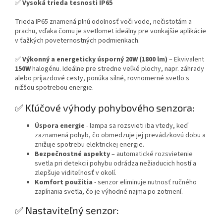
✅
Vysoká trieda tesnosti IP65
Trieda IP65 znamená plnú odolnosť voči vode, nečistotám a
prachu, vďaka čomu je svetlomet ideálny pre vonkajšie aplikácie
v ťažkých poveternostných podmienkach.
✅
Výkonný a energeticky úsporný
20W (1800 lm)
– Ekvivalent
150W
halogénu. Ideálne pre stredne veľké plochy, napr. záhrady
alebo príjazdové cesty, ponúka silné, rovnomerné svetlo s
nižšou spotrebou energie.
✅ Kľúčové výhody pohybového senzora:
Úspora energie
- lampa sa rozsvieti iba vtedy, keď
zaznamená pohyb, čo obmedzuje jej prevádzkovú dobu a
znižuje spotrebu elektrickej energie.
Bezpečnostné aspekty
– automatické rozsvietenie
svetla pri detekcii pohybu odrádza nežiaducich hostí a
zlepšuje viditeľnosť v okolí.
Komfort použitia
- senzor eliminuje nutnosť ručného
zapínania svetla, čo je výhodné najmä po zotmení.
✅ Nastaviteľný senzor: