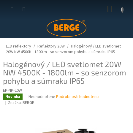
Prejsť
NÁKUP
na
obsah
KOŠÍK
LED reflektory
Reflektory 20W
Halogénový / LED svetlomet
20W NW 4500K - 1800lm - so senzorom pohybu a súmraku IP65
Halogénový / LED svetlomet 20W
NW 4500K - 1800lm - so senzorom
pohybu a súmraku IP65
EP-NP-20W
Priemerné
Neohodnotené
Podrobnosti hodnotenia
Novinka
hodnotenie
Značka:
BERGE
produktu
je
0,0
z
5