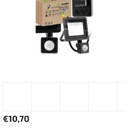
hviezdičiek.
€10,70
Jednotková