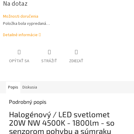
Na dotaz
cena:
Možnosti doručenia
Položka bola vypredaná…
Detailné informácie
OPÝTAŤ SA
STRÁŽIŤ
ZDIEĽAŤ
Popis
Diskusia
Podrobný popis
Halogénový / LED svetlomet
20W NW 4500K - 1800lm - so
senzorom pohybu a súmraku