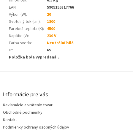
Hmotnosť
:
0.5 kg
EAN
:
5905155317766
Výkon (W)
:
20
Svetelný tok (Lm)
:
1800
Farebná teplota (K)
:
4500
Napätie (V)
:
230 V
Farba svetla
:
Neutrální bílá
IP
:
65
Položka bola vypredaná…
Z
á
p
ä
Informácie pre vás
t
Reklamácie a vrátenie tovaru
i
Obchodné podmienky
e
Kontakt
Podmienky ochrany osobných údajov