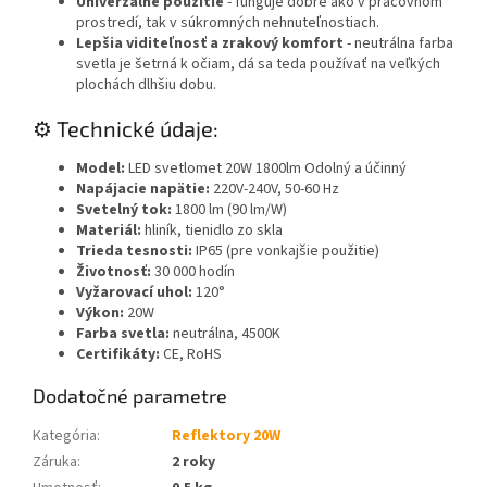
Univerzálne použitie
- funguje dobre ako v pracovnom
prostredí, tak v súkromných nehnuteľnostiach.
Lepšia viditeľnosť a zrakový komfort
- neutrálna farba
svetla je šetrná k očiam, dá sa teda používať na veľkých
plochách dlhšiu dobu.
⚙️ Technické údaje:
Model:
LED svetlomet 20W 1800lm Odolný a účinný
Napájacie napätie:
220V-240V, 50-60 Hz
Svetelný tok:
1800 lm (90 lm/W)
Materiál:
hliník, tienidlo zo skla
Trieda tesnosti:
IP65 (pre vonkajšie použitie)
Životnosť:
30 000 hodín
Vyžarovací uhol:
120°
Výkon:
20W
Farba svetla:
neutrálna, 4500K
Certifikáty:
CE, RoHS
Dodatočné parametre
Kategória
:
Reflektory 20W
Záruka
:
2 roky