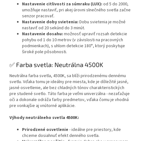
Nastavenie citlivosti za súmraku (LUX):
od 5 do 2000,
umožňuje nastaviť, pri akej úrovni slnečného svetla začne
senzor pracovať.
Nastavenie doby svietenia:
Dobu svietenia je možné
nastaviť od 20 sekúnd do 3 minút.
Nastavenie dosahu:
možnosť upraviť rozsah detekcie
pohybu od 1 do 10 metrov (v závislosti na pracovných
podmienkach), s uhlom detekcie 180°, ktorý poskytuje
široké pole pôsobnosti.
✅ Farba svetla: Neutrálna 4500K
Neutrálna farba svetla, 4500K, sa blíži prirodzenému dennému
svetlu. Vďaka tomu je ideálny pre miesta, kde je dôležité jasné,
jasné osvetlenie, ale bez chladných tónov charakteristických
pre studené svetlo. Táto farba je veľmi univerzálna - nezaťažuje
oči a dokonale odráža farby predmetov, vďaka čomu je vhodná
pre vonkajšie aj vnútorné aplikácie.
Výhody neutrálneho svetla 4500K:
Prirodzené osvetlenie
- ideálne pre priestory, kde
chceme dosiahnuť efekt denného svetla.