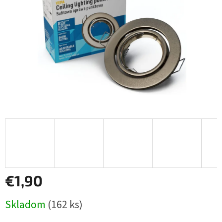
€1,90
Jednotková
Skladom
(162 ks)
cena: