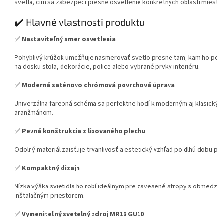
svetla, čím sa zabezpečí presné osvetlenie konkrétnych oblastí miest
✔️ Hlavné vlastnosti produktu
✅
Nastaviteľný smer osvetlenia
Pohyblivý krúžok umožňuje nasmerovať svetlo presne tam, kam ho po
na dosku stola, dekorácie, police alebo vybrané prvky interiéru.
✅
Moderná saténovo chrómová povrchová úprava
Univerzálna farebná schéma sa perfektne hodí k moderným aj klasic
aranžmánom.
✅
Pevná konštrukcia z lisovaného plechu
Odolný materiál zaisťuje trvanlivosť a estetický vzhľad po dlhú dobu 
✅
Kompaktný dizajn
Nízka výška svietidla ho robí ideálnym pre zavesené stropy s obme
inštalačným priestorom.
✅
Vymeniteľný svetelný zdroj MR16 GU10