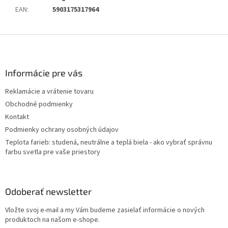
EAN
:
5903175317964
Z
á
p
ä
Informácie pre vás
t
Reklamácie a vrátenie tovaru
i
Obchodné podmienky
e
Kontakt
Podmienky ochrany osobných údajov
Teplota farieb: studená, neutrálne a teplá biela - ako vybrať správnu
farbu svetla pre vaše priestory
Odoberať newsletter
Vložte svoj e-mail a my Vám budeme zasielať informácie o nových
produktoch na našom e-shope.