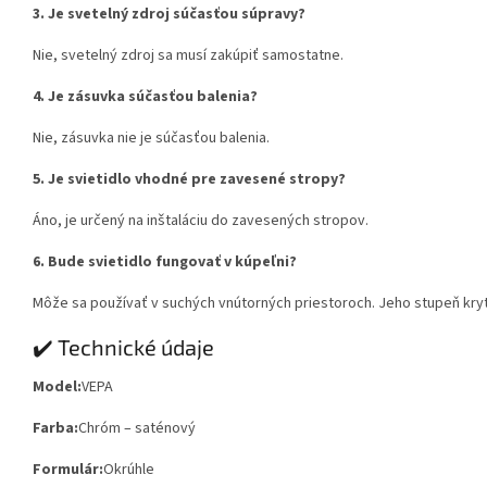
3. Je svetelný zdroj súčasťou súpravy?
Nie, svetelný zdroj sa musí zakúpiť samostatne.
4. Je zásuvka súčasťou balenia?
Nie, zásuvka nie je súčasťou balenia.
5. Je svietidlo vhodné pre zavesené stropy?
Áno, je určený na inštaláciu do zavesených stropov.
6. Bude svietidlo fungovať v kúpeľni?
Môže sa používať v suchých vnútorných priestoroch. Jeho stupeň kryti
✔️ Technické údaje
Model:
VEPA
Farba:
Chróm – saténový
Formulár:
Okrúhle