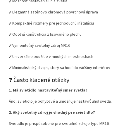
✔️ Možnosť nastavenia uhla svetla
✔️ Elegantná saténovo chrómová povrchová úprava
✔️ Kompaktné rozmery pre jednoduchú inštaláciu
✔️ Odolná konštrukcia z lisovaného plechu
✔️ Vymeniteľný svetelný zdroj MR16
✔️ Univerzálne použitie v mnohých miestnostiach
✔️ Minimalistický dizajn, ktorý sa hodí do väčšiny interiérov
❓ Často kladené otázky
1. Má svietidlo nastaviteľný smer svetla?
Áno, svietidlo je pohyblivé a umožňuje nastaviť uhol svetla.
2. Aký svetelný zdroj je vhodný pre svietidlo?
Svietidlo je prispôsobené pre svetelné zdroje typu MR16.