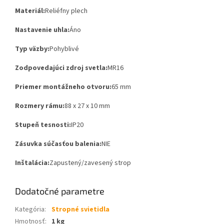
Materiál:
Reliéfny plech
Nastavenie uhla:
Áno
Typ väzby:
Pohyblivé
Zodpovedajúci zdroj svetla:
MR16
Priemer montážneho otvoru:
65 mm
Rozmery rámu:
88 x 27 x 10 mm
Stupeň tesnosti:
IP20
Zásuvka súčasťou balenia:
NIE
Inštalácia:
Zapustený/zavesený strop
Dodatočné parametre
Kategória
:
Stropné svietidla
Hmotnosť
:
1 kg